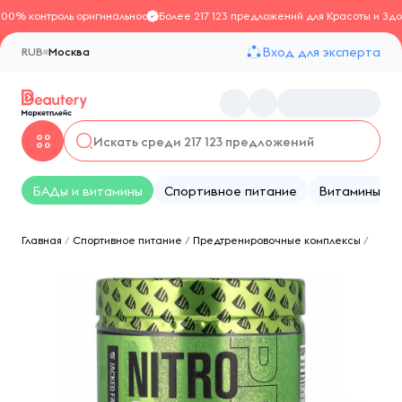
100% контроль оригинальности
Более 217 123 предложений для Красоты и Здо
Вход для эксперта
RUB
Москва
БАДы и витамины
Спортивное питание
Витамины
Главная
/
Спортивное питание
/
Предтренировочные комплексы
/