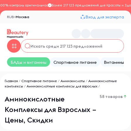
100% контроль оригинальности
Более 217 123 предложений для Красоты и Здо
Вход для эксперта
RUB
Москва
БАДы и витамины
Спортивное питание
Витамины
Главная
/
Спортивное питание
/
Аминокислоты
/
Аминокислотные
комплексы
/
Аминокислотные комплексы для взрослых
/
58 товаров
↑
Аминокислотные
Комплексы для Взрослых –
Цены, Скидки