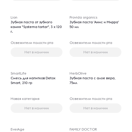
Lion
Provida organics
Зубная паста от зубного
Зубная паста 'Анис и Мирра'
камня "Systema tartar", 3 х 120
50 мл
г.
Освежители полости рта
Освежители полости рта
Нет в наличии
Нет в наличии
SmartLife
HerbOlive
Смесь для напитков Detox
Зубная паста с алое вера,
Smart, 210 гр
75мл
Новая категория
Освежители полости рта
Нет в наличии
Нет в наличии
EverAge
FAMILY DOCTOR