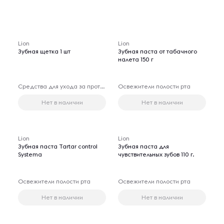
Lion
Lion
Зубная щетка 1 шт
Зубная паста от табачного
налета 150 г
Средства для ухода за протезами
Освежители полости рта
Нет в наличии
Нет в наличии
Lion
Lion
Зубная паста Tartar control
Зубная паста для
Systema
чувствительных зубов 110 г.
Освежители полости рта
Освежители полости рта
Нет в наличии
Нет в наличии