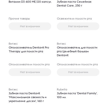
Витамин D3 600 ME,120 капсул
Зубная паста Семейная
Dental Care, 250 г
Прочие товары
Освежители полости рта
Нет в наличии
Нет в наличии
Витэкс
Витэкс
Ополаскиватель Dentavit Pro
Ополаскиватель для полости
Therapy для полости рта
рта Целебный бальзам
Dentavit
Ополаскиватели полости рта
Ополаскиватели полости рта
Нет в наличии
Нет в наличии
Витэкс
Rubella
Зубная паста Dentavit
Зубная паста 'Dental Family',
'Максимальная свежесть и
100 мл
укрепление десен', 160 г