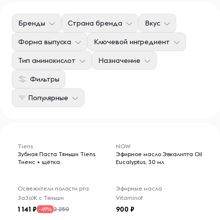
Бренды
Страна бренда
Вкус
Форма выпуска
Ключевой ингредиент
Тип аминокислот
Назначение
Фильтры
Популярные
Tiens
NOW
Зубная Паста Тяньши Tiens
Эфирное масло Эвкалипта Oil
Тиенс + щётка
Eucalyptus, 30 мл
Освежители полости рта
Эфирные масла
ЗаЗоЖ с Тяньши
Vitaminof
1 141
900
2 250
-49%