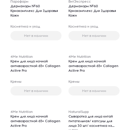
Парафарм
ВитЭкспресс
Дерманорм №60
Дерманорм №60
Криокомплекс Для Здоровья
Криокомплекс Для Здоровья
Кожи
Кожи
Косметика и уход
Косметика и уход
Нет в наличии
Нет в наличии
4Me Nutrition
4Me Nutrition
Крем для лица ночной
Крем для лица ночной
антивозрастной 65+ Collagen
антивозрастной 65+ Collagen
Active Pro
Active Pro
Кремы
Кремы
Нет в наличии
Нет в наличии
4Me Nutrition
NaturalSupp
Крем для лица ночной
Сыворотка для лица китай
антивозрастной 65+ Collagen
питательная/ капсулы для
Active Pro
лица 30 шт/ косметика из