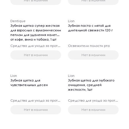
Нет в наличии
Нет в наличии
Dentique
Lion
Зубная щетка супер жесткая
Зубная паста с мятой для
для взрослых с вулканическим
длительной свежести 120 г
пеплом для удаления налета
от кофе, вина и табака, 1 шт
Средства для ухода за протезами
Освежители полости рта
Нет в наличии
Нет в наличии
Lion
Lion
Зубная щетка для
Зубная щетка для глубокого
чувствительных десен
очищения, средней
жесткости, 1шт
Средства для ухода за протезами
Средства для ухода за протезами
Нет в наличии
Нет в наличии