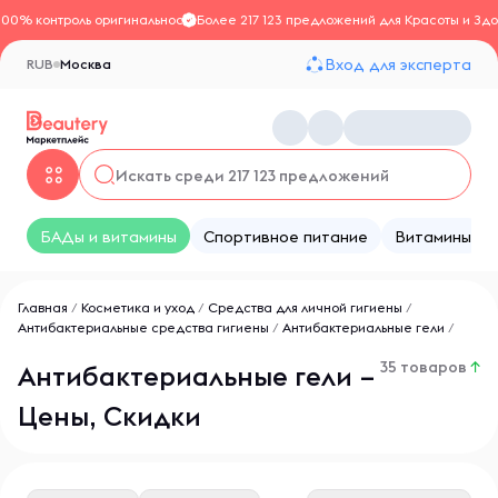
100% контроль оригинальности
Более 217 123 предложений для Красоты и Здо
Вход для эксперта
RUB
Москва
БАДы и витамины
Спортивное питание
Витамины
Главная
/
Косметика и уход
/
Средства для личной гигиены
/
Антибактериальные средства гигиены
/
Антибактериальные гели
/
35 товаров
↑
Антибактериальные гели –
Цены, Скидки