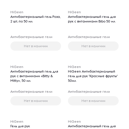
HiGeen
HiGeen
Антибактериальный гель Роза,
Aнтибактериальный гель для
2 шт. по 50 мл
рук с витаминами Bibo 50 мл
Антибактериальные гели
Антибактериальные гели
Нет в наличии
Нет в наличии
HiGeen
HiGeen
Aнтибактериальный гель для
HiGeen Антибактериальный
рук с витаминами «Bitty &
гель для рук 'Красные фрукты'
Mitty», 50 мл
50мл
Антибактериальные гели
Антибактериальные гели
Нет в наличии
Нет в наличии
HiGeen
HiGeen
Гель для рук
Aнтибактериальный гель для