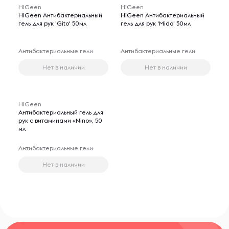
HiGeen
HiGeen
HiGeen Aнтибактериальный
HiGeen Aнтибактериальный
гель для рук 'Gito' 50мл
гель для рук 'Mido' 50мл
Антибактериальные гели
Антибактериальные гели
Нет в наличии
Нет в наличии
HiGeen
Aнтибактериальный гель для
рук с витаминами «Nino», 50
мл
Антибактериальные гели
Нет в наличии