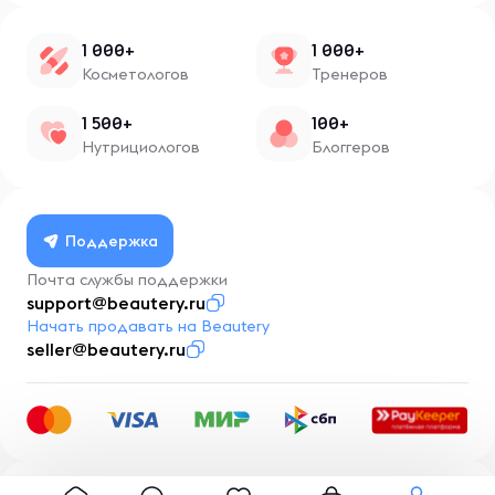
1 000+
1 000+
Косметологов
Тренеров
1 500+
100+
Нутрициологов
Блоггеров
Поддержка
Почта службы поддержки
support@beautery.ru
Начать продавать на Beautery
seller@beautery.ru