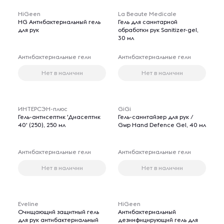
HiGeen
La Beaute Medicale
HG Aнтибактериальный гель
Гель для санитарной
для рук
обработки рук Sanitizer-gel,
30 мл
Антибактериальные гели
Антибактериальные гели
Нет в наличии
Нет в наличии
ИНТЕРСЭН-плюс
GiGi
Гель-антисептик 'Диасептик
Гель-санитайзер для рук /
40' (250), 250 мл
Gwp Hand Defence Gel, 40 мл
Антибактериальные гели
Антибактериальные гели
Нет в наличии
Нет в наличии
Eveline
HiGeen
Очищающий защитный гель
Антибактериальный
для рук антибактериальный
дезинфицирующий гель для