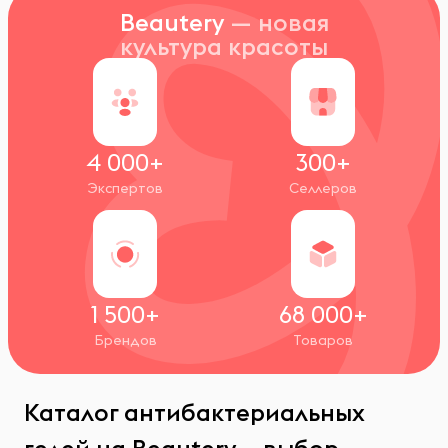
Beautery
— новая
культура красоты
4 000+
300+
Экспертов
Селлеров
1 500+
68 000+
Брендов
Товаров
Каталог антибактериальных