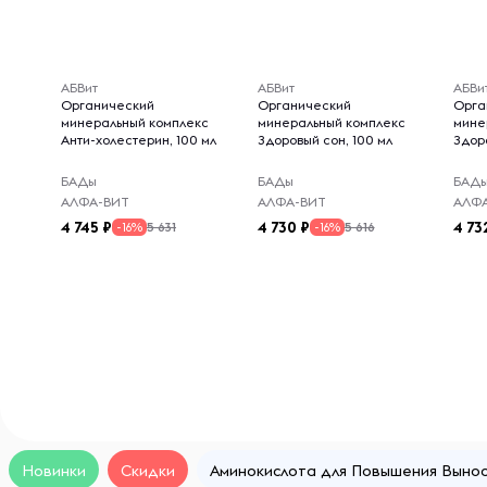
АБВит
АБВит
АБВи
Органический
Органический
Орга
минеральный комплекс
минеральный комплекс
мине
Анти-холестерин, 100 мл
Здоровый сон, 100 мл
Здор
БАДы
БАДы
БАД
АЛФА-ВИТ
АЛФА-ВИТ
АЛФ
4 745
4 730
4 73
5 631
5 616
-16%
-16%
Новинки
Скидки
Аминокислота для Повышения Выно