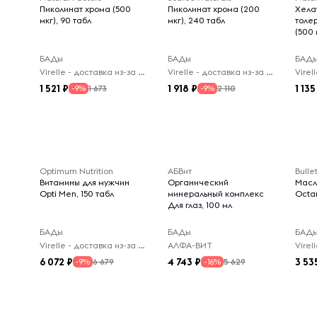
Пиколинат хрома (500
Пиколинат хрома (200
Хела
мкг), 90 табл
мкг), 240 табл
толе
(500 
БАДы
БАДы
БАД
Virelle - доставка из-за рубежа
Virelle - доставка из-за рубежа
1 521
1 918
1 135
1 673
2 110
-9%
-9%
Optimum Nutrition
АБВит
Bulle
Витамины для мужчин
Органический
Масл
Opti Men, 150 табл
минеральный комплекс
Octa
Для глаз, 100 мл
БАДы
БАДы
БАД
Virelle - доставка из-за рубежа
АЛФА-ВИТ
6 072
4 743
3 53
6 679
5 629
-9%
-16%