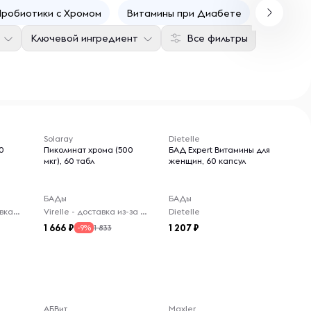
Пробиотики c Хромом
Витамины при Диабете
Витамин
Ключевой ингредиент
Все фильтры
Solaray
Dietelle
0
Пиколинат хрома (500
БАД Expert Витамины для
мкг), 60 табл
женщин, 60 капсул
БАДы
БАДы
PrimeHealth - доставка из-за рубежа
Virelle - доставка из-за рубежа
Dietelle
1 666
1 207
1 833
-9%
АБВит
Maxler