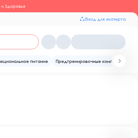
 и Здоровья
Вход для эксперта
нкциональное питание
Предтренировочные комплексы
Те