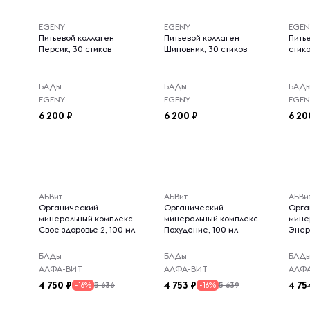
EGENY
EGENY
EGEN
Питьевой коллаген
Питьевой коллаген
Пить
Персик, 30 стиков
Шиповник, 30 стиков
стик
БАДы
БАДы
БАД
EGENY
EGENY
EGEN
6 200
6 200
6 20
АБВит
АБВит
АБВи
Органический
Органический
Орга
минеральный комплекс
минеральный комплекс
мине
Свое здоровье 2, 100 мл
Похудение, 100 мл
Энерг
БАДы
БАДы
БАД
АЛФА-ВИТ
АЛФА-ВИТ
АЛФ
4 750
4 753
4 75
5 636
5 639
-16%
-16%