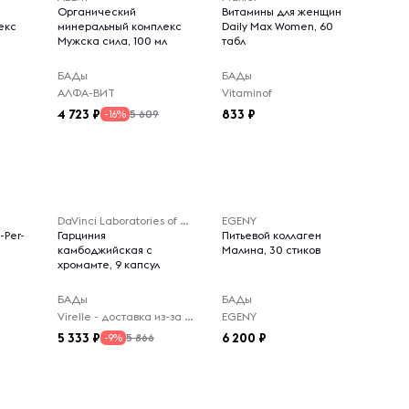
Органический
Витамины для женщин
екс
минеральный комплекс
Daily Max Women, 60
Мужска сила, 100 мл
табл
БАДы
БАДы
АЛФА-ВИТ
Vitaminof
4 723
833
5 609
-16%
DaVinci Laboratories of Vermont
EGENY
-Per-
Гарциния
Питьевой коллаген
камбоджийская с
Малина, 30 стиков
хромамте, 9 капсул
БАДы
БАДы
Virelle - доставка из-за рубежа
EGENY
5 333
6 200
5 866
-9%