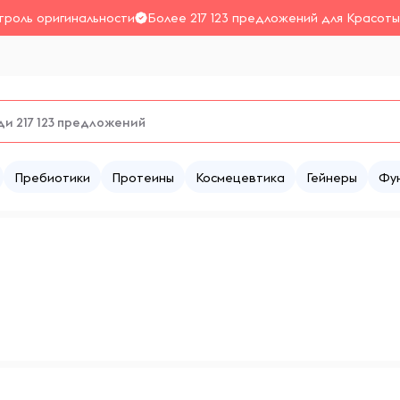
троль оригинальности
Более 217 123 предложений для Красоты
Пребиотики
Протеины
Космецевтика
Гейнеры
Фу