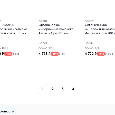
т
АБВит
АБВит
нический
Органический
Органический
ральный комплекс
минеральный комплекс
минеральный компл
овая кожа, 100 мл
Активный ум, 100 мл
Ион-женьшень, 100 
ы
БАДы
БАДы
А-ВИТ
АЛФА-ВИТ
АЛФА-ВИТ
2
4 725
4 722
5 618
5 611
5 608
-16%
-16%
-16%
1
2
3
4
сливости