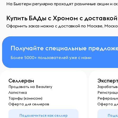
На Бьютери регулярно проходят различные акции и ск
Купить БАДы с Хромом с доставкой
Оформить заказ можно с доставкой по Москве, Москов
Получайте специальные предложе
Более 5000+ пользователей уже с нами
Селлерам
Экспер
Продавать на Beautery
Зарабатыв
Логистика
Регистраци
Тарифы (комиссии)
Реферальн
Оферта для селлеров
Оферта дл
Подключиться как селлер
Подк