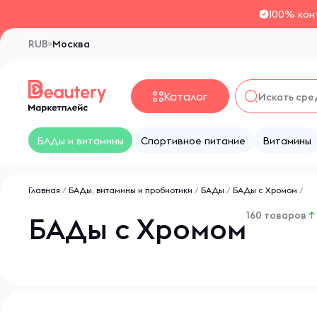
100% кон
RUB
Москва
Каталог
БАДы и витамины
Спортивное питание
Витамины
Главная
/
БАДы, витамины и пробиотики
/
БАДы
/
БАДы с Хромом
/
160 товаров
↑
БАДы с Хромом