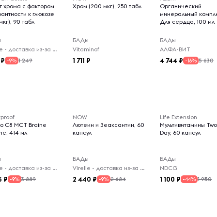
т хрома с фактором
Хром (200 мкг), 250 табл
Органический
рантности к глюкозе
минеральный компл
мкг), 90 табл
Для сердца, 100 мл
ы
БАДы
БАДы
Virelle - доставка из-за рубежа
Vitaminof
АЛФА-ВИТ
1 711
4 744
1 249
5 630
-9%
-16%
tproof
NOW
Life Extension
о C8 MCT Braine
Лютеин и Зеаксантин, 60
Мультивитамины Two
ne, 414 мл
капсул
Day, 60 капсул
ы
БАДы
БАДы
Virelle - доставка из-за рубежа
Virelle - доставка из-за рубежа
NDCG
5
2 440
1 100
3 889
2 684
1 950
-9%
-9%
-44%