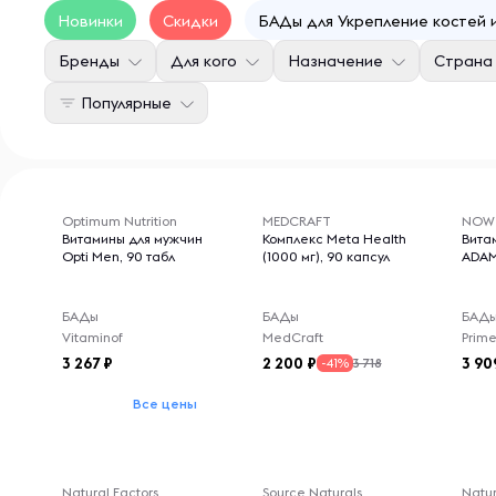
Новинки
Скидки
БАДы для Укрепление костей 
Бренды
Для кого
Назначение
Страна
Популярные
Optimum Nutrition
MEDCRAFT
NOW
Витамины для мужчин
Комплекс Meta Health
Вита
Opti Men, 90 табл
(1000 мг), 90 капсул
ADAM
БАДы
БАДы
БАД
Vitaminof
MedCraft
3 267
2 200
3 90
3 718
-41%
Все цены
Natural Factors
Source Naturals
Natur