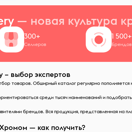
ery
— новая
культура к
300+
1 500
Селлеров
Брендов
y – выбор экспертов
отбор товаров. Обширный каталог регулярно пополняется
сориентироваться среди тысяч наименований и подобрат
ителями брендов. Вся продукция, представленная на пл
Хромом — как получить?