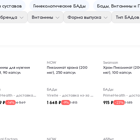
и суставов
Гинекологические БАДы
Бады, Витамины и 
 бренда
Витамины
Форма выпуска
Тип БАДов
NOW
Swanson
мины для мужчин
Пиколинат хрома (200
Хром Пиколинат (20
, 90 капсул
мкг), 250 капсул
мкг), 100 капсул
ы
БАДы
БАДы
PrimeHealth - доставка из-за рубежа
Virelle - доставка из-за рубежа
9
1 648
915
4 569
1 813
1 185
-14%
-9%
-23%
al Factors
NOW
АБВит