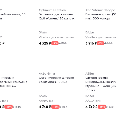
Y
Optimum Nutrition
The Vitamin Shoppe
евой коллаген, 30
Витамины для женщин
Пиколинат хрома (5
ов
Opti Women, 120 капсул
мкг), 300 капсул
ы
БАДы
БАДы
Y
Virelle - доставка из-за рубежа
0
4 325
3 916
4 758
4 308
-9%
-9%
т
Алфа-Вита
АБВит
нический
Органический цитрато-
Органический
ральный комплекс
хелат Хром, 100 мл
минеральный компл
ия, 100 мл
Мужчина + женщин
100 мл
ы
БАДы
БАДы
А-ВИТ
АЛФА-ВИТ
АЛФА-ВИТ
4
4 748
4 749
5 640
5 634
5 635
-16%
-16%
-16%