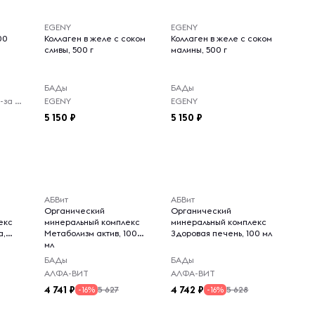
EGENY
EGENY
00
Коллаген в желе с соком
Коллаген в желе с соком
сливы, 500 г
малины, 500 г
БАДы
БАДы
Virelle - доставка из-за рубежа
EGENY
EGENY
5 150
5 150
АБВит
АБВит
Органический
Органический
екс
минеральный комплекс
минеральный комплекс
а,
Метаболизм актив, 100
Здоровая печень, 100 мл
мл
БАДы
БАДы
АЛФА-ВИТ
АЛФА-ВИТ
4 741
4 742
5 627
5 628
-16%
-16%