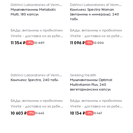
DaVinci Laboratories of Vermont
DaVinci Laboratories of Vermont
Мультивитамины Metabolic
Комплекс Spectra Woman
Multi, 180 капсул
(витамины и минералы), 240
табл
БАДы, витамины и пробиотики
БАДы, витамины и пробиотики
Virelle - доставка из-за рубежа
Virelle - доставка из-за рубежа
11 354
11 096
12 489
12 206
-9%
-9%
DaVinci Laboratories of Vermont
Seeking Health
Комплекс Spectra, 240 табл
Мультивитамины Optimal
Multivitamin Plus, 240
вегетарианских капсул
БАДы, витамины и пробиотики
БАДы, витамины и пробиотики
Virelle - доставка из-за рубежа
Virelle - доставка из-за рубежа
10 603
10 134
11 663
11 147
-9%
-9%