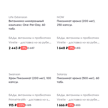
Life Extension
NOW
Витаминно-минеральный
Пиколинат хрома (200 мкг),
комплекс One-Per-Day, 60
250 капсул
табл
БАДы, витамины и пробиотики
БАДы, витамины и пробиотики
Virelle - доставка из-за рубежа
Virelle - доставка из-за рубежа
2 443
1 648
2 687
1 813
-9%
-9%
Swanson
Solaray
Хром Пиколинат (200 мкг), 100
Пиколинат хрома (500 мкг), 60
капсул
табл
БАДы, витамины и пробиотики
БАДы, витамины и пробиотики
PrimeHealth - доставка из-за рубежа
Virelle - доставка из-за рубежа
915
1 666
1 185
1 833
-23%
-9%