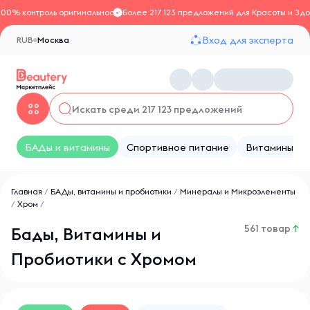
100% контроль оригинальности
Более 217 123 предложений для Красоты и Здо
Вход для эксперта
RUB
Москва
БАДы и витамины
Спортивное питание
Витамины
Главная
/
БАДы, витамины и пробиотики
/
Минералы и Микроэлементы
/
Хром
/
561 товар
↑
Бады, Витамины и
Пробиотики c Хромом