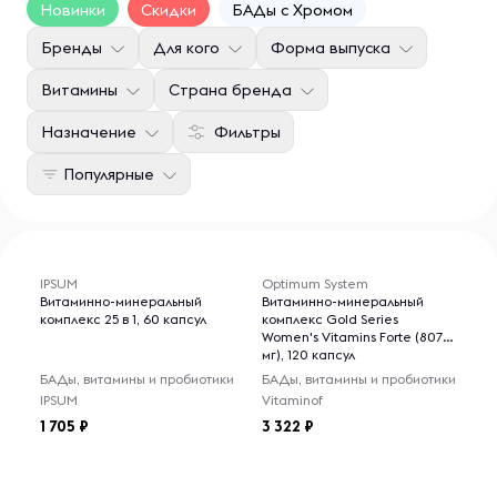
Новинки
Скидки
БАДы с Хромом
Бренды
Для кого
Форма выпуска
Витамины
Страна бренда
Назначение
Фильтры
Популярные
IPSUM
Optimum System
Витаминно-минеральный
Витаминно-минеральный
комплекс 25 в 1, 60 капсул
комплекс Gold Series
Women's Vitamins Forte (807
мг), 120 капсул
БАДы, витамины и пробиотики
БАДы, витамины и пробиотики
IPSUM
Vitaminof
1 705
3 322