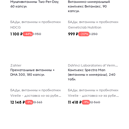
Мультивитамины Two-Per-Day,
Витаминно-минеральный
60 капсул
комплекс Витамакс, 90
капсул
БАДы, витамины и пробиотики
БАДы, витамины и пробиотики
NDCG
Geneticlab Nutrition
1 100
999
1 950
1 250
-44%
-20%
Zahler
DaVinci Laboratories of Vermont
Пренатальные витамины +
Комплекс Spectra Man
DHA 300, 180 капсул
(витамины и минералы), 240
табл
БАДы, витамины и пробиотики
БАДы, витамины и пробиотики
Virelle - доставка из-за рубежа
Virelle - доставка из-за рубежа
12 148
11 418
13 363
12 560
-9%
-9%