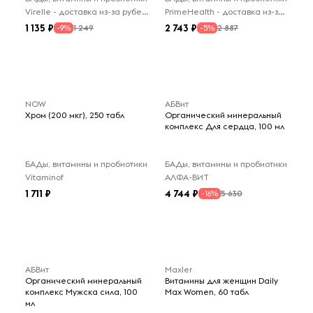
Virelle - доставка из-за рубежа
PrimeHealth - доставка из-за рубежа
1 135
2 743
1 249
2 887
-9%
-5%
NOW
АБВит
Хром (200 мкг), 250 табл
Органический минеральный
комплекс Для сердца, 100 мл
БАДы, витамины и пробиотики
БАДы, витамины и пробиотики
Vitaminof
АЛФА-ВИТ
1 711
4 744
5 630
-16%
АБВит
Maxler
Органический минеральный
Витамины для женщин Daily
комплекс Мужска сила, 100
Max Women, 60 табл
мл