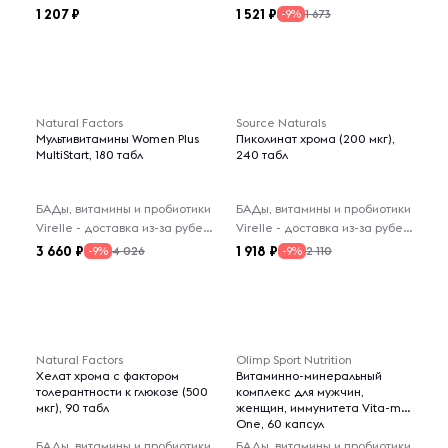
1 207
1 521
1 673
-9%
Natural Factors
Source Naturals
Мультивитамины Women Plus
Пиколинат хрома (200 мкг),
MultiStart, 180 табл
240 табл
БАДы, витамины и пробиотики
БАДы, витамины и пробиотики
Virelle - доставка из-за рубежа
Virelle - доставка из-за рубежа
3 660
1 918
4 026
2 110
-9%
-9%
Natural Factors
Olimp Sport Nutrition
Хелат хрома с фактором
Витаминно-минеральный
толерантности к глюкозе (500
комплекс для мужчин,
мкг), 90 табл
женщин, иммунитета Vita-min
One, 60 капсул
БАДы, витамины и пробиотики
БАДы, витамины и пробиотики