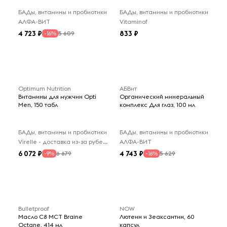
БАДы, витамины и пробиотики
БАДы, витамины и пробиотики
АЛФА-ВИТ
Vitaminof
4 723
833
5 609
-16%
Optimum Nutrition
АБВит
Витамины для мужчин Opti
Органический минеральный
Men, 150 табл
комплекс Для глаз, 100 мл
БАДы, витамины и пробиотики
БАДы, витамины и пробиотики
Virelle - доставка из-за рубежа
АЛФА-ВИТ
6 072
4 743
6 679
5 629
-9%
-16%
Bulletproof
NOW
Масло C8 MCT Braine
Лютеин и Зеаксантин, 60
Octane, 414 мл
капсул