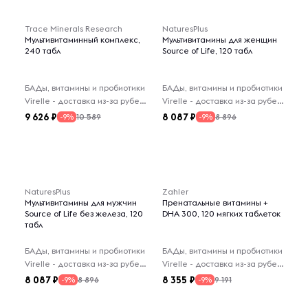
Trace Minerals Research
NaturesPlus
Мультивитаминный комплекс,
Мультивитамины для женщин
240 табл
Source of Life, 120 табл
БАДы, витамины и пробиотики
БАДы, витамины и пробиотики
Virelle - доставка из-за рубежа
Virelle - доставка из-за рубежа
9 626
8 087
10 589
8 896
-9%
-9%
NaturesPlus
Zahler
Мультивитамины для мужчин
Пренатальные витамины +
Source of Life без железа, 120
DHA 300, 120 мягких таблеток
табл
БАДы, витамины и пробиотики
БАДы, витамины и пробиотики
Virelle - доставка из-за рубежа
Virelle - доставка из-за рубежа
8 087
8 355
8 896
9 191
-9%
-9%