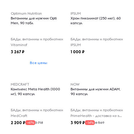
Optimum Nutrition
IPSUM
Витамины для мужчин Opti
Хром пиколинат (250 мкг), 60
Men, 90 табл
капсул
БАДы, витамины и пробиотики
БАДы, витамины и пробиотики
Vitaminof
IPSUM
3 267
1 000
Все цены
MEDCRAFT
NOW
Комплекс Meta Health (1000
Витамины для мужчин ADAM,
мг), 90 капсул
90 капсул
БАДы, витамины и пробиотики
БАДы, витамины и пробиотики
MedCraft
PrimeHealth - доставка из-за рубежа
2 200
3 909
3 718
4 569
-41%
-14%