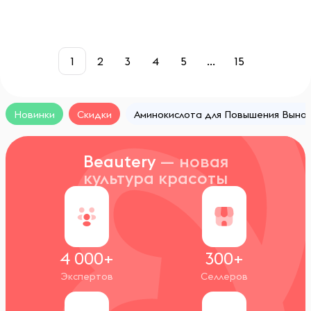
1
2
3
4
5
...
15
Новинки
Скидки
Аминокислота для Повышения Выно
Beautery
— новая
культура красоты
4 000+
300+
Экспертов
Селлеров