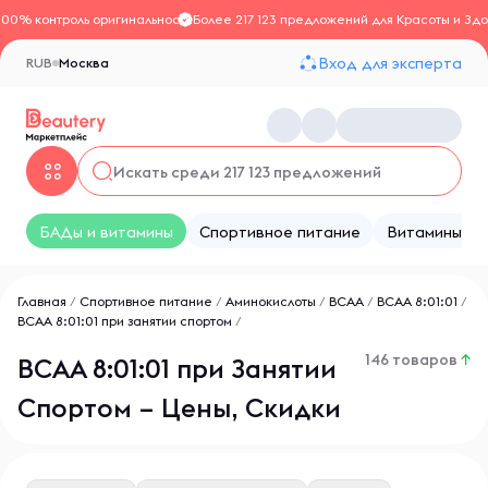
100% контроль оригинальности
Более 217 123 предложений для Красоты и Здо
Вход для эксперта
RUB
Москва
БАДы и витамины
Спортивное питание
Витамины
Главная
/
Спортивное питание
/
Аминокислоты
/
BCAA
/
ВСАА 8:01:01
/
ВСАА 8:01:01 при занятии спортом
/
146 товаров
↑
ВСАА 8:01:01 при Занятии
Спортом – Цены, Скидки