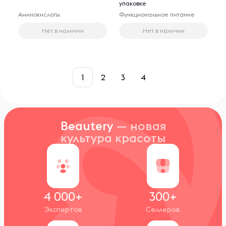
упаковке
Аминокислоты
Функциональное питание
Нет в наличии
Нет в наличии
1
2
3
4
Beautery
— новая
культура красоты
4 000+
300+
Экспертов
Селлеров