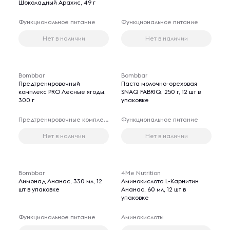
Шоколадный Арахис, 49 г
Функциональное питание
Функциональное питание
Нет в наличии
Нет в наличии
Bombbar
Bombbar
Предтренировочный
Паста молочно-ореховая
комплекс PRO Лесные ягоды,
SNAQ FABRIQ, 250 г, 12 шт в
300 г
упаковке
Предтренировочные комплексы
Функциональное питание
Нет в наличии
Нет в наличии
Bombbar
4Me Nutrition
Лимонад Ананас, 330 мл, 12
Аминокислота L-Карнитин
шт в упаковке
Ананас, 60 мл, 12 шт в
упаковке
Функциональное питание
Аминокислоты