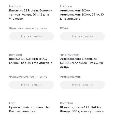
Ironman
Ironman
Батончик 32 Protein, Ваниль и
Аминокислоты BCAA
темная глазурь, 50 г, 12 шт в
Аминокислоты BCAA, 25 мл, 10
упаковке
шт в упаковке
Функциональное питание
BCAA
Нет в наличии
Нет в наличии
Bombbar
4Me Nutrition
Шоколад молочный SNAQ
Аминокислота L-Карнитин
FABRIQ, 55 г, 30 шт в упаковке
(3300 мг) Апельсин, 25 мл, 20
ампул
Функциональное питание
Аминокислоты
Нет в наличии
Нет в наличии
Eafit
Bombbar
Протеиновый батончик The
Шоколад темный CHIKALAB
Bar с витаминами
Фундук, 100 г, 4 шт в упаковке