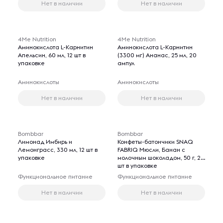
Нет в наличии
Нет в наличии
4Me Nutrition
4Me Nutrition
Аминокислота L-Карнитин
Аминокислота L-Карнитин
Апельсин, 60 мл, 12 шт в
(3300 мг) Ананас, 25 мл, 20
упаковке
ампул
Аминокислоты
Аминокислоты
Нет в наличии
Нет в наличии
Bombbar
Bombbar
Лимонад Имбирь и
Конфеты-батончики SNAQ
Лемонграсс, 330 мл, 12 шт в
FABRIQ Мюсли, Банан с
упаковке
молочным шоколадом, 50 г, 25
шт в упаковке
Функциональное питание
Функциональное питание
Нет в наличии
Нет в наличии