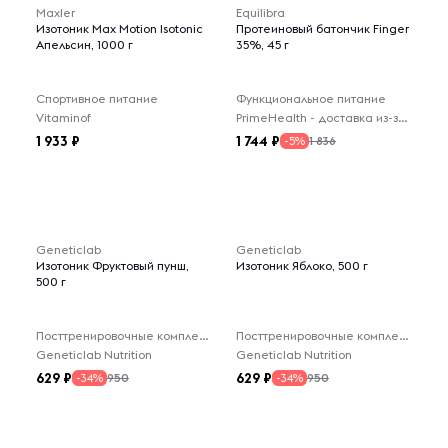
Maxler
Equilibra
Изотоник Max Motion Isotonic
Протеиновый батончик Finger
Апельсин, 1000 г
35%, 45 г
Спортивное питание
Функциональное питание
Vitaminof
PrimeHealth - доставка из-за рубежа
1 933
1 744
1 836
-5%
Geneticlab
Geneticlab
Изотоник Фруктовый пунш,
Изотоник Яблоко, 500 г
500 г
Посттренировочные комплексы
Посттренировочные комплексы
Geneticlab Nutrition
Geneticlab Nutrition
629
629
950
950
-34%
-34%