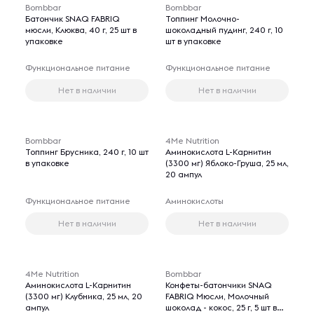
Bombbar
Bombbar
Батончик SNAQ FABRIQ
Топпинг Молочно-
мюсли, Клюква, 40 г, 25 шт в
шоколадный пудинг, 240 г, 10
упаковке
шт в упаковке
Функциональное питание
Функциональное питание
Нет в наличии
Нет в наличии
Bombbar
4Me Nutrition
Топпинг Брусника, 240 г, 10 шт
Аминокислота L-Карнитин
в упаковке
(3300 мг) Яблоко-Груша, 25 мл,
20 ампул
Функциональное питание
Аминокислоты
Нет в наличии
Нет в наличии
4Me Nutrition
Bombbar
Аминокислота L-Карнитин
Конфеты-батончики SNAQ
(3300 мг) Клубника, 25 мл, 20
FABRIQ Мюсли, Молочный
ампул
шоколад - кокос, 25 г, 5 шт в