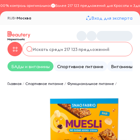
100% контроль оригинальности
Более 217 123 предложений для Красоты и Здо
Вход для эксперта
RUB
Москва
БАДы и витамины
Спортивное питание
Витамины
Главная
/
Спортивное питание
/
Функциональное питание
/