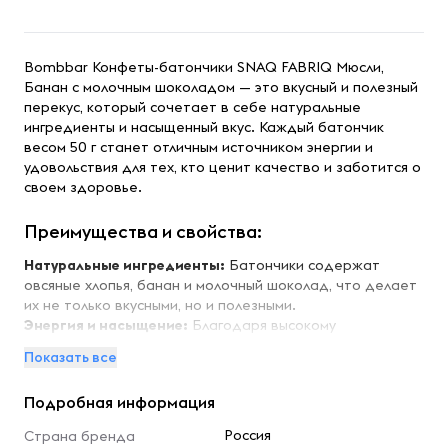
Bombbar Конфеты-батончики SNAQ FABRIQ Мюсли,
Банан с молочным шоколадом — это вкусный и полезный
перекус, который сочетает в себе натуральные
ингредиенты и насыщенный вкус. Каждый батончик
весом 50 г станет отличным источником энергии и
удовольствия для тех, кто ценит качество и заботится о
своем здоровье.
Преимущества и свойства:
Натуральные ингредиенты:
Батончики содержат
овсяные хлопья, банан и молочный шоколад, что делает
их не только вкусными, но и полезными.
Энергия и насыщение:
Благодаря высокому
содержанию клетчатки и углеводов, батончики
Показать все
обеспечивают длительное чувство сытости и прилив
энергии.
Подробная информация
Отсутствие добавленного сахара:
Продукт не
содержит добавленного сахара, что делает его
Россия
Страна бренда
идеальным выбором для тех, кто следит за уровнем