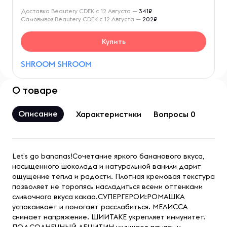
Доставка Beautery CDEK с 12 Августа —
341₽
Самовывоз Beautery CDEK с 12 Августа —
202₽
Купить
SHROOM SHROOM
О товаре
Описание
Характеристики
Вопросы 0
Let’s go bananas!Сочетание яркого бананового вкуса,
насыщенного шоколада и натуральной ванили дарит
ощущение тепла и радости. Плотная кремовая текстура
позволяет не торопясь насладиться всеми оттенками
сливочного вкуса какао.СУПЕРГЕРОИ:РОМАШКА
успокаивает и помогает расслабиться. МЕЛИССА
снимает напряжение. ШИИТАКЕ укрепляет иммунитет.