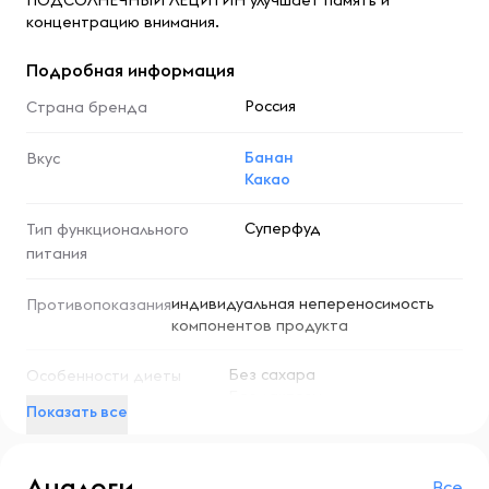
ПОДСОЛНЕЧНЫЙ ЛЕЦИТИН улучшает память и
концентрацию внимания.
Подробная информация
Россия
Страна бренда
Банан
Вкус
Какао
Суперфуд
Тип функционального
питания
индивидуальная непереносимость
Противопоказания
компонентов продукта
Без сахара
Особенности диеты
Без лактозы
Показать все
Без искусственных красителей
Без искусственных
консервантов
Аналоги
Без глютена
Все