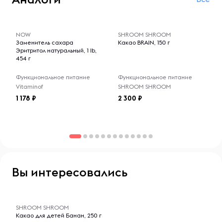
Без ГМО
-- : -- : --
-- : -- : --
NOW
SHROOM SHROOM
Заменитель сахара
Какао BRAIN, 150 г
Эритритол натуральный, 1 lb,
454 г
Функциональное питание
Функциональное питание
Vitaminof
SHROOM SHROOM
1 178
2 300
Вы интересовались
-- : -- : --
SHROOM SHROOM
Какао для детей Банан, 250 г