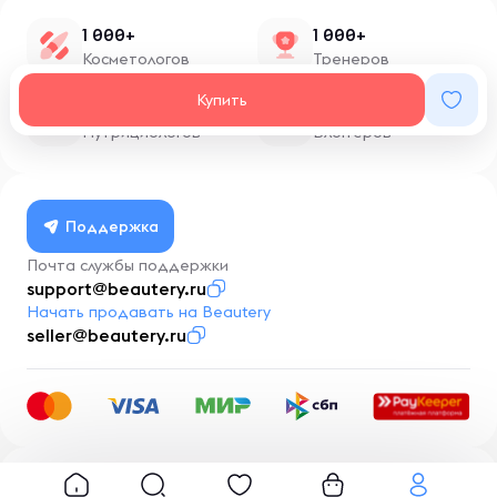
1 000+
1 000+
Косметологов
Тренеров
Купить
1 500+
100+
Нутрициологов
Блоггеров
Поддержка
Почта службы поддержки
support@beautery.ru
Начать продавать на Beautery
seller@beautery.ru
Разработка
BusinessMentor.ru