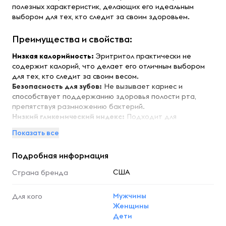
полезных характеристик, делающих его идеальным
выбором для тех, кто следит за своим здоровьем.
Преимущества и свойства:
Низкая калорийность:
Эритритол практически не
содержит калорий, что делает его отличным выбором
для тех, кто следит за своим весом.
Безопасность для зубов:
Не вызывает кариес и
способствует поддержанию здоровья полости рта,
препятствуя размножению бактерий.
Низкий гликемический индекс:
Подходит для
диабетиков и тех, кто придерживается
Показать все
низкоуглеводной диеты, так как не влияет на уровень
сахара в крови.
Подробная информация
Легкость в использовании:
Порошок легко
растворяется в воде и других жидкостях, что делает
США
Страна бренда
его удобным для приготовления напитков и кулинарных
блюд.
Мужчины
Для кого
Женщины
Особенности:
Дети