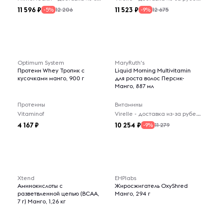
11 596
11 523
12 206
12 675
-5%
-9%
Optimum System
MaryRuth's
Протеин Whey Тропик с
Liquid Morning Multivitamin
кусочками манго, 900 г
для роста волос Персик-
Манго, 887 мл
Протеины
Витамины
Vitaminof
Virelle - доставка из-за рубежа
4 167
10 254
11 279
-9%
Xtend
EHPlabs
Аминокислоты с
Жиросжигатель OxyShred
разветвленной цепью (BCAA,
Манго, 294 г
7 г) Манго, 1,26 кг