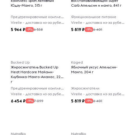
комплекс Sport Активный
восстанавливающий Super
Юдзу-Манго, 315 г
Carb Апельсин и манго, 841 г
Предтренировочные комплексы
Функциональное питание
Virelle - доставка из-за рубежа
Virelle - доставка из-за рубежа
5 944
5 819
6 538
6 401
-9%
-9%
Bucked Up
Kaged
Жиросжигатель Bucked Up
Яблочный уксус Апельсин-
Heat Hardcore Майами-
Манго, 204 г
Клубника-Манго-Ананас, 228
г
Предтренировочные комплексы
Жиросжигатели
Virelle - доставка из-за рубежа
Virelle - доставка из-за рубежа
6 454
5 819
7 099
6 401
-9%
-9%
NutraBio
NutraBio