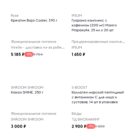
Ryse
IPSUM
Креатин Baja Cooler, 393 г
Гуарана комплекс с
кофеином (200 мг) Манго
Маракуйя, 25 мл x 20 шт
Функциональное питание
Предтренировочные комплексы
Virelle - доставка из-за рубежа
IPSUM
5 185
1 650
5 704
-9%
SHROOM SHROOM
S-BOOST
Какао SHINE, 250 г
Коллаген морской пептидный
с витамином С для лица и
суставов, 14 шт в упаковке
Функциональное питание
БАДы
SHROOM SHROOM
ТД БИОХАКИНГ
3 000
2 900
3 200
-9%