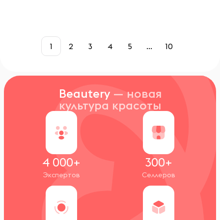
1
2
3
4
5
...
10
Beautery
— новая
культура красоты
4 000+
300+
Экспертов
Селлеров