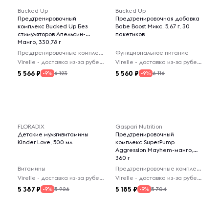
Bucked Up
Bucked Up
Предтренировочный
Предтренировочная добавка
комплекс Bucked Up Без
Babe Boost Микс, 5,67 г, 30
стимуляторов Апельсин-
пакетиков
Манго, 330,78 г
Предтренировочные комплексы
Функциональное питание
Virelle - доставка из-за рубежа
Virelle - доставка из-за рубежа
5 566
5 560
6 123
6 116
-9%
-9%
FLORADIX
Gaspari Nutrition
Детские мультивитамины
Предтренировочный
Kinder Love, 500 мл
комплекс SuperPump
Aggression Mayhem-манго,
360 г
Витамины
Предтренировочные комплексы
Virelle - доставка из-за рубежа
Virelle - доставка из-за рубежа
5 387
5 185
5 926
5 704
-9%
-9%