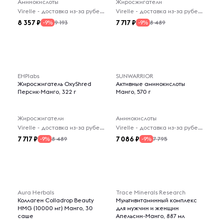
Аминокислоты
Жиросжигатели
Virelle - доставка из-за рубежа
Virelle - доставка из-за рубежа
8 357
7 717
9 193
8 489
-9%
-9%
EHPlabs
SUNWARRIOR
Жиросжигатель OxyShred
Активные аминокислоты
Персик-Манго, 322 г
Манго, 570 г
Жиросжигатели
Аминокислоты
Virelle - доставка из-за рубежа
Virelle - доставка из-за рубежа
7 717
7 086
8 489
7 795
-9%
-9%
Aura Herbals
Trace Minerals Research
Коллаген Colladrop Beauty
Мультивитаминный комплекс
HMG (10000 мг) Манго, 30
для мужчин и женщин
саше
Апельсин-Манго, 887 мл