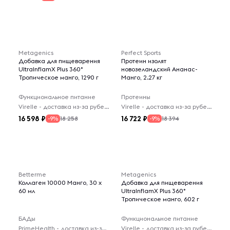
Metagenics
Perfect Sports
Добавка для пищеварения
Протеин изолят
UltralnflamX Plus 360°
новозеландский Ананас-
Тропическое манго, 1290 г
Манго, 2.27 кг
Функциональное питание
Протеины
Virelle - доставка из-за рубежа
Virelle - доставка из-за рубежа
16 598
16 722
18 258
18 394
-9%
-9%
Betterme
Metagenics
Коллаген 10000 Манго, 30 x
Добавка для пищеварения
60 мл
UltralnflamX Plus 360°
Тропическое манго, 602 г
БАДы
Функциональное питание
PrimeHealth - доставка из-за рубежа
Virelle - доставка из-за рубежа