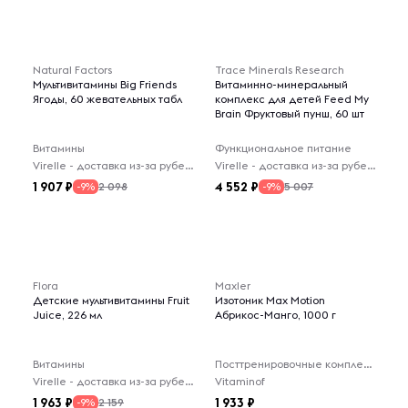
Natural Factors
Trace Minerals Research
Мультивитамины Big Friends
Витаминно-минеральный
Ягоды, 60 жевательных табл
комплекс для детей Feed My
Brain Фруктовый пунш, 60 шт
Витамины
Функциональное питание
Virelle - доставка из-за рубежа
Virelle - доставка из-за рубежа
1 907
4 552
2 098
5 007
-9%
-9%
Flora
Maxler
Детские мультивитамины Fruit
Изотоник Max Motion
Juice, 226 мл
Абрикос-Манго, 1000 г
Витамины
Посттренировочные комплексы
Virelle - доставка из-за рубежа
Vitaminof
1 963
1 933
2 159
-9%