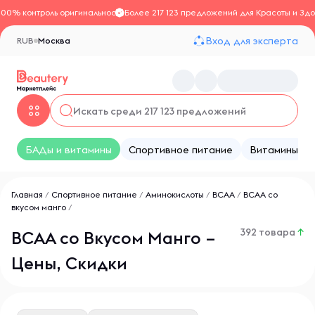
100% контроль оригинальности
Более 217 123 предложений для Красоты и Здо
Вход для эксперта
RUB
Москва
БАДы и витамины
Спортивное питание
Витамины
Главная
/
Спортивное питание
/
Аминокислоты
/
BCAA
/
BCAA со
вкусом манго
/
392 товара
↑
ВСАА со Вкусом Манго –
Цены, Скидки