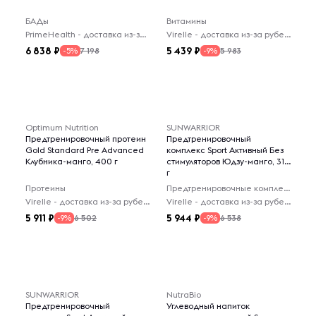
БАДы
Витамины
PrimeHealth - доставка из-за рубежа
Virelle - доставка из-за рубежа
6 838
5 439
7 198
5 983
-5%
-9%
Optimum Nutrition
SUNWARRIOR
Предтренировочный протеин
Предтренировочный
Gold Standard Pre Advanced
комплекс Sport Активный Без
Клубника-манго, 400 г
стимуляторов Юдзу-манго, 315
г
Протеины
Предтренировочные комплексы
Virelle - доставка из-за рубежа
Virelle - доставка из-за рубежа
5 911
5 944
6 502
6 538
-9%
-9%
SUNWARRIOR
NutraBio
Предтренировочный
Углеводный напиток