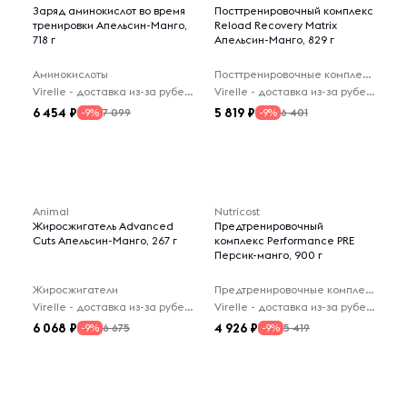
Заряд аминокислот во время
Посттренировочный комплекс
тренировки Апельсин-Манго,
Reload Recovery Matrix
718 г
Апельсин-Манго, 829 г
Аминокислоты
Посттренировочные комплексы
Virelle - доставка из-за рубежа
Virelle - доставка из-за рубежа
6 454
5 819
7 099
6 401
-9%
-9%
Animal
Nutricost
Жиросжигатель Advanced
Предтренировочный
Cuts Апельсин-Манго, 267 г
комплекс Performance PRE
Персик-манго, 900 г
Жиросжигатели
Предтренировочные комплексы
Virelle - доставка из-за рубежа
Virelle - доставка из-за рубежа
6 068
4 926
6 675
5 419
-9%
-9%