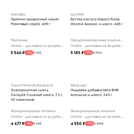
NutraBio
ALLMAX
Протеин прозрачный изолят
Бустер насоса Impact Pump
Манговый спрей, 489 г
Xtreme Ананас и манго, 465 г
Протеины
Предтренировочные комплексы
Virelle - доставка из-за рубежа
Virelle - доставка из-за рубежа
5 566
5 185
6 123
5 704
-9%
-9%
Trace Minerals Research
KetoLogic
Электролитная смесь
Пищевая добавка Keto BHB
ZeroLyte Соленый манго, 7,3 г,
Апельсин и манго, 249 г
30 пакетиков
Функциональное питание
Функциональное питание
Virelle - доставка из-за рубежа
Virelle - доставка из-за рубежа
4 677
4 550
5 145
5 005
-9%
-9%