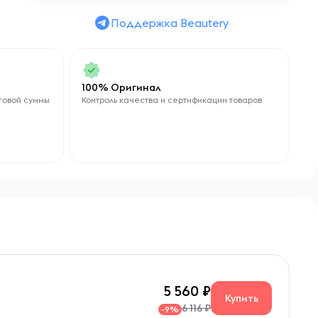
ц
Поддержка Beautery
их
ми
100% Оригинал
говой суммы
Контроль качества и сертификации товаров
ой
5 560
Купить
6 116 ₽
-9%