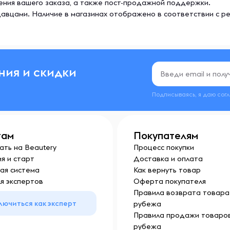
ения вашего заказа, а также пост-продажной поддержки.
кции. Этот продукт
авцами. Наличие в магазинах отображено в соответствии с р
 возрасте 18 лет и старше.
 кормления грудью, приема
читесь от какого-либо
озникновении нежелательной
ния и скидки
ь в сухом и прохладном
анить в недоступном для
Подписываясь, я даю сог
там
Покупателям
ать на Beautery
Процесс покупки
я и старт
Доставка и оплата
ая система
Как вернуть товар
я экспертов
Оферта покупателя
Правила возврата товара 
лючиться как эксперт
рубежа
Правила продажи товаров
рубежа