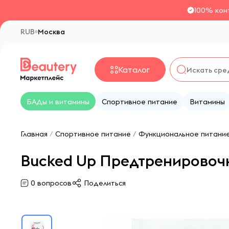
100% кон
RUB
Москва
Каталог
БАДы и витамины
Спортивное питание
Витамины
Главная
/
Спортивное питание
/
Функциональное питани
Bucked Up Предтренировочна
0
вопросов
Поделиться