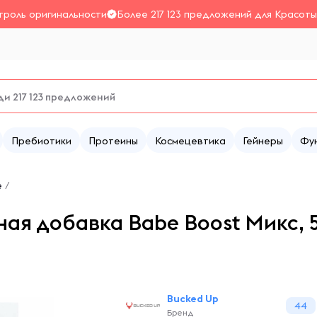
троль оригинальности
Более 217 123 предложений для Красоты
Пребиотики
Протеины
Космецевтика
Гейнеры
Фу
е
/
я добавка Babe Boost Микс, 5,
Bucked Up
44
Бренд