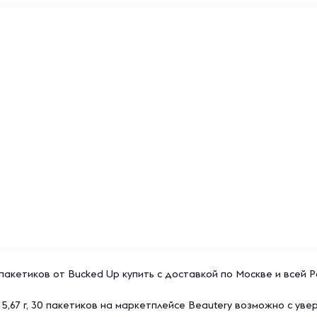
клетчатки, яблочная
лимонная кислота,
корня свеклы (краситель),
ов винограда (красителя).
клетчатки, яблочная
лимонная кислота,
мния, силикат кальция.,
й клетчатки, лимонная
усилителя вкуса),
мния, силикат кальция.,
пакетиков от Bucked Up купить с доставкой по Москве и всей Р
,67 г, 30 пакетиков на маркетплейсе Beautery возможно с уве
щитная пленка повреждена