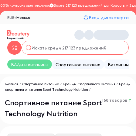
100% контроль оригинальности
Более 217 123 предложений для Красоты и Здо
Вход для эксперта
RUB
Москва
БАДы и витамины
Спортивное питание
Витамины
Главная
/
Спортивное питание
/
Бренды Спортивного Питания
/
Бренд
спортивного питания Sport Technology Nutrition
/
168 товаров
↑
Спортивное питание Sport
Technology Nutrition