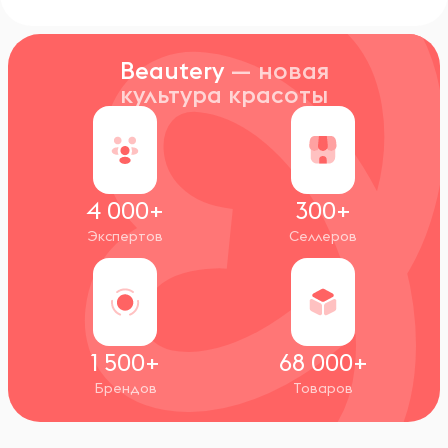
Beautery
— новая
культура красоты
4 000+
300+
Экспертов
Селлеров
1 500+
68 000+
Брендов
Товаров