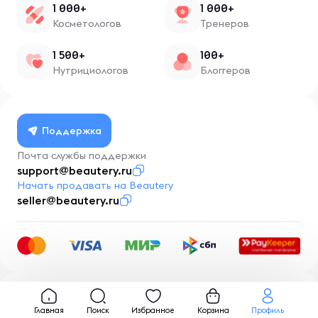
1 000+
1 000+
Косметологов
Тренеров
1 500+
100+
Нутрициологов
Блоггеров
Поддержка
Почта службы поддержки
support@beautery.ru
Начать продавать на Beautery
seller@beautery.ru
Разработка
BusinessMentor.ru
Главная
Поиск
Избранное
Корзина
Профиль