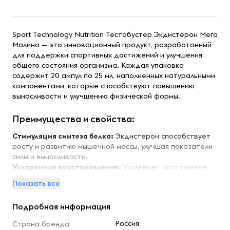
Sport Technology Nutrition Тестобустер Экдистерон Мега
Малина — это инновационный продукт, разработанный
для поддержки спортивных достижений и улучшения
общего состояния организма. Каждая упаковка
содержит 20 ампул по 25 мл, наполненных натуральными
компонентами, которые способствуют повышению
выносливости и улучшению физической формы.
Преимущества и свойства:
Стимуляция синтеза белка:
Экдистерон способствует
росту и развитию мышечной массы, улучшая показатели
силы и выносливости.
Ускоренное восстановление:
Усиливает поступление
белка и гликогена в мышцы, что способствует быстрому
Показать все
восстановлению после интенсивных тренировок.
Стабилизация уровня сахара:
Помогает
Подробная информация
контролировать уровень сахара и инсулина в крови,
предотвращая отложение жира.
Россия
Страна бренда
Снижение уровня холестерина:
Способствует