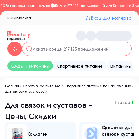
100% контроль оригинальности
Более 217 123 предложений для Красоты и Здо
Вход для эксперта
RUB
Москва
БАДы и витамины
Спортивное питание
Витамины
Главная
/
Спортивное питание
/
Спортивное питание по назначению
/
Для связок и суставов
/
1 товар
↑
Для связок и суставов –
Цены, Скидки
Средства для
Коллаген
связок и суставо