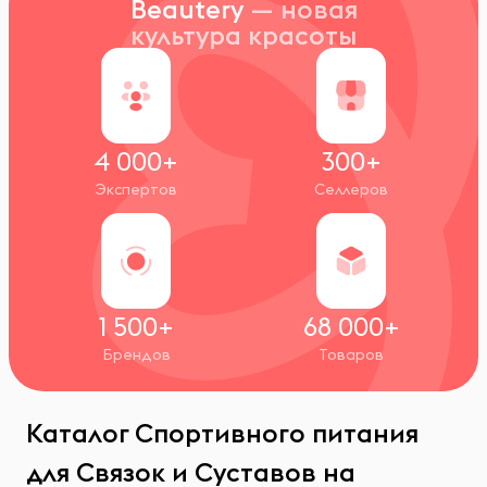
Beautery
— новая
культура красоты
4 000+
300+
Экспертов
Селлеров
1 500+
68 000+
Брендов
Товаров
Каталог Спортивного питания
для Связок и Суставов на