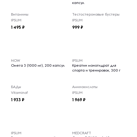
капсул
Витамины
Тестостероновые бустеры
IPSUM
IPSUM
1 495
999
NOW
IPSUM
Омега 3 (1000 мг), 200 капсул
Креатин моногидрат для
спорта и тренировок, 300 г
БАДы
Аминокислоты
Vitaminof
IPSUM
1 933
1 969
IPSUM
MEDCRAFT