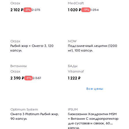
Orzax
MedCraft
2 102
1 020
2 275
1 254
-8%
-19%
Orzax
NOW
Рыбий жир + Омега-3, 120
Подсолнечный лецитин (1200
капсул
мг), 100 капсул
Витамины
БАДы
Orzax
Vitaminof
2 390
1 222
2 587
-8%
Все цены
Optimum System
IPSUM
Омега 3 Platinum Рыбий жир,
Глюкозамин Хондроитин MSM
90 капсул
+ Витамин C хондропротектор
для суставов и связок, 60
капсул