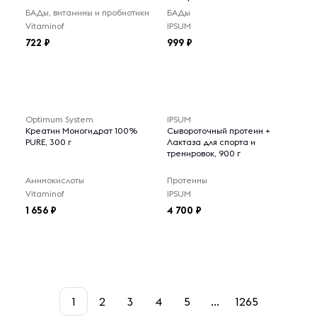
БАДы, витамины и пробиотики
БАДы
Vitaminof
IPSUM
722
999
Optimum System
IPSUM
Креатин Моногидрат 100%
Сывороточный протеин +
PURE, 300 г
Лактаза для спорта и
тренировок, 900 г
Аминокислоты
Протеины
Vitaminof
IPSUM
1 656
4 700
1
2
3
4
5
...
1265