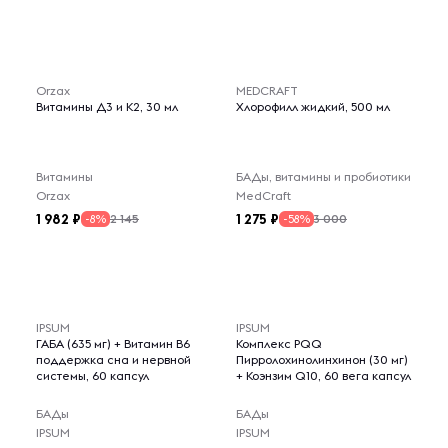
Orzax
MEDCRAFT
Витамины Д3 и К2, 30 мл
Хлорофилл жидкий, 500 мл
Витамины
БАДы, витамины и пробиотики
Orzax
MedCraft
1 982
1 275
2 145
3 000
-8%
-58%
IPSUM
IPSUM
ГАБА (635 мг) + Витамин B6
Комплекс PQQ
поддержка сна и нервной
Пирролохинолинхинон (30 мг)
системы, 60 капсул
+ Коэнзим Q10, 60 вега капсул
БАДы
БАДы
IPSUM
IPSUM