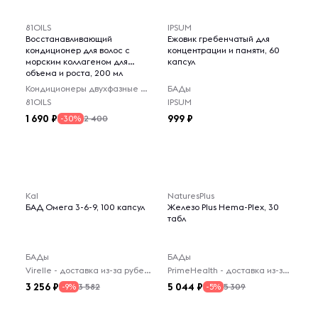
81OILS
IPSUM
Восстанавливающий
Ежовик гребенчатый для
кондиционер для волос с
концентрации и памяти, 60
морским коллагеном для
капсул
объема и роста, 200 мл
Кондиционеры двухфазные для волос
БАДы
81OILS
IPSUM
1 690
999
2 400
-30%
Kal
NaturesPlus
БАД Омега 3-6-9, 100 капсул
Железо Plus Hema-Plex, 30
табл
БАДы
БАДы
Virelle - доставка из-за рубежа
PrimeHealth - доставка из-за рубежа
3 256
5 044
3 582
5 309
-9%
-5%