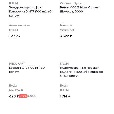
IPSUM
Optimum System
5-гидрокситриптофан
Гейнер 100% Mass Gainer
Гриффония 5-НТР (100 мг), 60
Шоколад, 3000 г
капсул
Аминокислоты
Гейнеры
IPSUM
Vitaminof
1 859
3 322
MEDCRAFT
IPSUM
Коэнзим Q10 (100 мг), 30
Гидролизованный морской
капсул
коллаген (1500 мг) + Витамин
C, 60 капсул
БАДы
БАДы
MedCraft
IPSUM
820
1 714
3 090
-73%