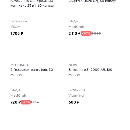
Витаминно-минеральный
Омега 3 (1620 мг), 60 капсул
комплекс 25 в 1, 60 капсул
Витамины
БАДы
IPSUM
MedCraft
1 705
2 110
3 000
-30%
MEDCRAFT
NOW
5-Гидрокситриптофан, 30
Витамин Д3 (2000 IU), 120
капсул
капсул
БАДы
Витамины
MedCraft
Vitaminof
720
600
1 354
-47%