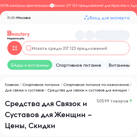
100% контроль оригинальности
Более 217 123 предложений для Красоты и Здо
Вход для эксперта
RUB
Москва
БАДы и витамины
Спортивное питание
Витамины
Главная
/
Спортивное питание
/
Спортивное питание по назначению
/
Для связок и суставов
/
Средства для связок и суставов для женщин
/
50599 товаров
↑
Средства для Связок и
Суставов для Женщин –
Цены, Скидки