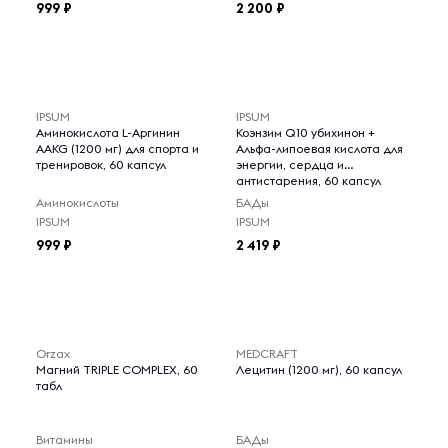
999
2 200
IPSUM
IPSUM
Аминокислота L-Аргинин
Коэнзим Q10 убихинон +
AAKG (1200 мг) для спорта и
Альфа-липоевая кислота для
тренировок, 60 капсул
энергии, сердца и
антистарения, 60 капсул
Аминокислоты
БАДы
IPSUM
IPSUM
999
2 419
Orzax
MEDCRAFT
Магний TRIPLE COMPLEX, 60
Лецитин (1200 мг), 60 капсул
табл
Витамины
БАДы