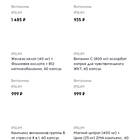
Витамины
Витамины
IPSUM
IPSUM
1 485
935
IPSUM
IPSUM
Железо хелат (40 мг) +
Витамин С (800 мг) аскорбат
Фолиевая кислота + B12
натрия для чувствительного
метилкобаламин, 60 капсул
ЖКТ, 60 капсул
Витамины
Витамины
IPSUM
IPSUM
999
999
IPSUM
IPSUM
Комплекс витаминов группы B
Магний цитрат (400 мг) +
от стресса 8 в 1, 60 капсул
Цинк (25 мг) ZMA комплекс, 60