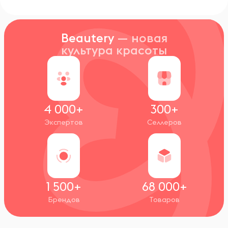
Beautery
— новая
культура красоты
4 000+
300+
Экспертов
Селлеров
1 500+
68 000+
Брендов
Товаров