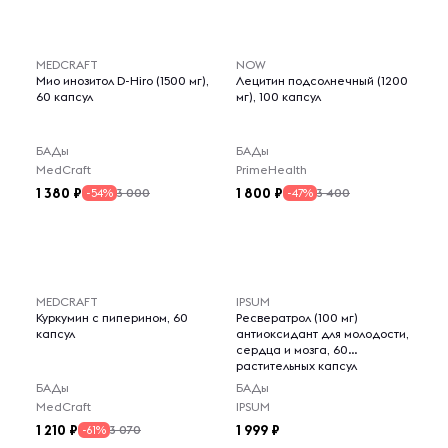
MEDCRAFT
NOW
Мио инозитол D-Hiro (1500 мг),
Лецитин подсолнечный (1200
60 капсул
мг), 100 капсул
БАДы
БАДы
MedCraft
PrimeHealth
1 380
1 800
3 000
3 400
-54%
-47%
MEDCRAFT
IPSUM
Куркумин с пиперином, 60
Ресвератрол (100 мг)
капсул
антиоксидант для молодости,
сердца и мозга, 60
растительных капсул
БАДы
БАДы
MedCraft
IPSUM
1 210
1 999
3 070
-61%