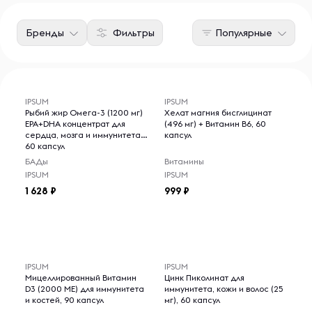
Бренды
Фильтры
Популярные
IPSUM
IPSUM
Рыбий жир Омега-3 (1200 мг)
Хелат магния бисглицинат
EPA+DHA концентрат для
(496 мг) + Витамин B6, 60
сердца, мозга и иммунитета,
капсул
60 капсул
БАДы
Витамины
IPSUM
IPSUM
1 628
999
IPSUM
IPSUM
Мицеллированный Витамин
Цинк Пиколинат для
D3 (2000 МЕ) для иммунитета
иммунитета, кожи и волос (25
и костей, 90 капсул
мг), 60 капсул