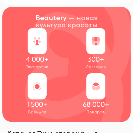
Beautery
— новая
культура красоты
4 000+
300+
Экспертов
Селлеров
1 500+
68 000+
Брендов
Товаров