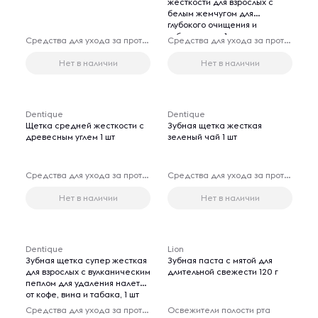
жесткости для взрослых с
белым жемчугом для
глубокого очищения и
отбеливания, 1 шт
Средства для ухода за протезами
Средства для ухода за протезами
Нет в наличии
Нет в наличии
Dentique
Dentique
Щетка средней жесткости с
Зубная щетка жесткая
древесным углем 1 шт
зеленый чай 1 шт
Средства для ухода за протезами
Средства для ухода за протезами
Нет в наличии
Нет в наличии
Dentique
Lion
Зубная щетка супер жесткая
Зубная паста с мятой для
для взрослых с вулканическим
длительной свежести 120 г
пеплом для удаления налета
от кофе, вина и табака, 1 шт
Средства для ухода за протезами
Освежители полости рта