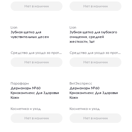
Нет в наличии
Нет в наличии
Lion
Lion
Зубная щетка для
Зубная щетка для глубокого
чувствительных десен
очищения, средней
жесткости, 1шт
Средства для ухода за протезами
Средства для ухода за протезами
Нет в наличии
Нет в наличии
Парафарм
ВитЭкспресс
Дерманорм №60
Дерманорм №60
Криокомплекс Для Здоровья
Криокомплекс Для Здоровья
Кожи
Кожи
Косметика и уход
Косметика и уход
Нет в наличии
Нет в наличии