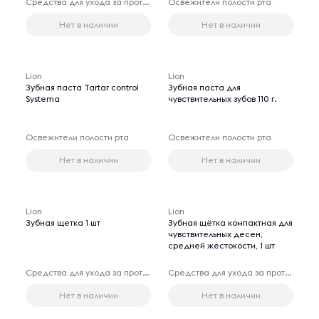
Средства для ухода за протезами
Освежители полости рта
Нет в наличии
Нет в наличии
Lion
Lion
Зубная паста Tartar control
Зубная паста для
Systema
чувствительных зубов 110 г.
Освежители полости рта
Освежители полости рта
Нет в наличии
Нет в наличии
Lion
Lion
Зубная щетка 1 шт
Зубная щётка компактная для
чувствительных десен,
средней жестокости, 1 шт
Средства для ухода за протезами
Средства для ухода за протезами
Нет в наличии
Нет в наличии