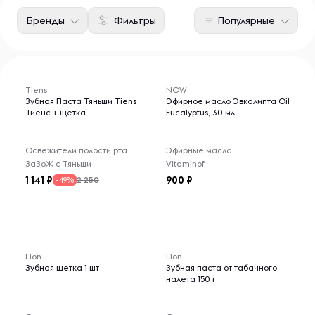
Бренды
Фильтры
Популярные
Tiens
NOW
Зубная Паста Тяньши Tiens
Эфирное масло Эвкалипта Oil
Тиенс + щётка
Eucalyptus, 30 мл
Освежители полости рта
Эфирные масла
ЗаЗоЖ с Тяньши
Vitaminof
1 141
900
2 250
-49%
Lion
Lion
Зубная щетка 1 шт
Зубная паста от табачного
налета 150 г