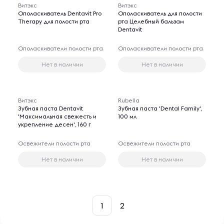
Витэкс
Витэкс
Ополаскиватель Dentavit Pro
Ополаскиватель для полости
Therapy для полости рта
рта Целебный бальзам
Dentavit
Ополаскиватели полости рта
Ополаскиватели полости рта
Нет в наличии
Нет в наличии
Витэкс
Rubella
Зубная паста Dentavit
Зубная паста 'Dental Family',
'Максимальная свежесть и
100 мл
укрепление десен', 160 г
Освежители полости рта
Освежители полости рта
Нет в наличии
Нет в наличии
1
2