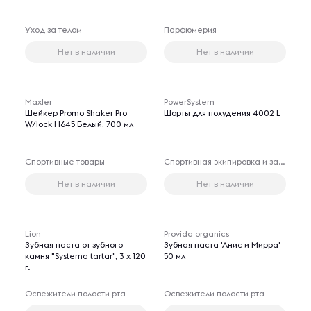
Уход за телом
Парфюмерия
Нет в наличии
Нет в наличии
Maxler
PowerSystem
Шейкер Promo Shaker Pro
Шорты для похудения 4002 L
W/lock H645 Белый, 700 мл
Спортивные товары
Спортивная экипировка и защита
Нет в наличии
Нет в наличии
Lion
Provida organics
Зубная паста от зубного
Зубная паста 'Анис и Мирра'
камня "Systema tartar", 3 х 120
50 мл
г.
Освежители полости рта
Освежители полости рта