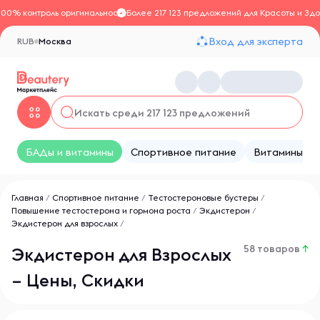
100% контроль оригинальности
Более 217 123 предложений для Красоты и Здо
Вход для эксперта
RUB
Москва
БАДы и витамины
Спортивное питание
Витамины
Главная
/
Спортивное питание
/
Тестостероновые бустеры
/
Повышение тестостерона и гормона роста
/
Экдистерон
/
Экдистерон для взрослых
/
58 товаров
↑
Экдистерон для Взрослых
– Цены, Скидки