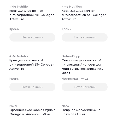
4Me Nutrition
4Me Nutrition
Крем для лица ночной
Крем для лица ночной
антивозрастной 65+ Collagen
антивозрастной 65+ Collagen
Active Pro
Active Pro
Кремы
Кремы
Нет в наличии
Нет в наличии
4Me Nutrition
NaturalSupp
Крем для лица ночной
Сыворотка для лица китай
антивозрастной 65+ Collagen
питательная/ капсулы для
Active Pro
лица 30 шт/ косметика из
китая
Кремы
Косметика и уход
Нет в наличии
Нет в наличии
NOW
NOW
Органическое масло Organic
Эфирное масло жасмина
Orange oil Апельсин, 30 мл
Jasmine Oil 1 oz