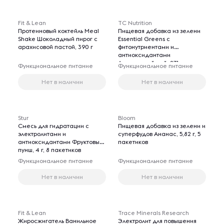
Fit & Lean
TC Nutrition
Протеиновый коктейль Meal
Пищевая добавка из зелени
Shake Шоколадный пирог с
Essential Greens с
арахисовой пастой, 390 г
фитонутриентами и
антиоксидантами
Ананасовый рай, 271 г
Функциональное питание
Функциональное питание
Нет в наличии
Нет в наличии
Stur
Bloom
Смесь для гидратации с
Пищевая добавка из зелени и
электролитами и
суперфудов Ананас, 5,82 г, 5
антиоксидантами Фруктовый
пакетиков
пунш, 4 г, 8 пакетиков
Функциональное питание
Функциональное питание
Нет в наличии
Нет в наличии
Fit & Lean
Trace Minerals Research
Жиросжигатель Ванильное
Электролит для повышения