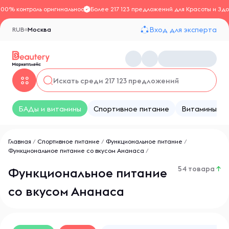
100% контроль оригинальности
Более 217 123 предложений для Красоты и Здо
Вход для эксперта
RUB
Москва
БАДы и витамины
Спортивное питание
Витамины
Главная
/
Спортивное питание
/
Функциональное питание
/
Функциональное питание со вкусом Ананаса
/
54 товара
↑
Функциональное питание
со вкусом Ананаса