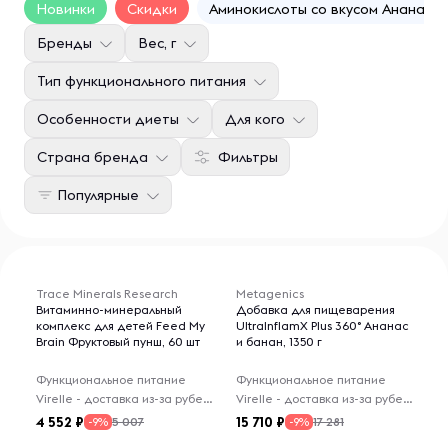
Новинки
Скидки
Аминокислоты со вкусом Ананаса
Бренды
Вес, г
Тип функционального питания
Особенности диеты
Для кого
Страна бренда
Фильтры
Популярные
Trace Minerals Research
Metagenics
Витаминно-минеральный
Добавка для пищеварения
комплекс для детей Feed My
UltralnflamX Plus 360° Ананас
Brain Фруктовый пунш, 60 шт
и банан, 1350 г
Функциональное питание
Функциональное питание
Virelle - доставка из-за рубежа
Virelle - доставка из-за рубежа
4 552
15 710
5 007
17 281
-9%
-9%