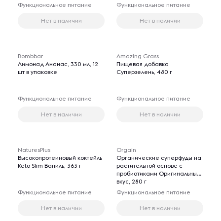
Функциональное питание
Функциональное питание
Нет в наличии
Нет в наличии
Bombbar
Amazing Grass
Лимонад Ананас, 330 мл, 12
Пищевая добавка
шт в упаковке
Суперзелень, 480 г
Функциональное питание
Функциональное питание
Нет в наличии
Нет в наличии
NaturesPlus
Orgain
Высокопротеиновый коктейль
Органические суперфуды на
Keto Slim Ваниль, 363 г
растительной основе с
пробиотиками Оригинальный
вкус, 280 г
Функциональное питание
Функциональное питание
Нет в наличии
Нет в наличии