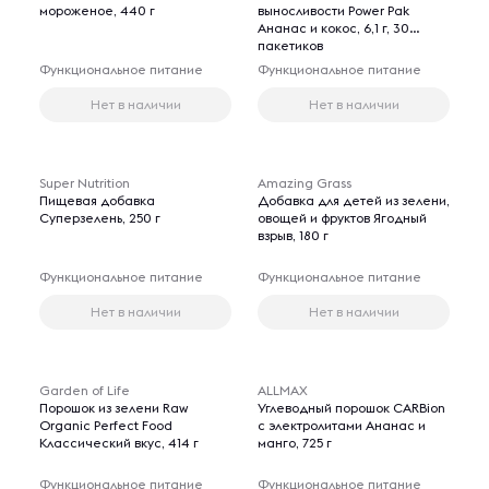
мороженое, 440 г
выносливости Power Pak
Ананас и кокос, 6,1 г, 30
пакетиков
Функциональное питание
Функциональное питание
Нет в наличии
Нет в наличии
Super Nutrition
Amazing Grass
Пищевая добавка
Добавка для детей из зелени,
Суперзелень, 250 г
овощей и фруктов Ягодный
взрыв, 180 г
Функциональное питание
Функциональное питание
Нет в наличии
Нет в наличии
Garden of Life
ALLMAX
Порошок из зелени Raw
Углеводный порошок CARBion
Organic Perfect Food
с электролитами Ананас и
Классический вкус, 414 г
манго, 725 г
Функциональное питание
Функциональное питание