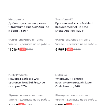
Metagenics
TransformHQ
Добавка для пищеварения
Протеиновый коктейль Meal
UltralnflamX Plus 360° Ананас
Replacement All-in-One
и банан, 630 г
Shake Ананас, 1120 г
Функциональное питание
Функциональное питание
Virelle - доставка из-за рубежа
Virelle - доставка из-за рубежа
11 016
8 989
12 118
9 888
-9%
-9%
Purity Products
NutraBio
Пищевая добавка для
Углеводный напиток
суставов JointGel Ягодное
восстанавливающий Super
ассорти, 255 г
Carb Ананас, 840 г
Функциональное питание
Функциональное питание
Virelle - доставка из-за рубежа
Virelle - доставка из-за рубежа
8 489
6 401