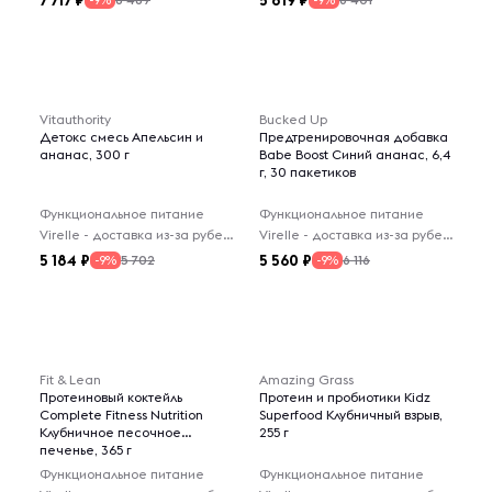
7 717
5 819
-9%
-9%
Vitauthority
Bucked Up
Детокс смесь Апельсин и
Предтренировочная добавка
ананас, 300 г
Babe Boost Синий ананас, 6,4
г, 30 пакетиков
Функциональное питание
Функциональное питание
Virelle - доставка из-за рубежа
Virelle - доставка из-за рубежа
5 184
5 560
5 702
6 116
-9%
-9%
Fit & Lean
Amazing Grass
Протеиновый коктейль
Протеин и пробиотики Kidz
Complete Fitness Nutrition
Superfood Клубничный взрыв,
Клубничное песочное
255 г
печенье, 365 г
Функциональное питание
Функциональное питание