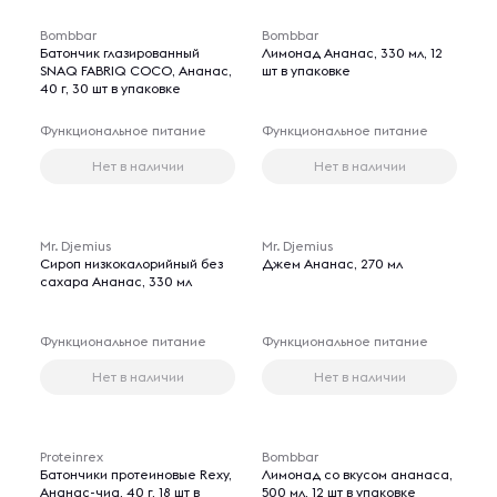
Bombbar
Bombbar
Батончик глазированный
Лимонад Ананас, 330 мл, 12
SNAQ FABRIQ COCO, Ананас,
шт в упаковке
40 г, 30 шт в упаковке
Функциональное питание
Функциональное питание
Нет в наличии
Нет в наличии
Mr. Djemius
Mr. Djemius
Сироп низкокалорийный без
Джем Ананас, 270 мл
сахара Ананас, 330 мл
Функциональное питание
Функциональное питание
Нет в наличии
Нет в наличии
Proteinrex
Bombbar
Батончики протеиновые Rexy,
Лимонад со вкусом ананаса,
Ананас-чиа, 40 г, 18 шт в
500 мл, 12 шт в упаковке