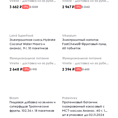
Virelle - доставка из-за рубежа
Virelle - доставка из-за рубежа
3 662
2 947
4 028
3 242
-9%
-9%
Laird Superfood
Vitassium
Электролитная смесь Hydrate
Электролитный напиток
Coconut Water Манго и
FastChews® Фруктовый пунш,
ананас, 9 г, 10 пакетиков
60 таблеток
Функциональное питание
Функциональное питание
Virelle - доставка из-за рубежа
Virelle - доставка из-за рубежа
2 648
2 394
2 913
2 633
-9%
-9%
Bloom
Proteinrex
Пищевая добавка из зелени и
Протеиновый батончик
суперфудов Тропические
глазированный кокосовый с
фрукты, 102,36 г, 18 пакетиков
МСТ-маслом Ананас, 40 г, 15
шт в упаковке до 02.11.2024