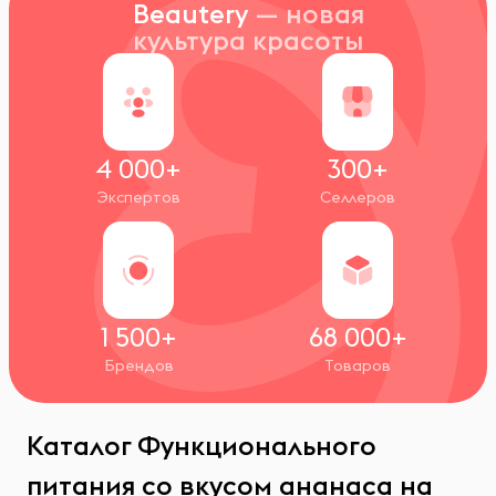
Beautery
— новая
культура красоты
4 000+
300+
Экспертов
Селлеров
1 500+
68 000+
Брендов
Товаров
Каталог Функционального
питания со вкусом ананаса на