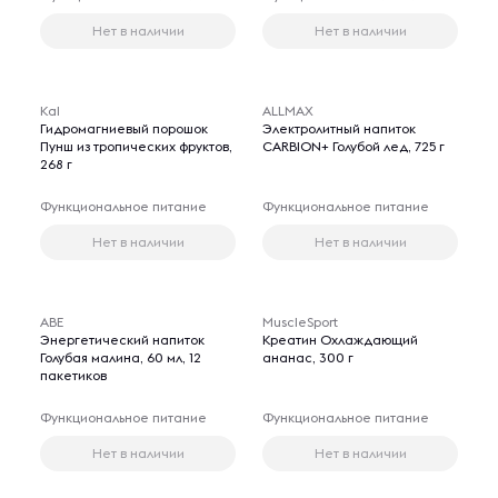
Нет в наличии
Нет в наличии
Kal
ALLMAX
Гидромагниевый порошок
Электролитный напиток
Пунш из тропических фруктов,
CARBION+ Голубой лед, 725 г
268 г
Функциональное питание
Функциональное питание
Нет в наличии
Нет в наличии
ABE
MuscleSport
Энергетический напиток
Креатин Охлаждающий
Голубая малина, 60 мл, 12
ананас, 300 г
пакетиков
Функциональное питание
Функциональное питание
Нет в наличии
Нет в наличии