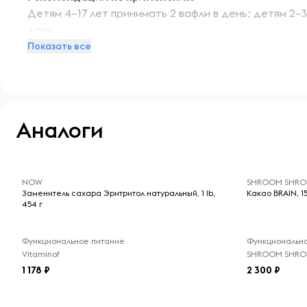
Детям 4–17 лет принимать 2 вафли в день; детям 2–3
день.
Показать все
Предупреждения
Случайная передозировка продуктами, содержащим
причина отравлений со смертельным исходом среди 
Аналоги
недоступном для детей месте. При случайной пере
немедленно обратиться к врачу или в токсикологич
-- : -- : --
-- : -- : --
NOW
SHROOM SHR
Заменитель сахара Эритритол натуральный, 1 lb,
Какао BRAIN, 15
454 г
Функциональное питание
Функциональн
Vitaminof
SHROOM SHR
1 178
2 300