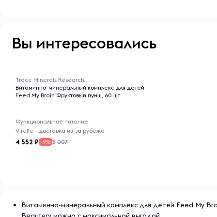
Вы интересовались
-- : -- : --
Trace Minerals Research
Витаминно-минеральный комплекс для детей
Feed My Brain Фруктовый пунш, 60 шт
Функциональное питание
Virelle - доставка из-за рубежа
4 552
5 007
-9%
Витаминно-минеральный комплекс для детей Feed My Brain
Beautery можно с максимальной выгодой.