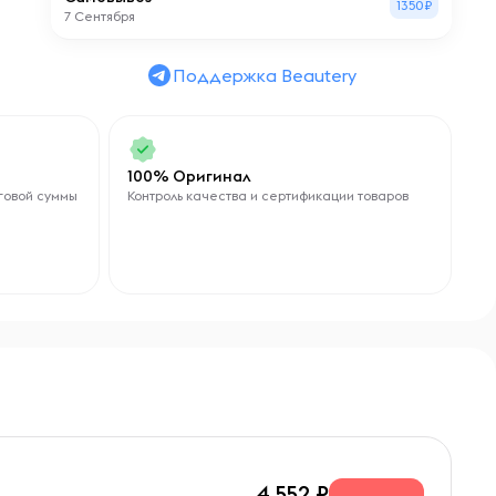
1350₽
7 Сентября
ц
их
Поддержка Beautery
ми
100% Оригинал
говой суммы
Контроль качества и сертификации товаров
ой
4 552