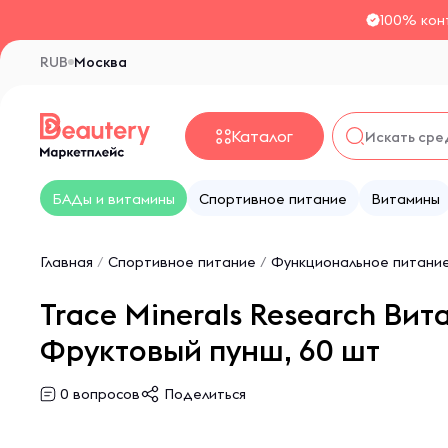
100% кон
RUB
Москва
Каталог
БАДы и витамины
Спортивное питание
Витамины
Главная
/
Спортивное питание
/
Функциональное питани
Trace Minerals Research Ви
Фруктовый пунш, 60 шт
0
вопросов
Поделиться