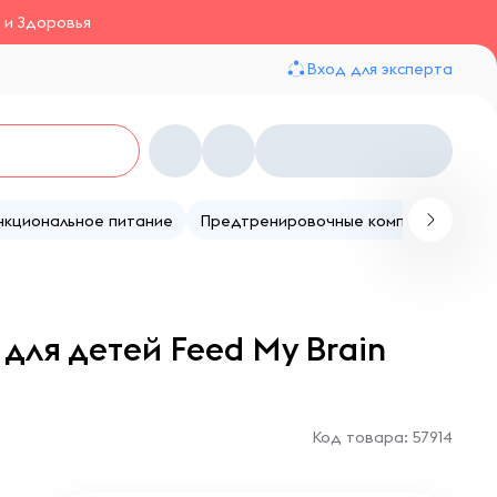
 и Здоровья
Вход для эксперта
нкциональное питание
Предтренировочные комплексы
Те
для детей Feed My Brain
Код товара: 57914