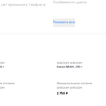
Особенности диеты
 лет принимать 1 вафлю в
Показать все
Противопоказания
Продукт не
предназнач
и железо, — основная
женщин, лю
детей до 6 лет. Хранить в
щитовидной
дозировке следует
приемом пр
еский центр.
указанную 
-- : -- : --
недоступно
OOM
SHROOM SHROOM
индивидуал
0 г
Какао BRAIN, 250 г
Производит
причиненны
хранения п
ое питание
Функциональное питание
OOM
SHROOM SHROOM
2 750