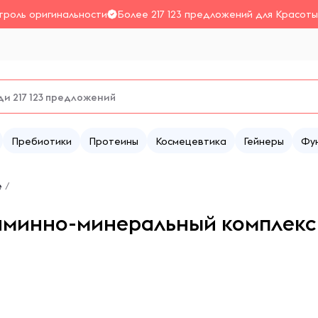
троль оригинальности
Более 217 123 предложений для Красоты
Пребиотики
Протеины
Космецевтика
Гейнеры
Фу
е
/
таминно-минеральный комплекс 