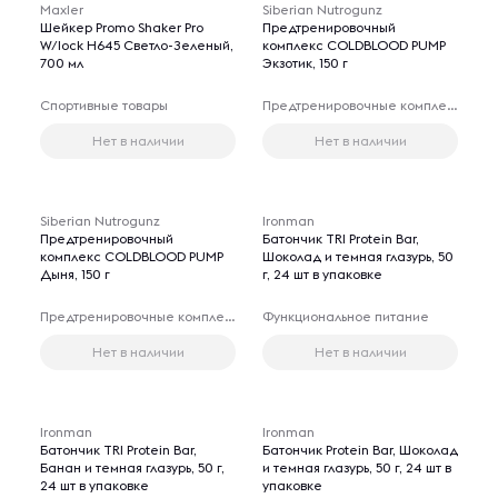
Maxler
Siberian Nutrogunz
Шейкер Promo Shaker Pro
Предтренировочный
W/lock H645 Светло-Зеленый,
комплекс COLDBLOOD PUMP
700 мл
Экзотик, 150 г
Спортивные товары
Предтренировочные комплексы
Нет в наличии
Нет в наличии
Siberian Nutrogunz
Ironman
Предтренировочный
Батончик TRI Protein Bar,
комплекс COLDBLOOD PUMP
Шоколад и темная глазурь, 50
Дыня, 150 г
г, 24 шт в упаковке
Предтренировочные комплексы
Функциональное питание
Нет в наличии
Нет в наличии
Ironman
Ironman
Батончик TRI Protein Bar,
Батончик Protein Bar, Шоколад
Банан и темная глазурь, 50 г,
и темная глазурь, 50 г, 24 шт в
24 шт в упаковке
упаковке