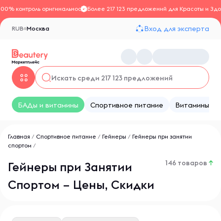
100% контроль оригинальности
Более 217 123 предложений для Красоты и Здо
Вход для эксперта
RUB
Москва
БАДы и витамины
Спортивное питание
Витамины
Главная
/
Спортивное питание
/
Гейнеры
/
Гейнеры при занятии
спортом
/
146 товаров
↑
Гейнеры при Занятии
Спортом – Цены, Скидки