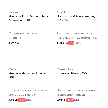
Maxler
Equilibra
Изотоник Max Motion Isotonic
Протеиновый батончик Finger
Апельсин, 1000 г
35%, 45 г
Спортивное питание
Функциональное питание
Vitaminof
PrimeHealth - доставка из-за рубежа
1 933
1 744
1 836
-5%
Geneticlab
Geneticlab
Изотоник Фруктовый пунш,
Изотоник Яблоко, 500 г
500 г
Посттренировочные комплексы
Посттренировочные комплексы
Geneticlab Nutrition
Geneticlab Nutrition
629
629
950
950
-34%
-34%