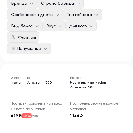
Бренды
Страна бренда
Особенности диеты
Тип гейнера
Вид белка
Вкус
Для кого
Фильтры
Популярные
Geneticlab
Maxler
Изотоник Апельсин, 500 г
Изотоник Max Motion
Апельсин, 500 г
Посттренировочные комплексы
Посттренировочные комплексы
Geneticlab Nutrition
Vitaminof
629
1 144
950
-34%