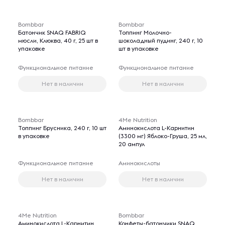
Bombbar
Bombbar
Батончик SNAQ FABRIQ
Топпинг Молочно-
мюсли, Клюква, 40 г, 25 шт в
шоколадный пудинг, 240 г, 10
упаковке
шт в упаковке
Функциональное питание
Функциональное питание
Нет в наличии
Нет в наличии
Bombbar
4Me Nutrition
Топпинг Брусника, 240 г, 10 шт
Аминокислота L-Карнитин
в упаковке
(3300 мг) Яблоко-Груша, 25 мл,
20 ампул
Функциональное питание
Аминокислоты
Нет в наличии
Нет в наличии
4Me Nutrition
Bombbar
Аминокислота L-Карнитин
Конфеты-батончики SNAQ