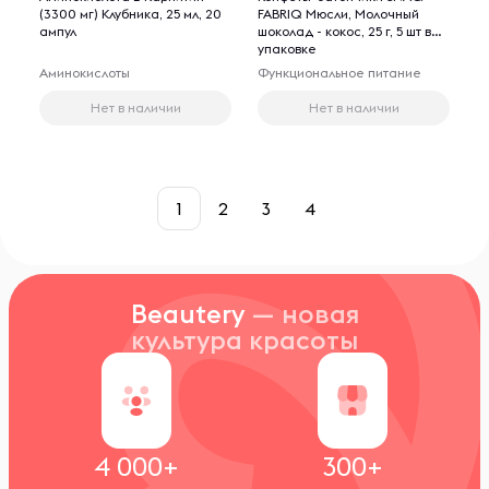
(3300 мг) Клубника, 25 мл, 20
FABRIQ Мюсли, Молочный
ампул
шоколад - кокос, 25 г, 5 шт в
упаковке
Аминокислоты
Функциональное питание
Нет в наличии
Нет в наличии
1
2
3
4
Beautery
— новая
культура красоты
4 000+
300+