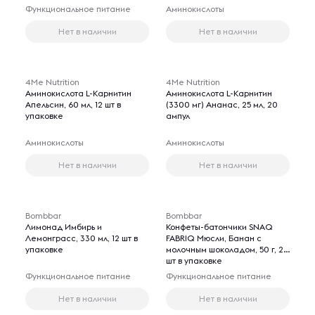
Функциональное питание
Аминокислоты
Нет в наличии
Нет в наличии
4Me Nutrition
4Me Nutrition
Аминокислота L-Карнитин
Аминокислота L-Карнитин
Апельсин, 60 мл, 12 шт в
(3300 мг) Ананас, 25 мл, 20
упаковке
ампул
Аминокислоты
Аминокислоты
Нет в наличии
Нет в наличии
Bombbar
Bombbar
Лимонад Имбирь и
Конфеты-батончики SNAQ
Лемонграсс, 330 мл, 12 шт в
FABRIQ Мюсли, Банан с
упаковке
молочным шоколадом, 50 г, 25
шт в упаковке
Функциональное питание
Функциональное питание
Нет в наличии
Нет в наличии