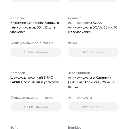
Ironman
Ironman
Батончик 32 Protein, Ваниль и
Аминокислоты BCAA
темная глазурь, 50 г, 12 шт в
Аминокислоты BCAA, 25 мл, 10
упаковке
шт в упаковке
Функциональное питание
BCAA
Нет в наличии
Нет в наличии
Bombbar
4Me Nutrition
Шоколад молочный SNAQ
Аминокислота L-Карнитин
FABRIQ, 55 г, 30 шт в упаковке
(3300 мг) Апельсин, 25 мл, 20
ампул
Функциональное питание
Аминокислоты
Нет в наличии
Нет в наличии
Eafit
Bombbar