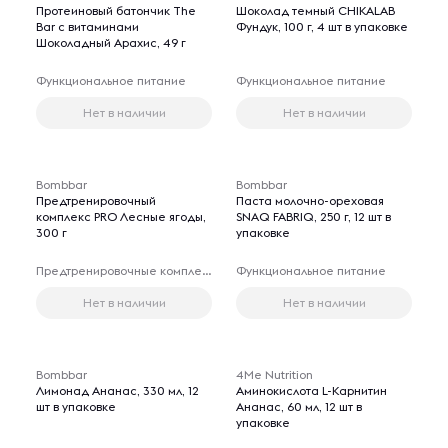
Протеиновый батончик The
Шоколад темный CHIKALAB
Bar с витаминами
Фундук, 100 г, 4 шт в упаковке
Шоколадный Арахис, 49 г
Функциональное питание
Функциональное питание
Нет в наличии
Нет в наличии
Bombbar
Bombbar
Предтренировочный
Паста молочно-ореховая
комплекс PRO Лесные ягоды,
SNAQ FABRIQ, 250 г, 12 шт в
300 г
упаковке
Предтренировочные комплексы
Функциональное питание
Нет в наличии
Нет в наличии
Bombbar
4Me Nutrition
Лимонад Ананас, 330 мл, 12
Аминокислота L-Карнитин
шт в упаковке
Ананас, 60 мл, 12 шт в
упаковке