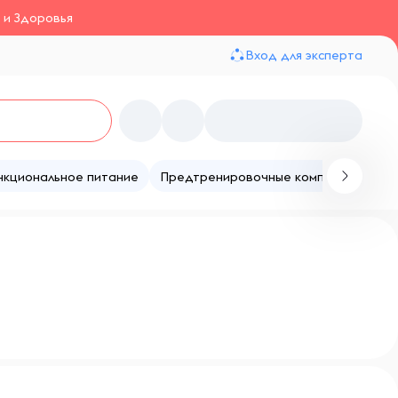
 и Здоровья
Вход для эксперта
нкциональное питание
Предтренировочные комплексы
Те