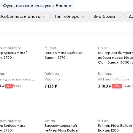
Фукц. питание со вкусом Банана
Особенности диеты
Тип гейнера
Вид белка
Дл
um Nutrition
Mutant
Uplex
р Serious Mass ™
Гейнер Mass Клубника-
Гейнер для быстрог
, 2720 г
банан, 2270 г
набора массы Meg
Qain Банан, 3000 г
еры
Гейнеры
Гейнеры
Virelle - доставка из-за рубежа
Vitaminof
All Heath Nutrition
7
7 133
3 100
9 193
10 40
-9%
-70%
um Nutrition
VPLab
VPLab
р Serious Mass
Высокоуглеводный
Гейнер Mass Builder
, 2720 г
гейнер Mass Builder
Банан, 1200 г