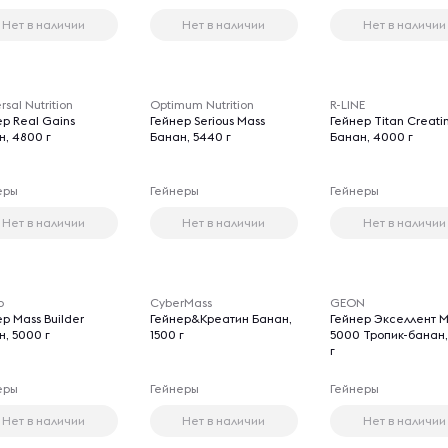
Нет в наличии
Нет в наличии
Нет в наличии
rsal Nutrition
Optimum Nutrition
R-LINE
ер Real Gains
Гейнер Serious Mass
Гейнер Titan Creati
н, 4800 г
Банан, 5440 г
Банан, 4000 г
еры
Гейнеры
Гейнеры
Нет в наличии
Нет в наличии
Нет в наличии
b
CyberMass
GEON
р Mass Builder
Гейнер&Креатин Банан,
Гейнер Экселлент 
н, 5000 г
1500 г
5000 Тропик-банан,
г
еры
Гейнеры
Гейнеры
Нет в наличии
Нет в наличии
Нет в наличии