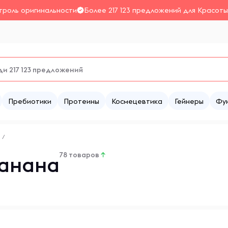
троль оригинальности
Более 217 123 предложений для Красоты
Пребиотики
Протеины
Космецевтика
Гейнеры
Фу
а
/
78 товаров
↑
Банана