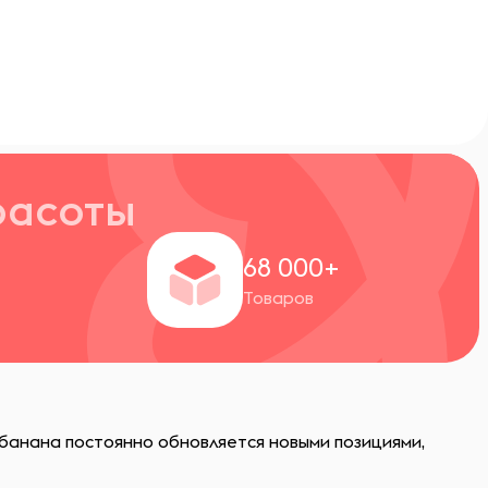
расоты
+
68 000+
Товаров
банана постоянно обновляется новыми позициями,