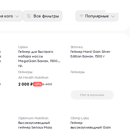
я кого
Все фильтры
Популярные
Uplex
Strimex
о
Гейнер для быстрого
Гейнер Hard Gain Silver
a
набора массы
Edition Банан, 1500 г
р
MegaQain Банан, 1500
гр.
Гейнеры
Гейнеры
All Heath Nutrition
2 000
0
6 400
-69%
Нет в наличии
Optimum Nutrition
Olimp Labs
Высокоуглеводный
Гейнер
гейнер Serious Mass
высокоуглеводный Gain