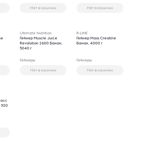
Нет в наличии
Нет в наличии
Ultimate Nutrition
R-LINE
ne
Гейнер Muscle Juice
Гейнер Mass Creatine
Revolution 2600 Банан,
Банан, 4000 г
5040 г
Гейнеры
Гейнеры
Нет в наличии
Нет в наличии
Масс
 920