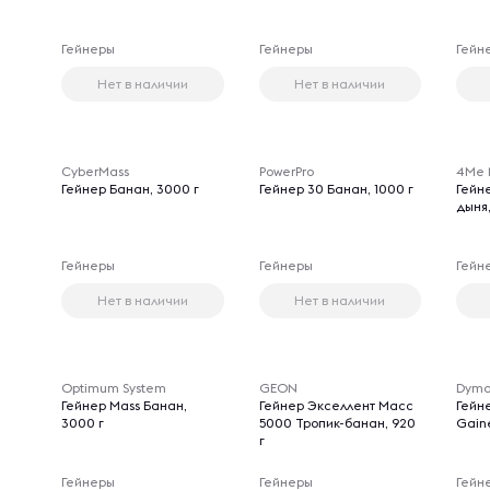
Гейнеры
Гейнеры
Гейн
Нет в наличии
Нет в наличии
CyberMass
PowerPro
4Me N
Гейнер Банан, 3000 г
Гейнер 30 Банан, 1000 г
Гейн
дыня,
Гейнеры
Гейнеры
Гейн
Нет в наличии
Нет в наличии
Optimum System
GEON
Dyma
Гейнер Mass Банан,
Гейнер Экселлент Масс
Гейн
3000 г
5000 Тропик-банан, 920
Gaine
г
Гейнеры
Гейнеры
Гейн