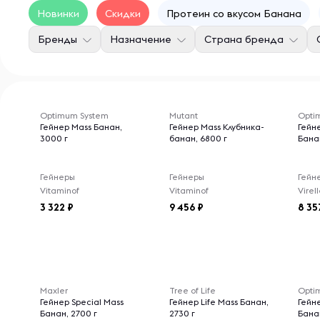
Новинки
Скидки
Протеин со вкусом Банана
Бренды
Назначение
Страна бренда
Optimum System
Mutant
Optim
Гейнер Mass Банан,
Гейнер Mass Клубника-
Гейне
3000 г
банан, 6800 г
Банан
Гейнеры
Гейнеры
Гейн
Vitaminof
Vitaminof
3 322
9 456
8 35
Maxler
Tree of Life
Optim
Гейнер Special Mass
Гейнер Life Mass Банан,
Гейне
Банан, 2700 г
2730 г
Банан