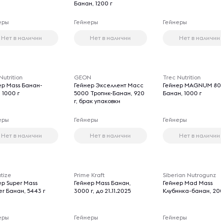
Банан, 1200 г
еры
Гейнеры
Гейнеры
Нет в наличии
Нет в наличии
Нет в наличии
utrition
GEON
Trec Nutrition
ер Mass Банан-
Гейнер Экселлент Масс
Гейнер MAGNUM 8
 1000 г
5000 Тропик-Банан, 920
Банан, 1000 г
г, брак упаковки
еры
Гейнеры
Гейнеры
Нет в наличии
Нет в наличии
Нет в наличии
tize
Prime Kraft
Siberian Nutrogunz
ер Super Mass
Гейнер Mass Банан,
Гейнер Mad Mass
r Банан, 5443 г
3000 г, до 21.11.2025
Клубника-банан, 20
еры
Гейнеры
Гейнеры