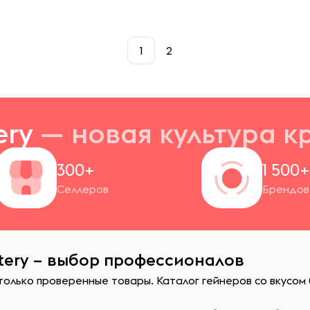
1
2
ery
— новая
культура к
300+
1 500
Селлеров
Брендов
tery – выбор профессионалов
олько проверенные товары. Каталог гейнеров со вкусом 