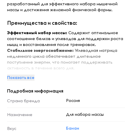
разработанный для эффективного набора мышечной
массы и достижения желаемой физической формы.
Преимущества и свойства:
Эффективный набор массы:
Содержит оптимальное
соотношение белков и углеводов для поддержки роста
мышц и восстановления после тренировок.
Стабильное энергоснабжение:
Углеводная матрица
медленного цикла обеспечивает длительное
поступление энергии, что помогает поддерживать
активность в течение всего дня.
Натуральные ингредиенты:
Используются только
Показать все
натуральные ароматизаторы и подсластитель
сукралоза, что делает продукт вкусным и безопасным
Подробная информация
для здоровья.
Россия
Страна бренда
Особенности:
Для набора массы
Формула гейнера включает в себя концентрат
Назначение
сывороточного белка, который способствует
эффективному восстановлению и росту мышц. Продукт
Банан
Вкус