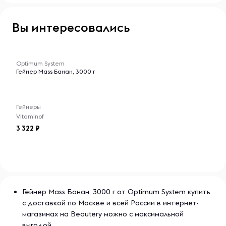
стремящихся к активному и здоровому образу жизни.
Вы интересовались
-- : -- : --
Optimum System
Гейнер Mass Банан, 3000 г
Гейнеры
Vitaminof
3 322
Гейнер Mass Банан, 3000 г от Optimum System купить
с доставкой по Москве и всей России в интернет-
магазинах на Beautery можно с максимальной
выгодой.