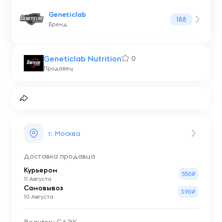
Geneticlab
188
Бренд
Geneticlab Nutrition
0
Продавец
г. Москва
Доставка продавца
Курьером
550₽
11 Августа
Самовывоз
390₽
10 Августа