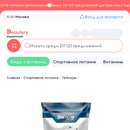
100% контроль оригинальности
Более 217 123 предложений для Красоты и Здо
Вход для эксперта
RUB
Москва
БАДы и витамины
Спортивное питание
Витамины
Главная
/
Спортивное питание
/
Гейнеры
/