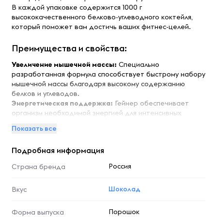
В каждой упаковке содержится 1000 г
высококачественного белково-углеводного коктейля,
который поможет вам достичь ваших фитнес-целей.
Преимущества и свойства:
Увеличение мышечной массы:
Специально
разработанная формула способствует быстрому набору
мышечной массы благодаря высокому содержанию
белков и углеводов.
Энергетическая поддержка:
Гейнер обеспечивает
организм необходимой энергией для интенсивных
тренировок и восстановления после них.
Показать все
Удобство использования:
Легко растворяется в воде
или молоке, что делает его идеальным для быстрого
Подробная информация
перекуса или после тренировки.
Вкусный шоколадный вкус:
Наслаждайтесь приятным
Россия
Страна бренда
шоколадным вкусом, который делает процесс набора
массы более приятным.
Шоколад
Вкус
Поддержка восстановления:
Содержит необходимые
аминокислоты, способствующие восстановлению мышц
после физических нагрузок.
Порошок
Форма выпуска