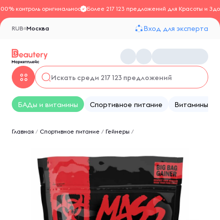
100% контроль оригинальности
Более 217 123 предложений для Красоты и Здо
Вход для эксперта
RUB
Москва
БАДы и витамины
Спортивное питание
Витамины
Главная
/
Спортивное питание
/
Гейнеры
/