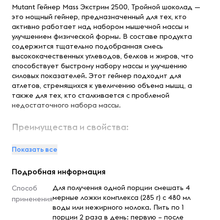
Mutant Гейнер Mass Экстрим 2500, Тройной шоколад —
это мощный гейнер, предназначенный для тех, кто
активно работает над набором мышечной массы и
улучшением физической формы. В составе продукта
содержится тщательно подобранная смесь
высококачественных углеводов, белков и жиров, что
способствует быстрому набору массы и улучшению
силовых показателей. Этот гейнер подходит для
атлетов, стремящихся к увеличению объема мышц, а
также для тех, кто сталкивается с проблемой
недостаточного набора массы.
Преимущества и свойства:
Комплексный белковый состав:
Включает
Показать все
сывороточный концентрат, казеин и другие формы
белка, обеспечивающие длительное снабжение
Подробная информация
организма аминокислотами.
Энергетическая поддержка:
Высококачественные
Для получения одной порции смешать 4
Способ
углеводы обеспечивают быстрый и стабильный источник
мерные ложки комплекса (285 г) с 480 мл
применения
энергии для интенсивных тренировок.
воды или нежирного молока. Пить по 1
Восстановление мышц:
Содержит добавки,
порции 2 раза в день: первую – после