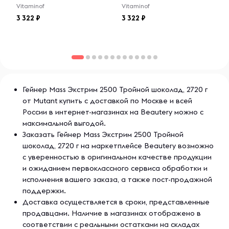
Vitaminof
Vitaminof
О бренде Mutant
3 322
3 322
Mutant — это мощный бренд, предлагающий
высокоэффективные спортивные добавки и питание для
спортсменов и людей, ведущих активный образ жизни.
Mutant специализируется на производстве протеиновых
порошков, гейнеров, аминокислот и других добавок,
которые помогают улучшить результаты тренировок и
поддерживать здоровье. Продукция Mutant отличается
Гейнер Mass Экстрим 2500 Тройной шоколад, 2720 г
передовыми формулами и высокой эффективностью, что
от Mutant купить с доставкой по Москве и всей
делает её популярной среди профессиональных
России в интернет-магазинах на Beautery можно с
атлетов и любителей фитнеса.
максимальной выгодой.
Заказать Гейнер Mass Экстрим 2500 Тройной
шоколад, 2720 г на маркетплейсе Beautery возможно
с уверенностью в оригинальном качестве продукции
и ожиданием первоклассного сервиса обработки и
исполнения вашего заказа, а также пост-продажной
поддержки.
Доставка осуществляется в сроки, представленные
продавцами. Наличие в магазинах отображено в
соответствии с реальными остатками на складах