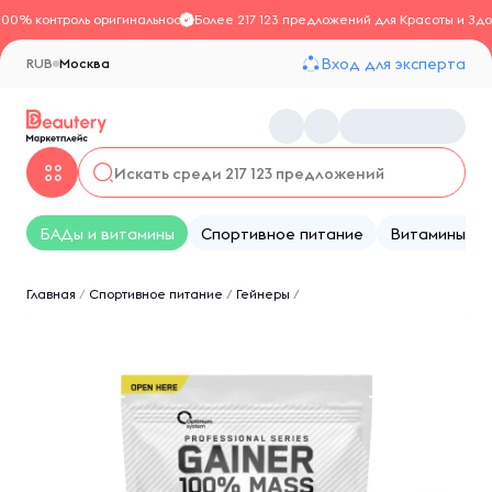
100% контроль оригинальности
Более 217 123 предложений для Красоты и Здо
Вход для эксперта
RUB
Москва
БАДы и витамины
Спортивное питание
Витамины
Главная
/
Спортивное питание
/
Гейнеры
/