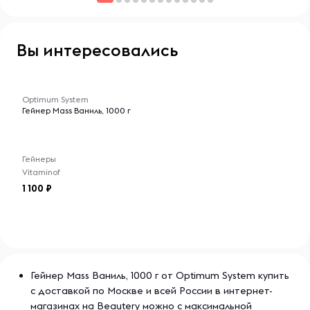
Ассортимент продукции включает в себя витаминные
комплексы, минералы, адаптогены и другие полезные
добавки, что делает их идеальными для людей,
Вы интересовались
стремящихся к активному и здоровому образу жизни.
-- : -- : --
Optimum System
Гейнер Mass Ваниль, 1000 г
Гейнеры
Vitaminof
1 100
Гейнер Mass Ваниль, 1000 г от Optimum System купить
с доставкой по Москве и всей России в интернет-
магазинах на Beautery можно с максимальной