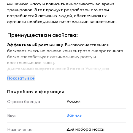
мышечную массу и повысить выносливость во время
тренировок. Этот продукт разработан с учетом
потребностей активных людей, обеспечивая их
организм необходимыми питательными веществами.
Преимущества и свойства:
Эффективный рост мышц:
Высококачественная
белковая смесь на основе концентрата сывороточного
белка способствует оптимальному росту и
восстановлению мышц.
Длительный энергетический поток:
Углеводная
матрица медленного цикла, включающая изомальтулозу,
Показать все
амилопектин, мальтодекстрин и молотые зерна овса,
обеспечивает стабильную энергию на протяжении всей
Подробная информация
тренировки.
Улучшенное усвоение:
Пищеварительный фермент
Россия
Страна бренда
бромелайн способствует лучшему усвоению
питательных веществ, что повышает эффективность
Ваниль
Вкус
продукта.
Особенности:
Для набора массы
Назначение