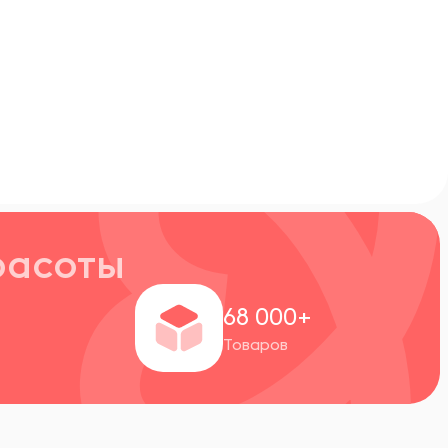
расоты
+
68 000+
Товаров