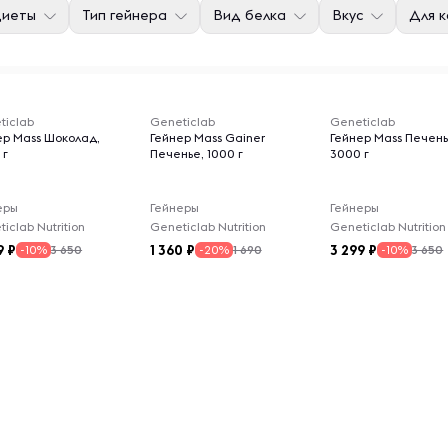
диеты
Тип гейнера
Вид белка
Вкус
Для к
ticlab
Geneticlab
Geneticlab
ер Mass Шоколад,
Гейнер Mass Gainer
Гейнер Mass Печень
 г
Печенье, 1000 г
3000 г
еры
Гейнеры
Гейнеры
iclab Nutrition
Geneticlab Nutrition
Geneticlab Nutrition
9
1 360
3 299
3 650
1 690
3 650
-10%
-20%
-10%