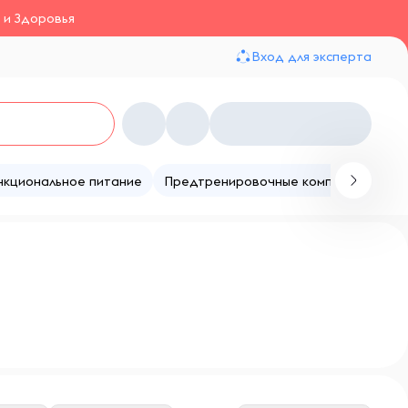
 и Здоровья
Вход для эксперта
нкциональное питание
Предтренировочные комплексы
Те