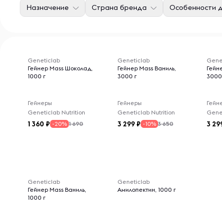
Назначение
Страна бренда
Особенности 
Geneticlab
Geneticlab
Gene
Гейнер Mass Шоколад,
Гейнер Mass Ваниль,
Гейн
1000 г
3000 г
3000
Гейнеры
Гейнеры
Гейн
Geneticlab Nutrition
Geneticlab Nutrition
Genet
1 360
3 299
3 29
1 690
3 650
-20%
-10%
Geneticlab
Geneticlab
Гейнер Mass Ваниль,
Амилопектин, 1000 г
1000 г