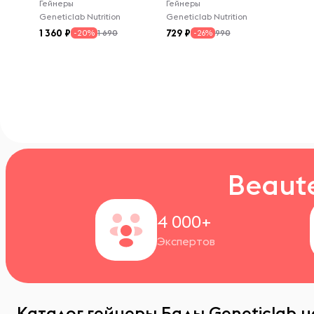
Гейнеры
Гейнеры
Geneticlab Nutrition
Geneticlab Nutrition
1 360
729
1 690
990
-20%
-26%
Beaut
4 000+
Экспертов
Каталог гейнеры Бады Geneticlab н