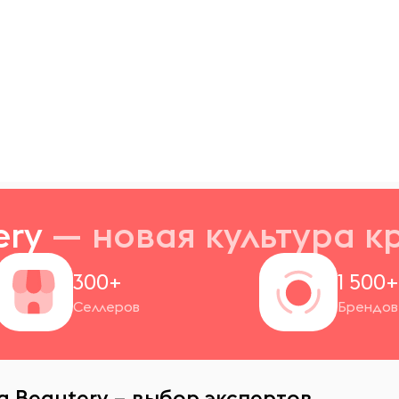
ery
— новая
культура к
300+
1 500
Селлеров
Брендов
а Beautery – выбор экспертов