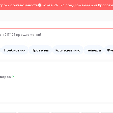
троль оригинальности
Более 217 123 предложений для Красоты
Пребиотики
Протеины
Космецевтика
Гейнеры
Фу
оваров
↑