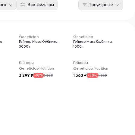
ого
Все фильтры
Популярные
Geneticlab
Geneticlab
е,
Гейнер Mass Клубника,
Гейнер Mass Клубника,
3000 г
1000 г
Гейнеры
Гейнеры
Geneticlab Nutrition
Geneticlab Nutrition
3 299
1 360
3 650
1 690
-10%
-20%