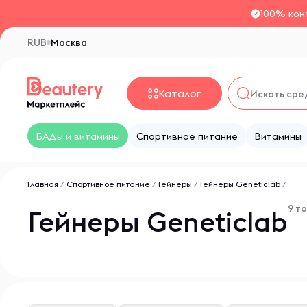
100% кон
RUB
Москва
Каталог
БАДы и витамины
Спортивное питание
Витамины
Главная
/
Спортивное питание
/
Гейнеры
/
Гейнеры Geneticlab
/
9 т
Гейнеры Geneticlab