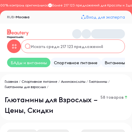
100% контроль оригинальности
Более 217 123 предложений для Красоты и Здо
Вход для эксперта
RUB
Москва
БАДы и витамины
Спортивное питание
Витамины
Главная
/
Спортивное питание
/
Аминокислоты
/
Глютамины
/
Глютамины для взрослых
/
58 товаров
↑
Глютамины для Взрослых –
Цены, Скидки