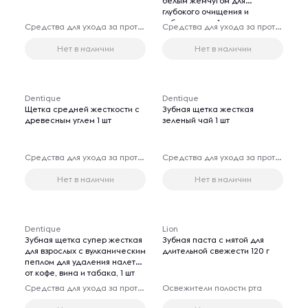
белым жемчугом для
глубокого очищения и
отбеливания, 1 шт
Средства для ухода за протезами
Средства для ухода за протезами
Нет в наличии
Нет в наличии
Dentique
Dentique
Щетка средней жесткости с
Зубная щетка жесткая
древесным углем 1 шт
зеленый чай 1 шт
Средства для ухода за протезами
Средства для ухода за протезами
Нет в наличии
Нет в наличии
Dentique
Lion
Зубная щетка супер жесткая
Зубная паста с мятой для
для взрослых с вулканическим
длительной свежести 120 г
пеплом для удаления налета
от кофе, вина и табака, 1 шт
Средства для ухода за протезами
Освежители полости рта