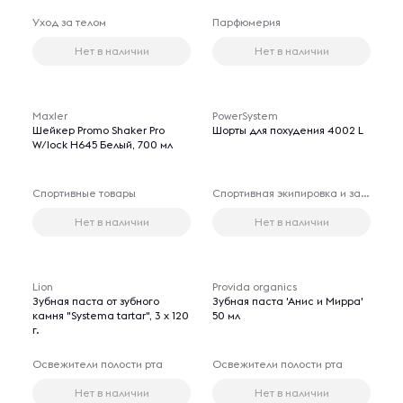
Уход за телом
Парфюмерия
Нет в наличии
Нет в наличии
Maxler
PowerSystem
Шейкер Promo Shaker Pro
Шорты для похудения 4002 L
W/lock H645 Белый, 700 мл
Спортивные товары
Спортивная экипировка и защита
Нет в наличии
Нет в наличии
Lion
Provida organics
Зубная паста от зубного
Зубная паста 'Анис и Мирра'
камня "Systema tartar", 3 х 120
50 мл
г.
Освежители полости рта
Освежители полости рта
Нет в наличии
Нет в наличии