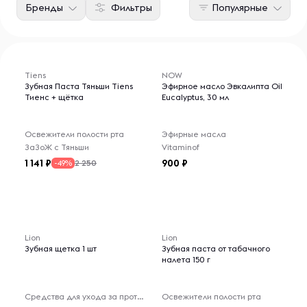
Бренды
Фильтры
Популярные
Tiens
NOW
Зубная Паста Тяньши Tiens
Эфирное масло Эвкалипта Oil
Тиенс + щётка
Eucalyptus, 30 мл
Освежители полости рта
Эфирные масла
ЗаЗоЖ с Тяньши
Vitaminof
1 141
900
2 250
-49%
Lion
Lion
Зубная щетка 1 шт
Зубная паста от табачного
налета 150 г
Средства для ухода за протезами
Освежители полости рта