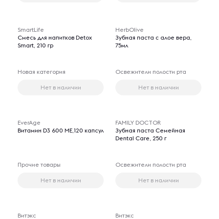
SmartLife
HerbOlive
Смесь для напитков Detox
Зубная паста с алое вера,
Smart, 210 гр
75мл
Новая категория
Освежители полости рта
Нет в наличии
Нет в наличии
EverAge
FAMILY DOCTOR
Витамин D3 600 ME,120 капсул
Зубная паста Семейная
Dental Care, 250 г
Прочие товары
Освежители полости рта
Нет в наличии
Нет в наличии
Витэкс
Витэкс