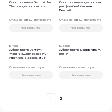
Ополаскиватель Dentavit Pro
Ополаскиватель для полости
Therapy для полости рта
рта Целебный бальзам
Dentavit
Ополаскиватели полости рта
Ополаскиватели полости рта
Нет в наличии
Нет в наличии
Витэкс
Rubella
Зубная паста Dentavit
Зубная паста 'Dental Family',
'Максимальная свежесть и
100 мл
укрепление десен', 160 г
Освежители полости рта
Освежители полости рта
Нет в наличии
Нет в наличии
1
2