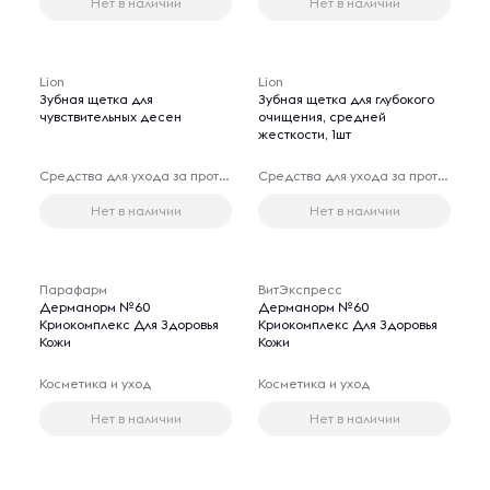
Нет в наличии
Нет в наличии
Lion
Lion
Зубная щетка для
Зубная щетка для глубокого
чувствительных десен
очищения, средней
жесткости, 1шт
Средства для ухода за протезами
Средства для ухода за протезами
Нет в наличии
Нет в наличии
Парафарм
ВитЭкспресс
Дерманорм №60
Дерманорм №60
Криокомплекс Для Здоровья
Криокомплекс Для Здоровья
Кожи
Кожи
Косметика и уход
Косметика и уход
Нет в наличии
Нет в наличии