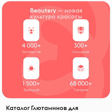
Beautery
— новая
культура красоты
4 000+
300+
Экспертов
Селлеров
1 500+
68 000+
Брендов
Товаров
Каталог Глютаминов для