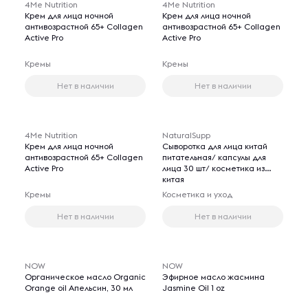
4Me Nutrition
4Me Nutrition
Крем для лица ночной
Крем для лица ночной
антивозрастной 65+ Collagen
антивозрастной 65+ Collagen
Active Pro
Active Pro
Кремы
Кремы
Нет в наличии
Нет в наличии
4Me Nutrition
NaturalSupp
Крем для лица ночной
Сыворотка для лица китай
антивозрастной 65+ Collagen
питательная/ капсулы для
Active Pro
лица 30 шт/ косметика из
китая
Кремы
Косметика и уход
Нет в наличии
Нет в наличии
NOW
NOW
Органическое масло Organic
Эфирное масло жасмина
Orange oil Апельсин, 30 мл
Jasmine Oil 1 oz