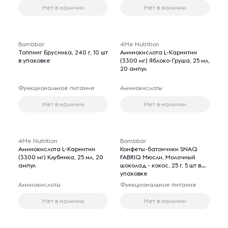
Нет в наличии
Нет в наличии
Bombbar
4Me Nutrition
Топпинг Брусника, 240 г, 10 шт
Аминокислота L-Карнитин
в упаковке
(3300 мг) Яблоко-Груша, 25 мл,
20 ампул
Функциональное питание
Аминокислоты
Нет в наличии
Нет в наличии
4Me Nutrition
Bombbar
Аминокислота L-Карнитин
Конфеты-батончики SNAQ
(3300 мг) Клубника, 25 мл, 20
FABRIQ Мюсли, Молочный
ампул
шоколад - кокос, 25 г, 5 шт в
упаковке
Аминокислоты
Функциональное питание
Нет в наличии
Нет в наличии