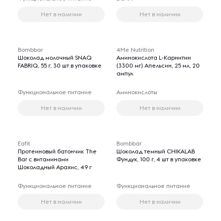
Нет в наличии
Нет в наличии
Bombbar
4Me Nutrition
Шоколад молочный SNAQ
Аминокислота L-Карнитин
FABRIQ, 55 г, 30 шт в упаковке
(3300 мг) Апельсин, 25 мл, 20
ампул
Функциональное питание
Аминокислоты
Нет в наличии
Нет в наличии
Eafit
Bombbar
Протеиновый батончик The
Шоколад темный CHIKALAB
Bar с витаминами
Фундук, 100 г, 4 шт в упаковке
Шоколадный Арахис, 49 г
Функциональное питание
Функциональное питание
Нет в наличии
Нет в наличии