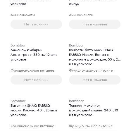
упаковке
ампул
Аминокислоты
Аминокислоты
Нет в наличии
Нет в наличии
Bombbar
Bombbar
Лимонад Имбирь и
Конфеты-батончики SNAQ
Лемонграсс, 330 мл, 12 шт в
FABRIQ Мюсли, Банан с
упаковке
молочным шоколадом, 50 г, 25
шт в упаковке
Функциональное питание
Функциональное питание
Нет в наличии
Нет в наличии
Bombbar
Bombbar
Батончик SNAQ FABRIQ
Топпинг Молочно-
мюсли, Клюква, 40 г, 25 шт в
шоколадный пудинг, 240 г, 10
упаковке
шт в упаковке
Функциональное питание
Функциональное питание