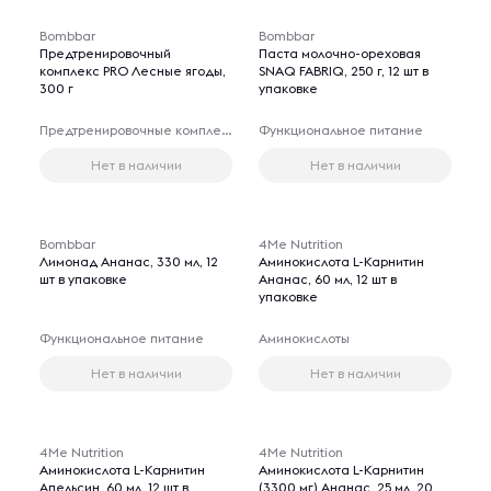
Bombbar
Bombbar
Предтренировочный
Паста молочно-ореховая
комплекс PRO Лесные ягоды,
SNAQ FABRIQ, 250 г, 12 шт в
300 г
упаковке
Предтренировочные комплексы
Функциональное питание
Нет в наличии
Нет в наличии
Bombbar
4Me Nutrition
Лимонад Ананас, 330 мл, 12
Аминокислота L-Карнитин
шт в упаковке
Ананас, 60 мл, 12 шт в
упаковке
Функциональное питание
Аминокислоты
Нет в наличии
Нет в наличии
4Me Nutrition
4Me Nutrition
Аминокислота L-Карнитин
Аминокислота L-Карнитин
Апельсин, 60 мл, 12 шт в
(3300 мг) Ананас, 25 мл, 20