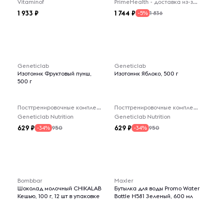
Vitaminof
PrimeHealth - доставка из-за рубежа
1 933
1 744
1 836
-5%
Geneticlab
Geneticlab
Изотоник Фруктовый пунш,
Изотоник Яблоко, 500 г
500 г
Посттренировочные комплексы
Посттренировочные комплексы
Geneticlab Nutrition
Geneticlab Nutrition
629
629
950
950
-34%
-34%
Bombbar
Maxler
Шоколад молочный CHIKALAB
Бутылка для воды Promo Water
Кешью, 100 г, 12 шт в упаковке
Bottle H581 Зеленый, 600 мл