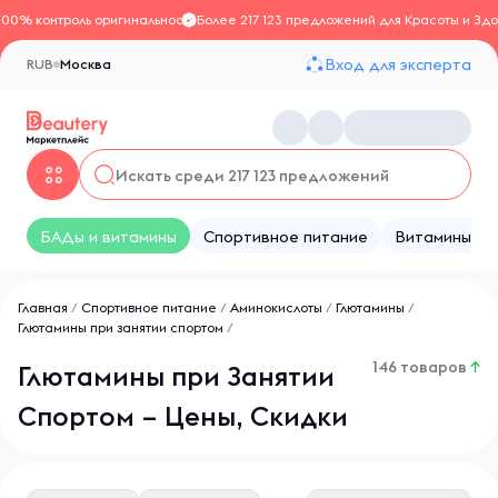
100% контроль оригинальности
Более 217 123 предложений для Красоты и Здо
Вход для эксперта
RUB
Москва
БАДы и витамины
Спортивное питание
Витамины
Главная
/
Спортивное питание
/
Аминокислоты
/
Глютамины
/
Глютамины при занятии спортом
/
146 товаров
↑
Глютамины при Занятии
Спортом – Цены, Скидки