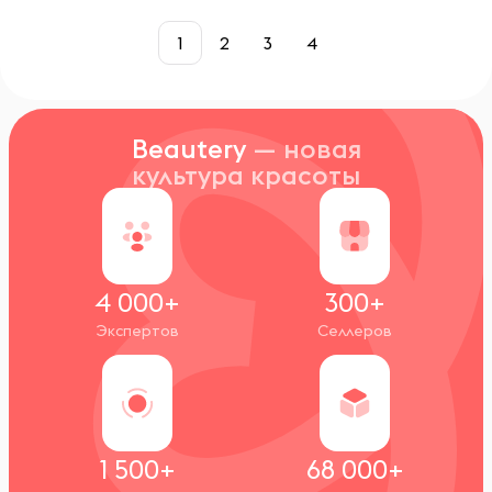
1
2
3
4
Beautery
— новая
культура красоты
4 000+
300+
Экспертов
Селлеров
1 500+
68 000+