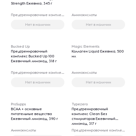
Strength Ежевика, 345 г
Предтренировочные комплексы
Аминокислоты
Нет в наличии
Нет в наличии
Bucked Up
Magic Elements
Предтренировочный
Коллаген Liquid Ежевика, 500
комплекс Bucked Up 100
мл
Ежевичный лимонад, 318 г
Предтренировочные комплексы
Аминокислоты
Нет в наличии
Нет в наличии
ProSupps
Typezero
BCAA + основные
Предтренировочный
питательные вещества
комплекс Clean Без
Ежевичный лимонад, 390 г
стимуляторов Ежевичный
лимонад, 317 г
Аминокислоты
Предтренировочные комплексы