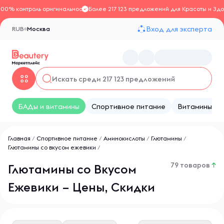
100% контроль оригинальности
Более 217 123 предложений для Красоты и Здо
Вход для эксперта
RUB
Москва
БАДы и витамины
Спортивное питание
Витамины
Главная
/
Спортивное питание
/
Аминокислоты
/
Глютамины
/
Глютамины со вкусом ежевики
/
79 товаров
↑
Глютамины со Вкусом
Ежевики – Цены, Скидки