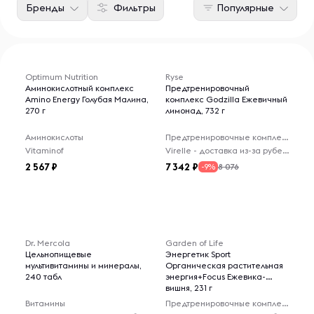
Бренды
Фильтры
Популярные
Optimum Nutrition
Ryse
Аминокислотный комплекс
Предтренировочный
Amino Energy Голубая Малина,
комплекс Godzilla Ежевичный
270 г
лимонад, 732 г
Аминокислоты
Предтренировочные комплексы
Vitaminof
Virelle - доставка из-за рубежа
2 567
7 342
8 076
-9%
Dr. Mercola
Garden of Life
Цельнопищевые
Энергетик Sport
мультивитамины и минералы,
Органическая растительная
240 табл
энергия+Focus Ежевика-
вишня, 231 г
Витамины
Предтренировочные комплексы