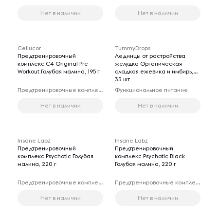
Нет в наличии
Нет в наличии
Cellucor
TummyDrops
Предтренировочный
Лединцы от растройства
комплекс C4 Original Pre-
желудка Органическая
Workout Голубая малина, 195 г
сладкая ежевика и имбирь,
33 шт
Предтренировочные комплексы
Функциональное питание
Нет в наличии
Нет в наличии
Insane Labz
Insane Labz
Предтренировочный
Предтренировочный
комплекс Psychotic Голубая
комплекс Psychotic Black
малина, 220 г
Голубая малина, 220 г
Предтренировочные комплексы
Предтренировочные комплексы
Нет в наличии
Нет в наличии