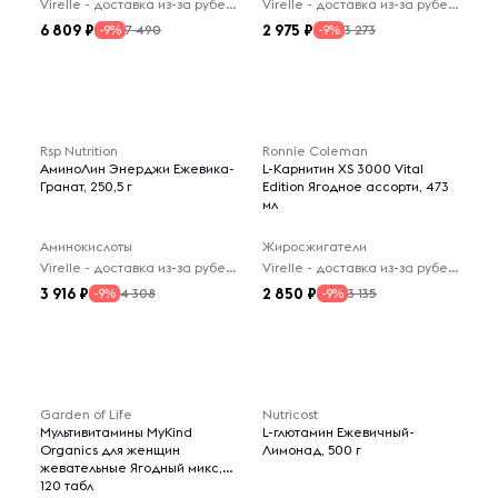
Virelle - доставка из-за рубежа
Virelle - доставка из-за рубежа
6 809
2 975
7 490
3 273
-9%
-9%
Rsp Nutrition
Ronnie Coleman
АминоЛин Энерджи Ежевика-
L-Карнитин XS 3000 Vital
Гранат, 250,5 г
Edition Ягодное ассорти, 473
мл
Аминокислоты
Жиросжигатели
Virelle - доставка из-за рубежа
Virelle - доставка из-за рубежа
3 916
2 850
4 308
3 135
-9%
-9%
Garden of Life
Nutricost
Мультивитамины MyKind
L-глютамин Ежевичный-
Organics для женщин
Лимонад, 500 г
жевательные Ягодный микс,
120 табл