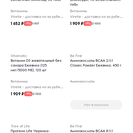
табл
Витамины
Витамины
Virelle - доставка из-за рубежа
Virelle - доставка из-за рубежа
1 652
1 909
1 817
2 100
-9%
-9%
Vitamatic
Be First
Витамин D3 жевательный без
Аминокислоты BCAA 2:1:1
сахара Ежевика (125
Classic Powder Ежевика, 450 г
мкг/5000 МЕ), 120 шт
Витамины
Аминокислоты
Virelle - доставка из-за рубежа
1 909
2 100
-9%
Нет в наличии
Tree of Life
Be First
Протеин Life Черника-
Аминокислоты BCAA 8:1:1