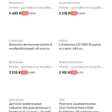
Витамины
Аминокислоты
Virelle - доставка из-за рубежа
Virelle - доставка из-за рубежа
3 485
3 276
3 834
3 604
-9%
-9%
Codeage
Isatori
Комплекс витаминов группы B
L-Карнитин LS3 1500 Ягодное
необработанный, 60 капсул
ассорти, 480 мл
Витамины
Жиросжигатели
Virelle - доставка из-за рубежа
Virelle - доставка из-за рубежа
3 535
2 901
3 889
3 191
-9%
-9%
Kids Smart
Olly
Детские жевательные
Мужские мультивитамины
таблетки Железо+витамин C
OLLY Perfect Men's Multi
Ежевичный лимонад, 30 табл
Блэкберри, 90 жевательных