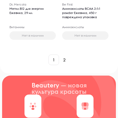
Dr. Mercola
Be First
Метил B12 для энергии
Аминокислоты BCAA 2:1:1
Ежевика, 29 мл
powder Ежевика, 450 г
повреждена упаковка
Витамины
Аминокислоты
Нет в наличии
Нет в наличии
1
2
Beautery
— новая
культура красоты