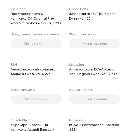
Cellucor
Cobra Labs
Предтренировочный
Жиросжигатель The Ripper
комплекс C4 Original Pre-
Ежевика, 150 г
Workout Голубая малина, 390 г
Предтренировочные комплексы
Жиросжигатели
Нет в наличии
Нет в наличии
BSN
Scivation
Аминокислотный комплекс
Аминокислоты BCAA Xtend
Amino X Ежевика, 435 г
The Original Ежевика, 1290 г
Аминокислоты
Аминокислоты
Нет в наличии
Нет в наличии
MusclePharm
Nutricost
еПредтренировочный
BCAA + Performance Ежевика,
комплекс Assault Energy +
423 г