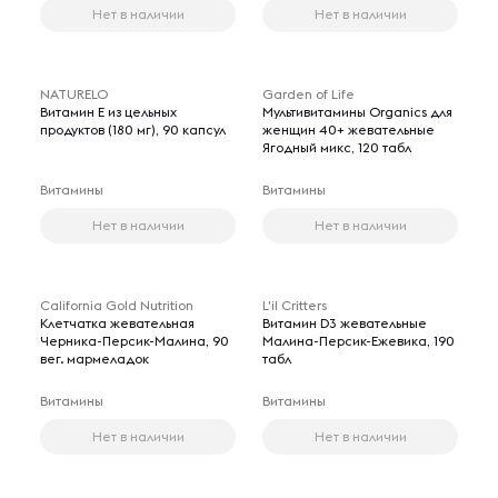
Нет в наличии
Нет в наличии
NATURELO
Garden of Life
Витамин E из цельных
Мультивитамины Organics для
продуктов (180 мг), 90 капсул
женщин 40+ жевательные
Ягодный микс, 120 табл
Витамины
Витамины
Нет в наличии
Нет в наличии
California Gold Nutrition
L'il Critters
Клетчатка жевательная
Витамин D3 жевательные
Черника-Персик-Малина, 90
Малина-Персик-Ежевика, 190
вег. мармеладок
табл
Витамины
Витамины
Нет в наличии
Нет в наличии