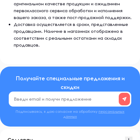
Слегка посыпано органическим порошком риса (не
оригинальном качестве продукции и ожиданием
сахаром).
первоклассного сервиса обработки и исполнения
Предупреждения
вашего заказа, а также пост-продажной поддержки.
Не предназначен для детей младше 12 месяцев.
Доставка осуществляется в сроки, представленные
продавцами. Наличие в магазинах отображено в
Хранение:
Хранить в вертикальном положении при
соответствии с реальными остатками на складах
температуре меньше 77 ºF.
продавцов.
Получайте специальные предложения и
скидки
Подписываясь, я даю согласие на обработку
персональных
данных
Селлерам