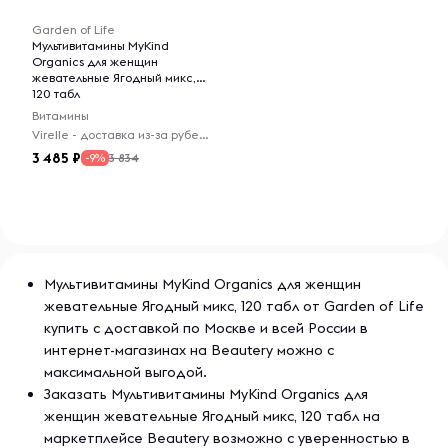
экстракт плодов амлы (Phyllanthus emblica),
органические листья Sesbania grandiflora, органические
Garden of Life
Мультивитамины MyKind
плоды и листья гуавы (Psidium guajava), органические
Organics для женщин
листья базилика священного (Ocimum sanctum),
жевательные Ягодный микс,
органический аннатто (плоды и семена), органический
120 табл
лимон (кожура), органическая свекла (корнеплод),
Витамины
органическая брокколи (стебель и цветки), органическая
Virelle - доставка из-за рубежа
морковь (корнеплод), органический шпинат (листья),
3 485
3 834
-9%
органический томат (плоды), органическая клубника
(ягоды), органическая вишня (ягоды), органическая
ежевика (ягоды), органический зеленый лук (луковица),
органическая малина (ягоды), органическая петрушка
(листья), органическая цветная капуста (цветки и
стебель), органическая красная капуста (листья),
Мультивитамины MyKind Organics для женщин
органическая спаржа (цветки и стебель), органический
жевательные Ягодный микс, 120 табл от Garden of Life
сельдерей (кочерыжка), органический огурец,
органическая кудрявая капуста (листья), органический
купить с доставкой по Москве и всей России в
экстракт цельной клюквы Pacran®.
интернет-магазинах на Beautery можно с
максимальной выгодой.
Заказать Мультивитамины MyKind Organics для
Не содержит наполнителей, искусственных красителей,
женщин жевательные Ягодный микс, 120 табл на
ароматизаторов, подсластителей или консервантов.
маркетплейсе Beautery возможно с уверенностью в