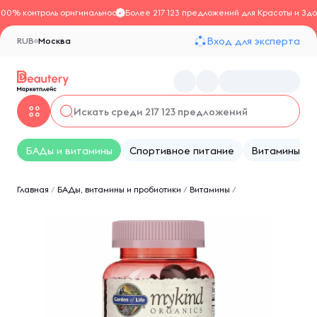
100% контроль оригинальности
Более 217 123 предложений для Красоты и Здо
Вход для эксперта
RUB
Москва
БАДы и витамины
Спортивное питание
Витамины
Главная
/
БАДы, витамины и пробиотики
/
Витамины
/