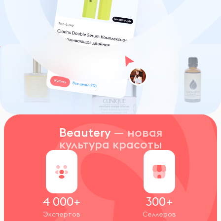
Beautery
— новая
культура красоты
4 000+
300+
Экспертов
Селлеров