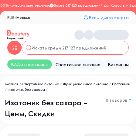
100% контроль оригинальности
Более 217 123 предложений для Красоты и Здо
Вход для эксперта
RUB
Москва
БАДы и витамины
Спортивное питание
Витамины
Главная
/
Спортивное питание
/
Функциональное питание
/
Изотоники
/
Изотоник без сахара
/
0 товаров
↑
Изотоник без сахара –
Цены, Скидки