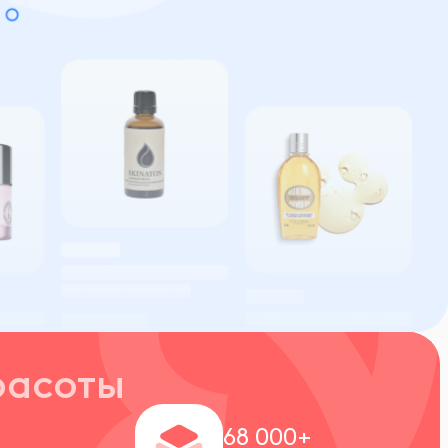
расоты
+
68 000+