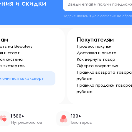
ния и скидки
Подписываясь, я даю согласие на обра
там
Покупателям
ать на Beautery
Процесс покупки
я и старт
Доставка и оплата
ая система
Как вернуть товар
я экспертов
Оферта покупателя
Правила возврата товара 
лючиться как эксперт
рубежа
Правила продажи товаров
рубежа
1 500+
100+
Нутрициологов
Блоггеров