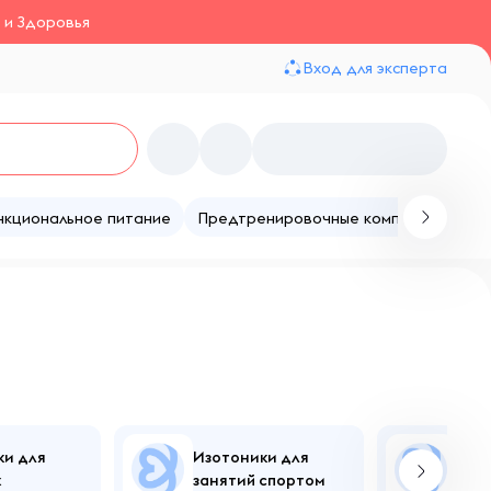
 и Здоровья
Вход для эксперта
нкциональное питание
Предтренировочные комплексы
Те
ки для
Изотоники для
Изо
х
занятий спортом
вос