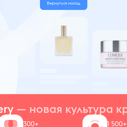
Вернуться назад
ery
— новая
культура к
300+
1 500