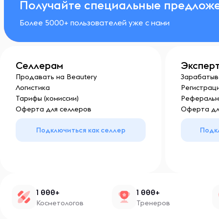
Получайте специальные предложе
Более 5000+ пользователей уже с нами
Селлерам
Экспер
Продавать на Beautery
Зарабатыв
Логистика
Регистраци
Тарифы (комиссии)
Реферальн
Оферта для селлеров
Оферта дл
Подключиться как селлер
Подк
1 000+
1 000+
Косметологов
Тренеров