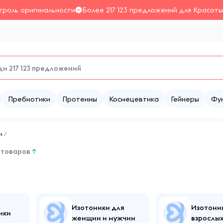
троль оригинальности
Более 217 123 предложений для Красоты
Пребиотики
Протеины
Космецевтика
Гейнеры
Фу
и
/
 товаров
↑
Изотоники для
Изотони
ики
женщин и мужчин
взрослы