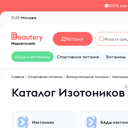
100% кон
RUB
Москва
Каталог
БАДы и витамины
Спортивное питание
Витамины
Главная
/
Спортивное питание
/
Функциональное питание
/
Изотоник
0
Каталог Изотоников
Изотоники
БАДы изотон