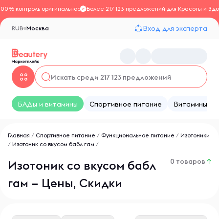
100% контроль оригинальности
Более 217 123 предложений для Красоты и Здо
Вход для эксперта
RUB
Москва
БАДы и витамины
Спортивное питание
Витамины
Главная
/
Спортивное питание
/
Функциональное питание
/
Изотоники
/
Изотоник со вкусом бабл гам
/
0 товаров
↑
Изотоник со вкусом бабл
гам – Цены, Скидки