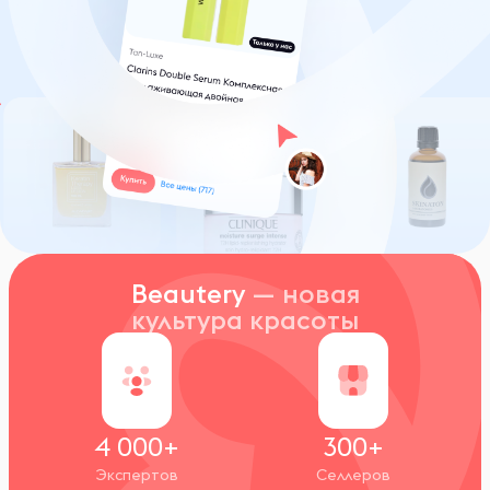
Beautery
— новая
культура красоты
4 000+
300+
Экспертов
Селлеров