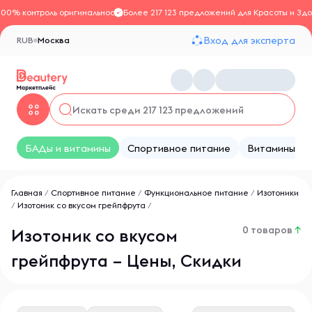
100% контроль оригинальности
Более 217 123 предложений для Красоты и Здо
Вход для эксперта
RUB
Москва
БАДы и витамины
Спортивное питание
Витамины
Главная
/
Спортивное питание
/
Функциональное питание
/
Изотоники
/
Изотоник со вкусом грейпфрута
/
0 товаров
↑
Изотоник со вкусом
грейпфрута – Цены, Скидки