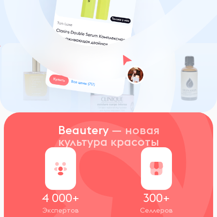
Beautery
— новая
культура красоты
4 000+
300+
Экспертов
Селлеров