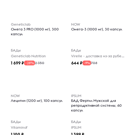
Geneticlab
NOW
Омега 3 PRO (1000 мг), 300
Омега-3 (1000 мг), 30 капсул
капсул
БАДы
БАДы
Geneticlab Nutrition
Virelle - доставка из-за рубежа
1 699
644
2 350
708
-28%
-9%
NOW
IPSUM
Лецитин (1200 мг), 100 капсул
БАД Фертил Мужской для
репродуктивной системы, 60
капсул
БАДы
БАДы
Vitaminof
IPSUM
1 100
1 399