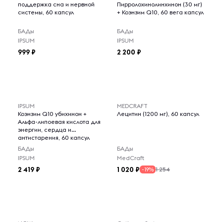
поддержка сна и нервной
Пирролохинолинхинон (30 мг)
системы, 60 капсул
+ Коэнзим Q10, 60 вега капсул
БАДы
БАДы
IPSUM
IPSUM
999
2 200
IPSUM
MEDCRAFT
Коэнзим Q10 убихинон +
Лецитин (1200 мг), 60 капсул
Альфа-липоевая кислота для
энергии, сердца и
антистарения, 60 капсул
БАДы
БАДы
IPSUM
MedCraft
2 419
1 020
1 254
-19%