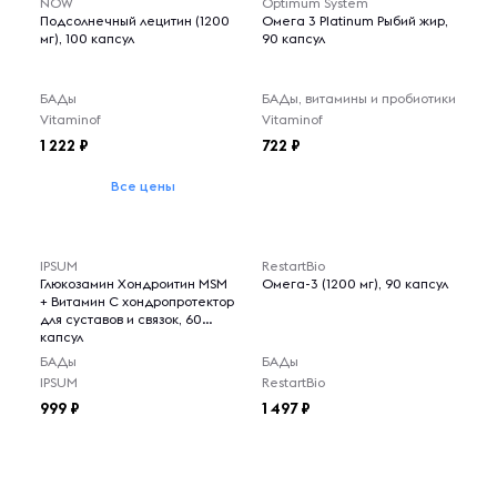
NOW
Optimum System
Подсолнечный лецитин (1200
Омега 3 Platinum Рыбий жир,
мг), 100 капсул
90 капсул
БАДы
БАДы, витамины и пробиотики
Vitaminof
Vitaminof
1 222
722
Все цены
IPSUM
RestartBio
Глюкозамин Хондроитин MSM
Омега-3 (1200 мг), 90 капсул
+ Витамин C хондропротектор
для суставов и связок, 60
капсул
БАДы
БАДы
IPSUM
RestartBio
999
1 497