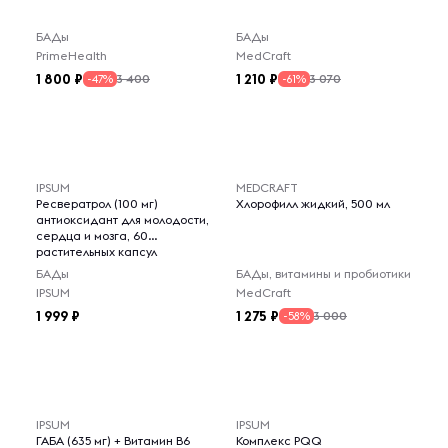
БАДы
БАДы
PrimeHealth
MedCraft
1 800
1 210
3 400
3 070
-47%
-61%
IPSUM
MEDCRAFT
Ресвератрол (100 мг)
Хлорофилл жидкий, 500 мл
антиоксидант для молодости,
сердца и мозга, 60
растительных капсул
БАДы
БАДы, витамины и пробиотики
IPSUM
MedCraft
1 999
1 275
3 000
-58%
IPSUM
IPSUM
ГАБА (635 мг) + Витамин B6
Комплекс PQQ