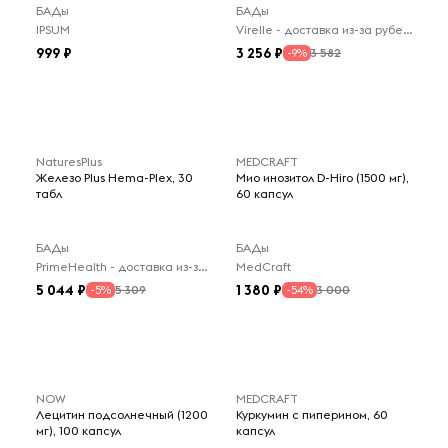
БАДы
БАДы
IPSUM
Virelle - доставка из-за рубежа
999
3 256
3 582
-9%
NaturesPlus
MEDCRAFT
Железо Plus Hema-Plex, 30
Мио инозитол D-Hiro (1500 мг),
табл
60 капсул
БАДы
БАДы
PrimeHealth - доставка из-за рубежа
MedCraft
5 044
1 380
5 309
3 000
-5%
-54%
NOW
MEDCRAFT
Лецитин подсолнечный (1200
Куркумин с пиперином, 60
мг), 100 капсул
капсул