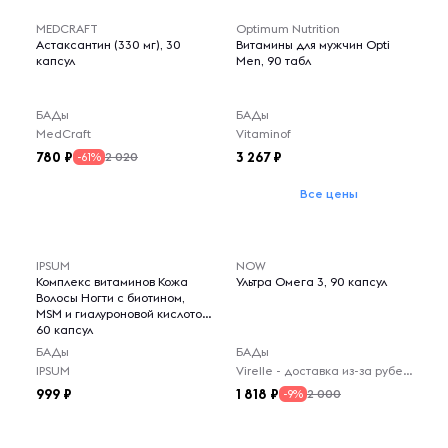
MEDCRAFT
Optimum Nutrition
Астаксантин (330 мг), 30
Витамины для мужчин Opti
капсул
Men, 90 табл
БАДы
БАДы
MedCraft
Vitaminof
780
3 267
2 020
-61%
Все цены
IPSUM
NOW
Комплекс витаминов Кожа
Ультра Омега 3, 90 капсул
Волосы Ногти с биотином,
MSM и гиалуроновой кислотой,
60 капсул
БАДы
БАДы
IPSUM
Virelle - доставка из-за рубежа
999
1 818
2 000
-9%