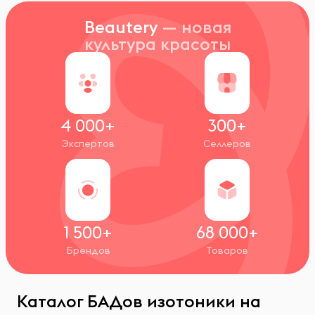
Beautery
— новая
культура красоты
4 000+
300+
Экспертов
Селлеров
1 500+
68 000+
Брендов
Товаров
Каталог БАДов изотоники на