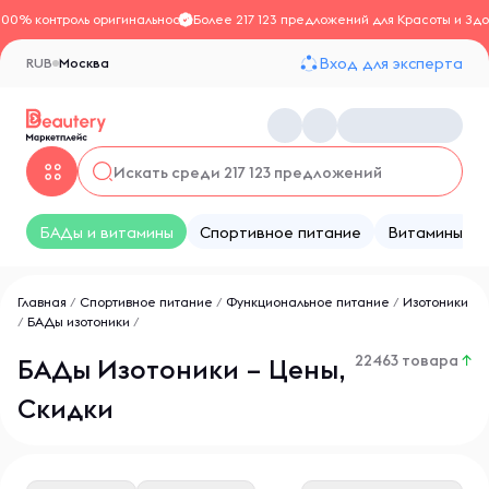
100% контроль оригинальности
Более 217 123 предложений для Красоты и Здо
Вход для эксперта
RUB
Москва
БАДы и витамины
Спортивное питание
Витамины
Главная
/
Спортивное питание
/
Функциональное питание
/
Изотоники
/
БАДы изотоники
/
22463 товара
↑
БАДы Изотоники – Цены,
Скидки