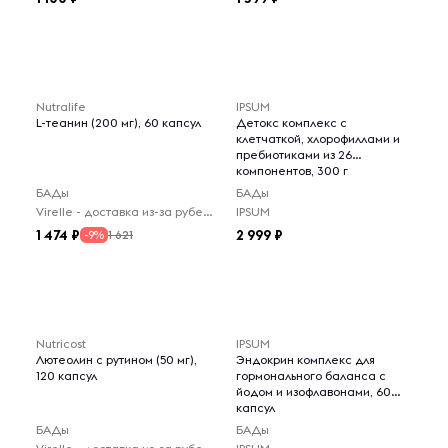
Nutralife
IPSUM
L-теанин (200 мг), 60 капсул
Детокс комплекс с
клетчаткой, хлорофиллами и
пребиотиками из 26
компонентов, 300 г
БАДы
БАДы
Virelle - доставка из-за рубежа
IPSUM
1 474
2 999
1 621
-9%
Nutricost
IPSUM
Лютеолин с рутином (50 мг),
Эндокрин комплекс для
120 капсул
гормонального баланса с
йодом и изофлавонами, 60
капсул
БАДы
БАДы