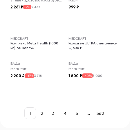
Virelle - доставка из-за рубежа
IPSUM
2 261
999
2 487
-9%
MEDCRAFT
MEDCRAFT
Комплекс Meta Health (1000
Коллаген ULTRA с витамином
мг), 90 капсул
C, 500 г
БАДы
БАДы
MedCraft
MedCraft
2 200
1 800
3 718
3 000
-41%
-40%
1
2
3
4
5
...
562