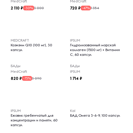
MedCraft
MedCraft
2 110
720
3 000
1 354
-30%
-47%
MEDCRAFT
IPSUM
Коэнзим Q10 (100 мг), 30
Гидролизованный морской
капсул
коллаген (1500 мг) + Витамин
C, 60 капсул
БАДы
БАДы
MedCraft
IPSUM
820
1 714
3 090
-73%
IPSUM
Kal
Ежовик гребенчатый для
БАД Омега 3-6-9, 100 капсул
концентрации и памяти, 60
капсул