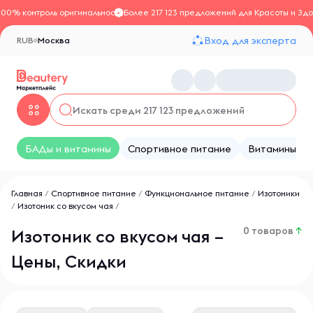
100% контроль оригинальности
Более 217 123 предложений для Красоты и Здо
Вход для эксперта
RUB
Москва
БАДы и витамины
Спортивное питание
Витамины
Главная
/
Спортивное питание
/
Функциональное питание
/
Изотоники
/
Изотоник со вкусом чая
/
0 товаров
↑
Изотоник со вкусом чая –
Цены, Скидки