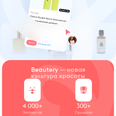
Beautery
— новая
культура красоты
4 000+
300+
Экспертов
Селлеров