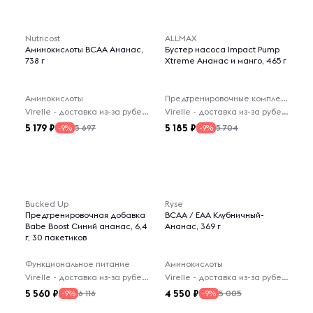
Nutricost
ALLMAX
Аминокислоты BCAA Ананас,
Бустер насоса Impact Pump
738 г
Xtreme Ананас и манго, 465 г
Аминокислоты
Предтренировочные комплексы
Virelle - доставка из-за рубежа
Virelle - доставка из-за рубежа
5 179
5 185
5 697
5 704
-9%
-9%
Bucked Up
Ryse
Предтренировочная добавка
BCAA / EAA Клубничный-
Babe Boost Синий ананас, 6,4
Ананас, 369 г
г, 30 пакетиков
Функциональное питание
Аминокислоты
Virelle - доставка из-за рубежа
Virelle - доставка из-за рубежа
5 560
4 550
6 116
5 005
-9%
-9%