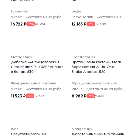
Протеины
БАДы
Virelle - доставка из-за рубежа
PrimeHealth - доставка из-за рубежа
16 722
12 165
18 394
12 805
-9%
-5%
Metagenics
TransformHQ
Добавка для пищеварения
Протеиновый коктейль Meal
UltralnflamX Plus 360° Ананас
Replacement All-in-One
и банан, 630 г
Shake Ананас, 1120 г
Функциональное питание
Функциональное питание
Virelle - доставка из-за рубежа
Virelle - доставка из-за рубежа
11 523
8 989
12 675
9 888
-9%
-9%
Ryse
NaturesPlus
Предтренировочный
Жевательные мультивитамины