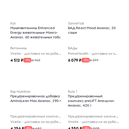
Kal
SameFast
Мультивитамины Enhanced
БАД React Mood Ананас, 20
Energy жевательные Манго-
саше
Ананас, 60 жевательных табл
Витамины
БАДы
Virelle - доставка из-за рубежа
PrimeHealth - доставка из-за рубежа
4 512
6 079
4 963
6 399
-9%
-5%
Rsp Nutrition
Rule 1
Предтренировочная добавка
Предтренировочный
AminoLean Max Ананас, 290 г
комплекс preLIFT Апельсин-
Ананас, 420 г
Предтренировочные комплексы
Предтренировочные комплексы
Virelle - доставка из-за рубежа
Virelle - доставка из-за рубежа
4 256
4 550
4 682
5 005
-9%
-9%