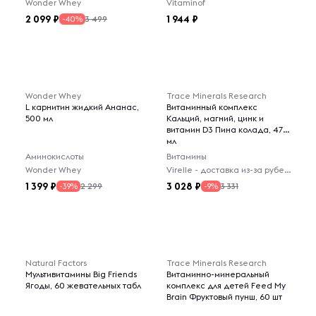
Wonder Whey
Vitaminof
2 099
1 944
3 499
-40%
Wonder Whey
Trace Minerals Research
L карнитин жидкий Ананас,
Витаминный комплекс
500 мл
Кальций, магний, цинк и
витамин D3 Пина колада, 473
мл
Аминокислоты
Витамины
Wonder Whey
Virelle - доставка из-за рубежа
1 399
3 028
2 299
3 331
-39%
-9%
Natural Factors
Trace Minerals Research
Мультивитамины Big Friends
Витаминно-минеральный
Ягоды, 60 жевательных табл
комплекс для детей Feed My
Brain Фруктовый пунш, 60 шт