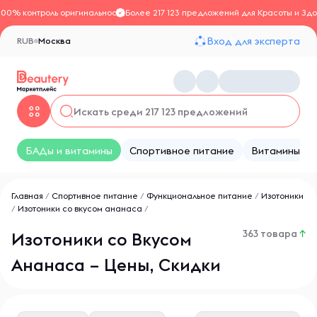
100% контроль оригинальности
Более 217 123 предложений для Красоты и Здо
Вход для эксперта
RUB
Москва
БАДы и витамины
Спортивное питание
Витамины
Главная
/
Спортивное питание
/
Функциональное питание
/
Изотоники
/
Изотоники со вкусом ананаса
/
363 товара
↑
Изотоники со Вкусом
Ананаса – Цены, Скидки