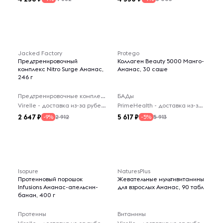
Jacked Factory
Protego
Предтренировочный
Коллаген Beauty 5000 Манго-
комплекс Nitro Surge Ананас,
Ананас, 30 саше
246 г
Предтренировочные комплексы
БАДы
Virelle - доставка из-за рубежа
PrimeHealth - доставка из-за рубежа
2 647
5 617
2 912
5 913
-9%
-5%
Isopure
NaturesPlus
Протеиновый порошок
Жевательные мультивитамины
Infusions Ананас-апельсин-
для взрослых Ананас, 90 табл
банан, 400 г
Протеины
Витамины