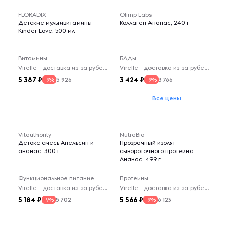
FLORADIX
Olimp Labs
Детские мультивитамины
Коллаген Ананас, 240 г
Kinder Love, 500 мл
Витамины
БАДы
Virelle - доставка из-за рубежа
Virelle - доставка из-за рубежа
5 387
3 424
5 926
3 766
-9%
-9%
Все цены
Vitauthority
NutraBio
Детокс смесь Апельсин и
Прозрачный изолят
ананас, 300 г
сывороточного протеина
Ананас, 499 г
Функциональное питание
Протеины
Virelle - доставка из-за рубежа
Virelle - доставка из-за рубежа
5 184
5 566
5 702
6 123
-9%
-9%