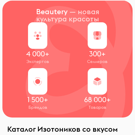
Beautery
— новая
культура красоты
4 000+
300+
Экспертов
Селлеров
1 500+
68 000+
Брендов
Товаров
Каталог Изотоников со вкусом