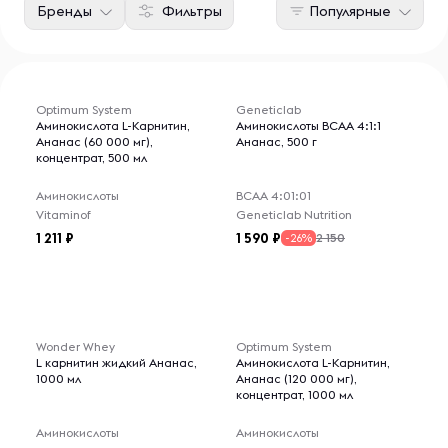
Бренды
Фильтры
Популярные
Optimum System
Geneticlab
Аминокислота L-Карнитин,
Аминокислоты BCAA 4:1:1
Ананас (60 000 мг),
Ананас, 500 г
концентрат, 500 мл
Аминокислоты
ВСАА 4:01:01
Vitaminof
Geneticlab Nutrition
1 211
1 590
2 150
-26%
Wonder Whey
Optimum System
L карнитин жидкий Ананас,
Аминокислота L-Карнитин,
1000 мл
Ананас (120 000 мг),
концентрат, 1000 мл
Аминокислоты
Аминокислоты