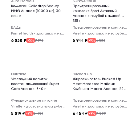
Aura Herbals
SUNWARRIOR
Коллаген Colladrop Beauty
Предтренировочный
HMG Ананас (10000 мг), 30
комплекс Sport Активный
саше
Ананас с голубой малиной,
315 г
БАДы
Предтренировочные комплексы
PrimeHealth - доставка из-за рубежа
Virelle - доставка из-за рубежа
6 838
5 944
7 198
6 538
-5%
-9%
NutraBio
Bucked Up
Углеводный напиток
Жиросжигатель Bucked Up
восстанавливающий Super
Heat Hardcore Майами-
Carb Ананас, 840 г
Клубника-Манго-Ананас, 228
г
Функциональное питание
Предтренировочные комплексы
Virelle - доставка из-за рубежа
Virelle - доставка из-за рубежа
5 819
6 454
6 401
7 099
-9%
-9%