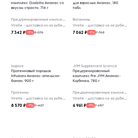
комплекс Godzilla Ананас со
для взрослых Ананас, 180
вкусом страсти, 714 г
табл
Предтренировочные комплексы
Витамины
Virelle - доставка из-за рубежа
Virelle - доставка из-за рубежа
7 342
7 062
8 076
7 768
-9%
-9%
Isopure
JYM Supplement Science
Протеиновый порошок
Предтренировочный
Infusions Ананас-апельсин-
комплекс Pre JYM Ананас-
банан, 900 г
Клубника, 780 г
Протеины
Предтренировочные комплексы
Virelle - доставка из-за рубежа
Virelle - доставка из-за рубежа
8 570
6 961
9 427
7 657
-9%
-9%