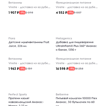
Витамины
Функциональное питание
Virelle - доставка из-за рубежа
Virelle - доставка из-за рубежа
1 907
4 552
2 098
5 007
-9%
-9%
Flora
Metagenics
Детские мультивитамины Fruit
Добавка для пищеварения
Juice, 226 мл
UltralnflamX Plus 360° Ананас
и банан, 1350 г
Витамины
Функциональное питание
Virelle - доставка из-за рубежа
Virelle - доставка из-за рубежа
1 963
16 598
2 159
18 258
-9%
-9%
Perfect Sports
Betterme
Протеин изолят
Питьевой коллаген 10000 Flex
новозеландский Ананас-
Ананас, 30 бутылочек по 60
Манго, 2.27 кг
мл