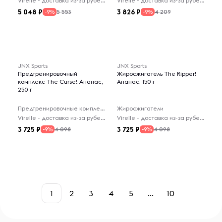
Virelle - доставка из-за рубежа
Virelle - доставка из-за рубежа
5 048
3 826
5 553
4 209
-9%
-9%
JNX Sports
JNX Sports
Предтренировочный
Жиросжигатель The Ripper!
комплекс The Curse! Ананас,
Ананас, 150 г
250 г
Предтренировочные комплексы
Жиросжигатели
Virelle - доставка из-за рубежа
Virelle - доставка из-за рубежа
3 725
3 725
4 098
4 098
-9%
-9%
1
2
3
4
5
...
10