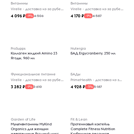
Витамины
Витамины
Virelle - доставка из-за рубежа
Virelle - доставка из-за рубежа
4 096
4 170
4 506
4 587
-9%
-9%
ProSupps
Nutergia
Коллаген жидкий Amino 23
БАД Ergycranberry, 250 мл
Ягоды, 960 мл
Функциональное питание
БАДы
Virelle - доставка из-за рубежа
PrimeHealth - доставка из-за рубежа
3 282
4 928
3 610
5 187
-9%
-5%
Garden of Life
Fit & Lean
Мультивитамины MyKind
Протеиновый коктейль
Organics для женщин
Complete Fitness Nutrition
жевательные Ягодный микс,
Клубничное песочное