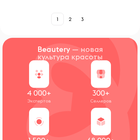
1
2
3
Beautery
— новая
культура красоты
4 000+
300+
Экспертов
Селлеров