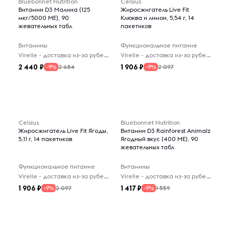
Bluebonnet Nutrition
Celsius
Витамин D3 Малина (125
Жиросжигатель Live Fit
мкг/5000 МЕ), 90
Клюква и лимон, 5,54 г, 14
жевательных табл
пакетиков
Витамины
Функциональное питание
Virelle - доставка из-за рубежа
Virelle - доставка из-за рубежа
2 440
1 906
2 684
2 097
-9%
-9%
Celsius
Bluebonnet Nutrition
Жиросжигатель Live Fit Ягоды,
Витамин D3 Rainforest Animalz
5,11 г, 14 пакетиков
Ягодный вкус (400 МЕ), 90
жевательных табл
Функциональное питание
Витамины
Virelle - доставка из-за рубежа
Virelle - доставка из-за рубежа
1 906
1 417
2 097
1 559
-9%
-9%