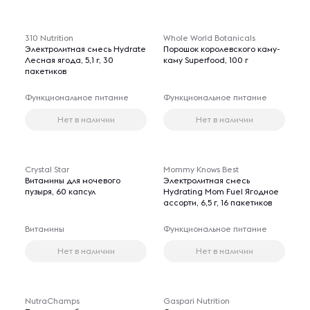
310 Nutrition
Whole World Botanicals
Электролитная смесь Hydrate
Порошок королевского каму-
Лесная ягода, 5,1 г, 30
каму Superfood, 100 г
пакетиков
Функциональное питание
Функциональное питание
Нет в наличии
Нет в наличии
Crystal Star
Mommy Knows Best
Витамины для мочевого
Электролитная смесь
пузыря, 60 капсул
Hydrating Mom Fuel Ягодное
ассорти, 6,5 г, 16 пакетиков
Витамины
Функциональное питание
Нет в наличии
Нет в наличии
NutraChamps
Gaspari Nutrition