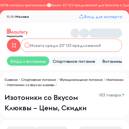
100% контроль оригинальности
Более 217 123 предложений для Красоты и Здо
Вход для эксперта
RUB
Москва
БАДы и витамины
Спортивное питание
Витамины
Главная
/
Спортивное питание
/
Функциональное питание
/
Изотоники
/
Изотоники со вкусом клюквы
/
103 товара
↑
Изотоники со Вкусом
Клюквы – Цены, Скидки