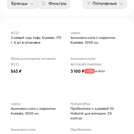
Бренды
Фильтры
Популярные
ЯСО
Uplex
Соевый сыр тофу, Клюква, 175
Аминокислота L-карнитин
г, 6 шт в упаковке
Клюква, 1000 мл
Функциональное питание
Аминокислоты
ЯСО
All Heath Nutrition
563
3 100
4 800
-35%
Uplex
NaturesPlus
Аминокислота L-карнитин
Пробиотики с клюквой GI
Клюква, 1000 мл
Natural для женщин, 30
капсул
Аминокислоты
Пребиотики