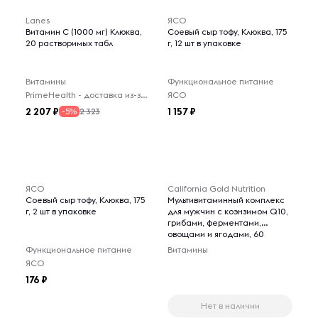
Lanes
ЯСО
Витамин C (1000 мг) Клюква,
Соевый сыр тофу, Клюква, 175
20 растворимых табл
г, 12 шт в упаковке
Витамины
Функциональное питание
PrimeHealth - доставка из-за рубежа
ЯСО
2 207
1 157
2 323
-5%
ЯСО
California Gold Nutrition
Соевый сыр тофу, Клюква, 175
Мультивитаминный комплекс
г, 2 шт в упаковке
для мужчин с коэнзимом Q10,
грибами, ферментами,
овощами и ягодами, 60
веганских капсул
Функциональное питание
Витамины
ЯСО
176
Нет в наличии