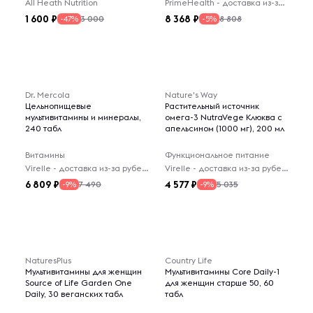
All Heath Nutrition
PrimeHealth - доставка из-за рубежа
1 600
8 368
3 000
8 808
-47%
-5%
Dr. Mercola
Nature's Way
Цельнопищевые
Растительный источник
мультивитамины и минералы,
омега-3 NutraVege Клюква с
240 табл
апельсином (1000 мг), 200 мл
Витамины
Функциональное питание
Virelle - доставка из-за рубежа
Virelle - доставка из-за рубежа
6 809
4 577
7 490
5 035
-9%
-9%
NaturesPlus
Country Life
Мультивитамины для женщин
Мультивитамины Core Daily-1
Source of Life Garden One
для женщин старше 50, 60
Daily, 30 веганских табл
табл