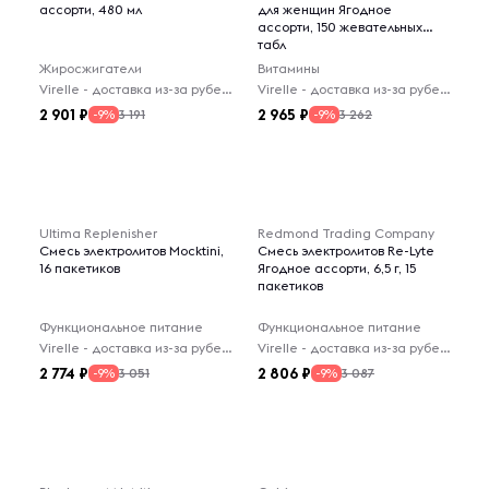
ассорти, 480 мл
для женщин Ягодное
ассорти, 150 жевательных
табл
Жиросжигатели
Витамины
Virelle - доставка из-за рубежа
Virelle - доставка из-за рубежа
2 901
2 965
3 191
3 262
-9%
-9%
Ultima Replenisher
Redmond Trading Company
Смесь электролитов Mocktini,
Смесь электролитов Re-Lyte
16 пакетиков
Ягодное ассорти, 6,5 г, 15
пакетиков
Функциональное питание
Функциональное питание
Virelle - доставка из-за рубежа
Virelle - доставка из-за рубежа
2 774
2 806
3 051
3 087
-9%
-9%