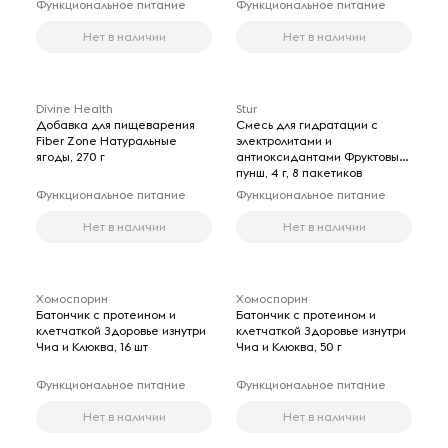
Функциональное питание
Функциональное питание
Нет в наличии
Нет в наличии
Divine Health
Stur
Добавка для пищеварения
Смесь для гидратации с
Fiber Zone Натуральные
электролитами и
ягоды, 270 г
антиоксидантами Фруктовый
пунш, 4 г, 8 пакетиков
Функциональное питание
Функциональное питание
Нет в наличии
Нет в наличии
Хомоспорин
Хомоспорин
Батончик с протеином и
Батончик с протеином и
клетчаткой Здоровье изнутри
клетчаткой Здоровье изнутри
Чиа и Клюква, 16 шт
Чиа и Клюква, 50 г
Функциональное питание
Функциональное питание
Нет в наличии
Нет в наличии