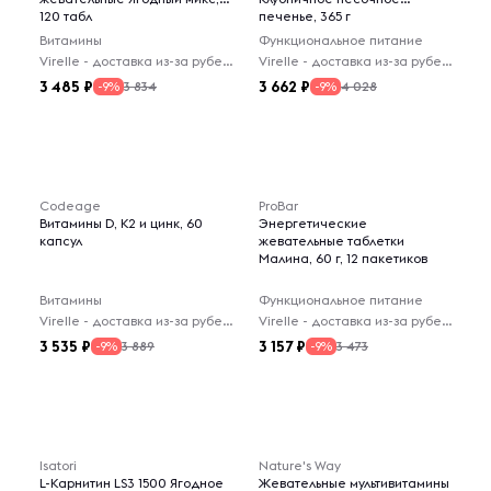
120 табл
печенье, 365 г
Витамины
Функциональное питание
Virelle - доставка из-за рубежа
Virelle - доставка из-за рубежа
3 485
3 662
3 834
4 028
-9%
-9%
Codeage
ProBar
Витамины D, K2 и цинк, 60
Энергетические
капсул
жевательные таблетки
Малина, 60 г, 12 пакетиков
Витамины
Функциональное питание
Virelle - доставка из-за рубежа
Virelle - доставка из-за рубежа
3 535
3 157
3 889
3 473
-9%
-9%
Isatori
Nature's Way
L-Карнитин LS3 1500 Ягодное
Жевательные мультивитамины