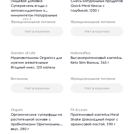
Пищевая добавка
Смесь натуральных продуктов
Суперзелень ягоды с
Quick Meal Кексы с
антиоксидантами и
голубикой, 1250 г
иммунитетом Натуральные
ягоды, 253,5 г
Функциональное питание
Функциональное питание
Нет в наличии
Нет в наличии
Garden of Life
NaturesPlus
Мультивитамины Organics для
Высокопротеиновый коктейль
мужчин жевательные
Keto Slim Ваниль, 363 г
Ягодный микс, 120 капель
Витамины
Функциональное питание
Нет в наличии
Нет в наличии
Orgain
Fit & Lean
Органические суперфуды на
Протеиновый коктейль Meal
растительной основе с
Shake Шоколадный пирог с
пробиотиками Оригинальный
арахисовой пастой, 390 г
вкус, 280 г