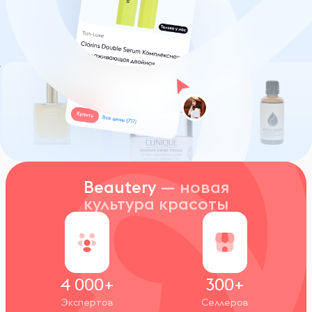
Beautery
— новая
культура красоты
4 000+
300+
Экспертов
Селлеров