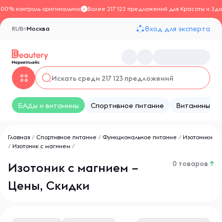
100% контроль оригинальности
Более 217 123 предложений для Красоты и Здо
Вход для эксперта
RUB
Москва
БАДы и витамины
Спортивное питание
Витамины
Главная
/
Спортивное питание
/
Функциональное питание
/
Изотоники
/
Изотоник с магнием
/
0 товаров
↑
Изотоник с магнием –
Цены, Скидки