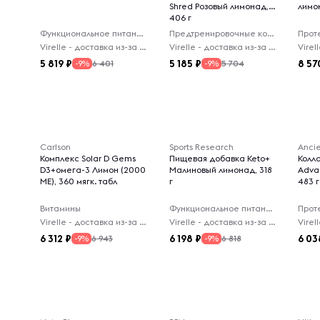
Shred Розовый лимонад,
лимо
406 г
Функциональное питание
Предтренировочные комплексы
Прот
Virelle - доставка из-за рубежа
Virelle - доставка из-за рубежа
5 819
5 185
8 57
6 401
5 704
-9%
-9%
Carlson
Sports Research
Ancie
Комплекс Solar D Gems
Пищевая добавка Keto+
Колла
D3+омега-3 Лимон (2000
Малиновый лимонад, 318
Adva
МЕ), 360 мягк. табл
г
483 г
Витамины
Функциональное питание
Прот
Virelle - доставка из-за рубежа
Virelle - доставка из-за рубежа
6 312
6 198
6 03
6 943
6 818
-9%
-9%