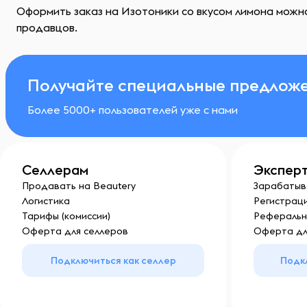
Оформить заказ на Изотоники со вкусом лимона можно
продавцов.
Получайте специальные предложе
Более 5000+ пользователей уже с нами
Селлерам
Экспер
Продавать на Beautery
Зарабатыв
Логистика
Регистраци
Тарифы (комиссии)
Реферальн
Оферта для селлеров
Оферта дл
Подключиться как селлер
Подк