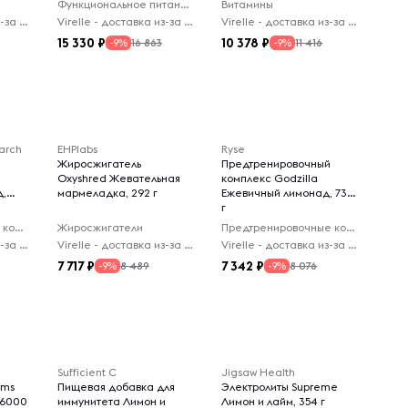
Функциональное питание
Витамины
Virelle - доставка из-за рубежа
Virelle - доставка из-за рубежа
Virelle - доставка из-за рубежа
15 330
10 378
16 863
11 416
-9%
-9%
arch
EHPlabs
Ryse
Жиросжигатель
Предтренировочный
Oxyshred Жевательная
комплекс Godzilla
д,
мармеладка, 292 г
Ежевичный лимонад, 732
г
Посттренировочные комплексы
Жиросжигатели
Предтренировочные комплексы
Virelle - доставка из-за рубежа
Virelle - доставка из-за рубежа
Virelle - доставка из-за рубежа
7 717
7 342
8 489
8 076
-9%
-9%
Sufficient C
Jigsaw Health
ems
Пищевая добавка для
Электролиты Supreme
(6000
иммунитета Лимон и
Лимон и лайм, 354 г