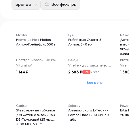
Бренды
Все фильтры
Maxler
Lysi
NOW
Изотоник Max Motion
Рыбий жир Омега-3
Детс
Лимон-Грейпфрут, 500 г
Лимон, 240 мл
витам
Ягод
жева
Посттренировочные комплексы
БАДы
Вита
Vitaminof
Virelle - доставка из-за рубежа
1 144
2 688
1 58
2 957
-9%
Все цены
Carlson
Solaray
Powe
Жевательные таблетки
Аминокислота L-Теанин
БАД 
для детей с витамином
Lemon Lime (200 мг), 30
20 ш
D3 Фруктовый (25 мкг,
табл
1000 МЕ), 60 шт