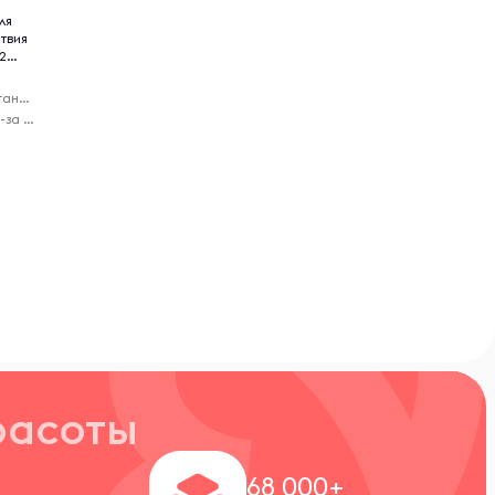
ля
твия
12
Функциональное питание
Virelle - доставка из-за рубежа
расоты
+
68 000+