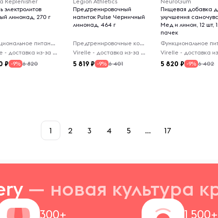
a Replenisher
Legion Athletics
NeuroGum
ь электролитов
Предтренировочный
Пищевая добавка д
ый лимонад, 270 г
напиток Pulse Черничный
улучшения самочувс
лимонад, 464 г
Мед и лимон, 12 шт, 
пачек
Функциональное питание
Предтренировочные комплексы
Virelle - доставка из-за рубежа
Virelle - доставка из-за рубежа
0
5 819
5 820
6 820
6 401
6 402
-9%
-9%
-9%
1
2
3
4
5
...
17
ery
— новая
культура к
300+
1 500