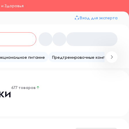
 и Здоровья
Вход для эксперта
нкциональное питание
Предтренировочные комплексы
Те
677 товаров
↑
ки