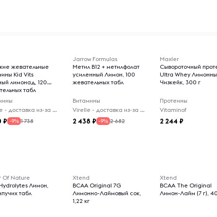
Jarrow Formulas
Maxler
кие жевательные
Метил B12 + метилфолат
Сывороточный прот
ины Kid Vits
усиленный Лимон, 100
Ultra Whey Лимонн
ный лимонад, 120
жевательных табл
Чизкейк, 300 г
тельных табл
мины
Витамины
Протеины
Virelle - доставка из-за рубежа
Virelle - доставка из-за рубежа
Vitaminof
0
2 438
2 244
1 738
2 682
-9%
-9%
r Of Nature
Xtend
Xtend
Hydrolytes Лимон,
BCAA Original 7G
BCAA The Original
ипучих табл
Лимонно-Лаймовый сок,
Лимон-Лайм (7 г), 40
1,22 кг