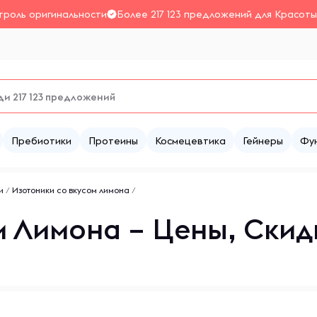
троль оригинальности
Более 217 123 предложений для Красоты
Пребиотики
Протеины
Космецевтика
Гейнеры
Фу
и
/
Изотоники со вкусом лимона
/
м Лимона – Цены, Скид