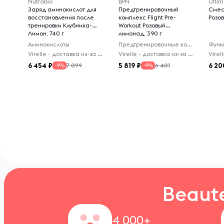
NutraBio
BPN
Ultim
Заряд аминокислот для
Предтренировочный
Смес
восстановления после
комплекс Flight Pre-
Розов
тренировки Клубника-
Workout Розовый
Лимон, 740 г
лимонад, 390 г
Аминокислоты
Предтренировочные комплексы
Virelle - доставка из-за рубежа
Virelle - доставка из-за рубежа
6 454
5 819
6 20
7 099
6 401
-9%
-9%
Beaut
4 000+