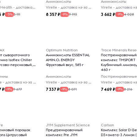
ы
Аминокислоты
Аминокислоты
PrimeHealth - доставка из-за рубежа
Virelle - доставка из-за рубежа
5
8 357
3 662
3 111
9 193
4 028
-5%
-9%
-9%
AX
Optimum Nutrition
Trace Minerals Rese
ят сывороточного
Аминокислоты ESSENTIAL
Посттренировочный
ина Isoflex Chiller
AMIN.O. ENERGY
комплекс TMSPORT
усово-персиковый,
Фруктовый вкус, 585 г
Клубничный лимона
460 г
еины
Аминокислоты
Virelle - доставка из-за рубежа
Virelle - доставка из-за рубежа
7
7 337
7 469
9 677
8 071
8 216
-9%
-9%
-9%
re
JYM Supplement Science
Carlson
еиновый порошок
Предтренировочный
Комплекс Solar D G
ions Цитрусовый
комплекс Pre JYM
D3+омега-3 Лимон 