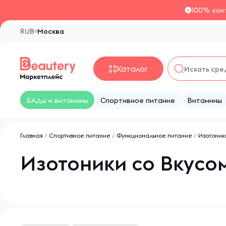
100% кон
RUB
Москва
Каталог
БАДы и витамины
Спортивное питание
Витамины
Главная
/
Спортивное питание
/
Функциональное питание
/
Изотоник
Изотоники со Вкусо