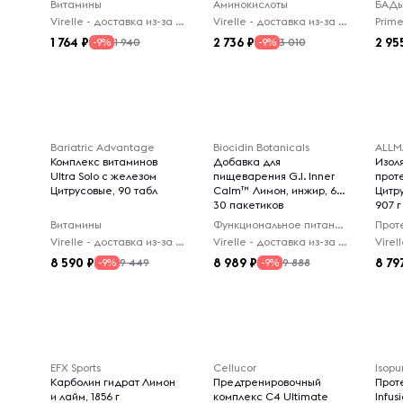
Витамины
Аминокислоты
БАД
Virelle - доставка из-за рубежа
Virelle - доставка из-за рубежа
1 764
2 736
2 95
1 940
3 010
-9%
-9%
Bariatric Advantage
Biocidin Botanicals
ALLM
Комплекс витаминов
Добавка для
Изол
Ultra Solo с железом
пищеварения G.I. Inner
проте
Цитрусовые, 90 табл
Calm™ Лимон, инжир, 6 г,
Цитр
30 пакетиков
907 г
Витамины
Функциональное питание
Прот
Virelle - доставка из-за рубежа
Virelle - доставка из-за рубежа
8 590
8 989
8 79
9 449
9 888
-9%
-9%
EFX Sports
Cellucor
Isopu
Карболин гидрат Лимон
Предтренировочный
Прот
и лайм, 1856 г
комплекс C4 Ultimate
Infus