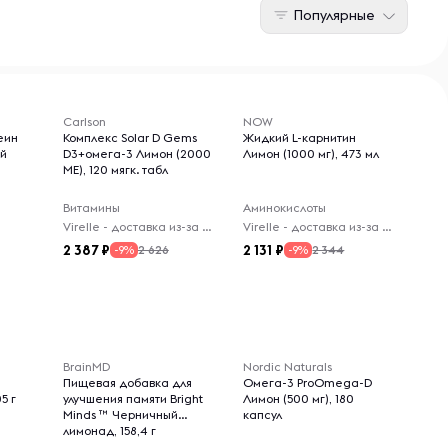
Популярные
Carlson
NOW
еин
Комплекс Solar D Gems
Жидкий L-карнитин
ый
D3+омега-3 Лимон (2000
Лимон (1000 мг), 473 мл
МЕ), 120 мягк. табл
Витамины
Аминокислоты
Virelle - доставка из-за рубежа
Virelle - доставка из-за рубежа
2 387
2 131
2 626
2 344
-9%
-9%
BrainMD
Nordic Naturals
Пищевая добавка для
Омега-3 ProOmega-D
5 г
улучшения памяти Bright
Лимон (500 мг), 180
Minds ™ Черничный
капсул
лимонад, 158,4 г