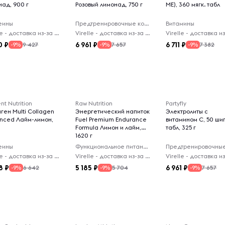
над, 900 г
Розовый лимонад, 750 г
МЕ), 360 мягк. табл
еины
Предтренировочные комплексы
Витамины
Virelle - доставка из-за рубежа
Virelle - доставка из-за рубежа
0
6 961
6 711
9 427
7 657
7 382
-9%
-9%
-9%
nt Nutrition
Raw Nutrition
Partyfly
ген Multi Collagen
Энергетический напиток
Электролиты с
nced Лайм-лимон,
Fuel Premium Endurance
витамином C, 50 ши
Formula Лимон и лайм,
табл, 325 г
1620 г
еины
Функциональное питание
Virelle - доставка из-за рубежа
Virelle - доставка из-за рубежа
8
5 185
6 961
6 642
5 704
7 657
-9%
-9%
-9%