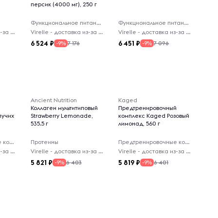
персик (4000 мг), 250 г
Функциональное питание
Функциональное питание
Virelle - доставка из-за рубежа
Virelle - доставка из-за рубежа
Virelle - доставка из-за рубежа
6 524
6 451
7 176
7 096
-9%
-9%
Ancient Nutrition
Kaged
Коллаген мультитиповый
Предтренировочный
пучих
Strawberry Lemonade,
комплекс Kaged Розовый
535.5 г
лимонад, 560 г
Предтренировочные комплексы
Протеины
Предтренировочные комплексы
Virelle - доставка из-за рубежа
Virelle - доставка из-за рубежа
Virelle - доставка из-за рубежа
5 821
5 819
6 403
6 401
-9%
-9%