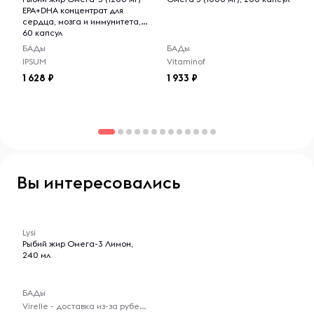
EPA+DHA концентрат для
сердца, мозга и иммунитета,
60 капсул
БАДы
БАДы
IPSUM
Vitaminof
1 628
1 933
Вы интересовались
-- : -- : --
Lysi
Рыбий жир Омега-3 Лимон,
240 мл
БАДы
Virelle - доставка из-за рубежа