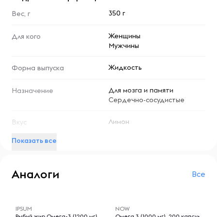
350 г
Вес, г
Женщины
Для кого
Мужчины
Жидкость
Форма выпуска
Для мозга и памяти
Назначение
Сердечно-сосудистые
Лимон
Вкус
Показать все
Аналоги
Все
-- : -- : --
-- : -- : --
IPSUM
NOW
Рыбий жир Омега-3 (1200 мг)
Омега 3 (1000 мг), 200 капсул