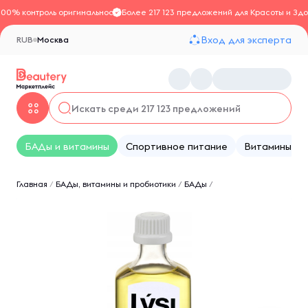
100% контроль оригинальности
Более 217 123 предложений для Красоты и Здо
Вход для эксперта
RUB
Москва
БАДы и витамины
Спортивное питание
Витамины
Главная
/
БАДы, витамины и пробиотики
/
БАДы
/