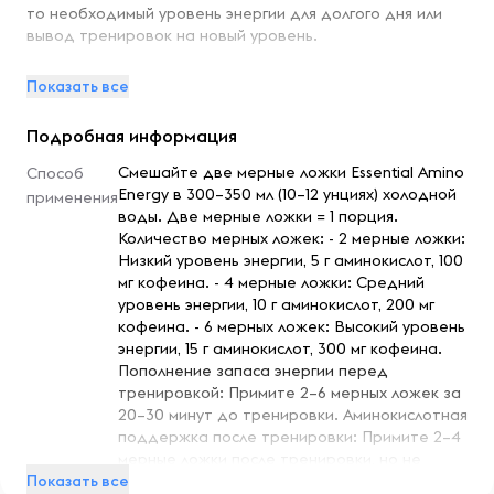
то необходимый уровень энергии для долгого дня или
вывод тренировок на новый уровень.
Микронизированная свободная форма аминокислот для
Показать все
быстрого усвоения
Поддержка восстановления до, во время и после
Подробная информация
тренировки
Кофеин из натуральных источников
Смешайте две мерные ложки Essential Amino
Способ
Energy в 300–350 мл (10–12 унциях) холодной
применения
воды. Две мерные ложки = 1 порция.
Время приема
Количество мерных ложек: - 2 мерные ложки:
Низкий уровень энергии, 5 г аминокислот, 100
В любое время, когда вам нужно увеличить уровень
мг кофеина. - 4 мерные ложки: Средний
энергии
уровень энергии, 10 г аминокислот, 200 мг
Для пополнения запаса энергии перед тренировкой
кофеина. - 6 мерных ложек: Высокий уровень
Для восстановления после тренировки
энергии, 15 г аминокислот, 300 мг кофеина.
Подходит для приема в любое время дня
Пополнение запаса энергии перед
За 15–30 минут до тренировки
тренировкой: Примите 2–6 мерных ложек за
После тренировки
20–30 минут до тренировки. Аминокислотная
поддержка после тренировки: Примите 2–4
мерные ложки после тренировки, но не
Рекомендации по применению
Показать все
ранее чем через 4 часа после приема