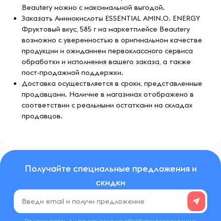
Beautery можно с максимальной выгодой.
Заказать Аминокислоты ESSENTIAL AMIN.O. ENERGY
Ингредиенты
Фруктовый вкус, 585 г на маркетплейсе Beautery
Лимонная кислота, яблочная кислота, натуральные и
возможно с уверенностью в оригинальном качестве
искусственные ароматизаторы, инулин, порошок из сока
продукции и ожиданием первоклассного сервиса
свеклы (краситель), винная кислота, диоксид кремния,
обработки и исполнения вашего заказа, а также
силикат кальция, смесь камеди (целлюлозная камедь,
пост-продажной поддержки.
ксантановая камедь, каррагинан), сукралоза,
Доставка осуществляется в сроки, представленные
подсолнечный и/или соевый лецитин, краситель
продавцами. Наличие в магазинах отображено в
желтый 5 и 6.
соответствии с реальными остатками на складах
продавцов.
Содержит сою.
Для больных фенилкетонурией: продукт содержит
фенилаланин.
Получайте специальные предложения и
Без аспартама
скидки
Предупреждения
Проконсультируйтесь с врачом перед использованием
Подписываясь, я даю согласие на обработку
персональных