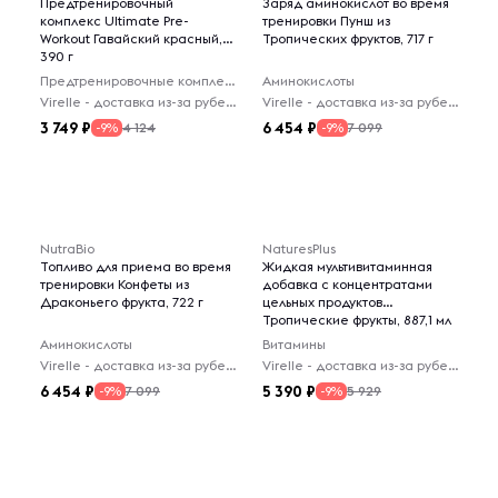
Предтренировочный
Заряд аминокислот во время
комплекс Ultimate Pre-
тренировки Пунш из
Workout Гавайский красный,
Тропических фруктов, 717 г
390 г
Предтренировочные комплексы
Аминокислоты
Virelle - доставка из-за рубежа
Virelle - доставка из-за рубежа
3 749
6 454
4 124
7 099
-9%
-9%
NutraBio
NaturesPlus
Топливо для приема во время
Жидкая мультивитаминная
тренировки Конфеты из
добавка с концентратами
Драконьего фрукта, 722 г
цельных продуктов
Тропические фрукты, 887,1 мл
Аминокислоты
Витамины
Virelle - доставка из-за рубежа
Virelle - доставка из-за рубежа
6 454
5 390
7 099
5 929
-9%
-9%