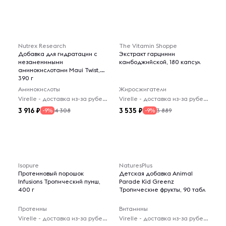
Nutrex Research
The Vitamin Shoppe
Добавка для гидратации с
Экстракт гарцинии
незаменимыми
камбоджийской, 180 капсул
аминокислотами Maui Twist,
390 г
Аминокислоты
Жиросжигатели
Virelle - доставка из-за рубежа
Virelle - доставка из-за рубежа
3 916
3 535
4 308
3 889
-9%
-9%
Isopure
NaturesPlus
Протеиновый порошок
Детская добавка Animal
Infusions Тропический пунш,
Parade Kid Greenz
400 г
Тропические фрукты, 90 табл
Протеины
Витамины
Virelle - доставка из-за рубежа
Virelle - доставка из-за рубежа