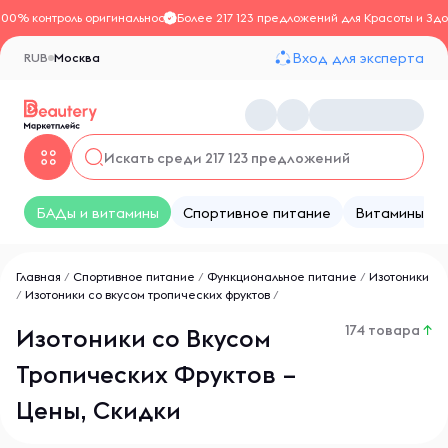
100% контроль оригинальности
Более 217 123 предложений для Красоты и Здо
Вход для эксперта
RUB
Москва
БАДы и витамины
Спортивное питание
Витамины
Главная
/
Спортивное питание
/
Функциональное питание
/
Изотоники
/
Изотоники со вкусом тропических фруктов
/
174 товара
↑
Изотоники со Вкусом
Тропических Фруктов –
Цены, Скидки