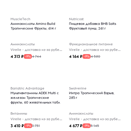
MuscleTech
Nutricost
Аминокислоты Amino Build
Пищевая добавка BHB Salts
Тропические Фрукты, 614 г
Фруктовый пунш, 261 г
Аминокислоты
Функциональное питание
Virelle - доставка из-за рубежа
Virelle - доставка из-за рубежа
4 313
4 164
4 744
4 580
-9%
-9%
Bariatric Advantage
Swolverine
Мультивитамины ADEK Multi с
Интра Тропический Взрыв,
железом Тропические
285 г
фрукты, 60 жевательных табл
Витамины
Аминокислоты
Virelle - доставка из-за рубежа
Virelle - доставка из-за рубежа
3 410
4 677
3 751
5 145
-9%
-9%