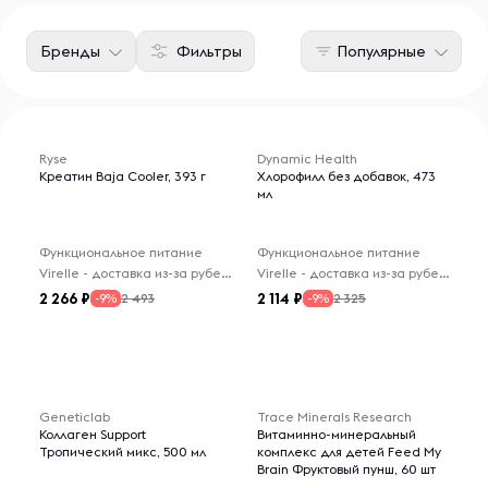
Бренды
Фильтры
Популярные
Ryse
Dynamic Health
Креатин Baja Cooler, 393 г
Хлорофилл без добавок, 473
мл
Функциональное питание
Функциональное питание
Virelle - доставка из-за рубежа
Virelle - доставка из-за рубежа
2 266
2 114
2 493
2 325
-9%
-9%
Geneticlab
Trace Minerals Research
Коллаген Support
Витаминно-минеральный
Тропический микс, 500 мл
комплекс для детей Feed My
Brain Фруктовый пунш, 60 шт