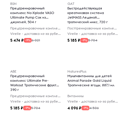
BSN
GAT
Предтренировочный
Быстродействующая
комплекс No-Xplode VASO
креатиновая система
Ultimate Pump Сок из
JetMASS Ледяной
джунглей, 504 г
тропический микс, 720 г
Предтренировочные комплексы
Посттренировочные комплексы
Virelle - доставка из-за рубежа
Virelle - доставка из-за рубежа
5 474
5 185
6 021
5 704
-9%
-9%
ABE
NaturesPlus
Предтренировочный
Мультивитамины для детей
комплекс Ultimate Pre-
Animal Parade Gold Liquid
Workout Тропические фрукты,
Тропические ягоды, 887,1 мл
390 г
Предтренировочные комплексы
Витамины
Virelle - доставка из-за рубежа
Virelle - доставка из-за рубежа
5 185
4 096
5 704
4 506
-9%
-9%