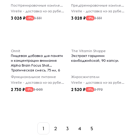
Посттренировочные комплексы
Предтренировочные комплексы
Virelle - доставка из-за рубежа
Virelle - доставка из-за рубежа
3 028
3 028
3 331
3 331
-9%
-9%
Onnit
The Vitamin Shoppe
Пищевая добавка для памяти
Экстракт гарцинии
и концентрации внимания
камбоджийской, 90 капсул
Alpha Brain Focus Shot
Тропическая смесь, 75 мл, 6
шт
Функциональное питание
Жиросжигатели
Virelle - доставка из-за рубежа
Virelle - доставка из-за рубежа
2 730
2 520
3 003
2 772
-9%
-9%
1
2
3
4
5