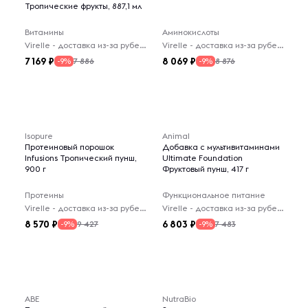
Тропические фрукты, 887,1 мл
Витамины
Аминокислоты
Virelle - доставка из-за рубежа
Virelle - доставка из-за рубежа
7 169
8 069
7 886
8 876
-9%
-9%
Isopure
Animal
Протеиновый порошок
Добавка с мультивитаминами
Infusions Тропический пунш,
Ultimate Foundation
900 г
Фруктовый пунш, 417 г
Протеины
Функциональное питание
Virelle - доставка из-за рубежа
Virelle - доставка из-за рубежа
8 570
6 803
9 427
7 483
-9%
-9%
ABE
NutraBio