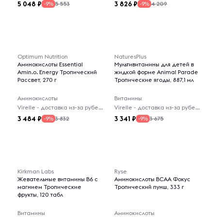
5 048
3 826
5 553
4 209
-9%
-9%
Optimum Nutrition
NaturesPlus
Аминокислоты Essential
Мультивитамины для детей в
Amin.o. Energy Тропический
жидкой форме Animal Parade
Рассвет, 270 г
Тропические ягоды, 887,1 мл
Аминокислоты
Витамины
Virelle - доставка из-за рубежа
Virelle - доставка из-за рубежа
3 484
3 341
3 832
3 675
-9%
-9%
Kirkman Labs
Ryse
Жевательные витамины B6 с
Аминокислоты BCAA Фокус
магнием Тропические
Тропический пунш, 333 г
фрукты, 120 табл
Витамины
Аминокислоты