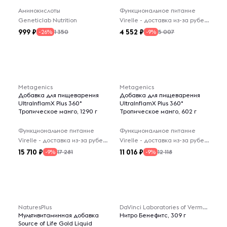
Аминокислоты
Функциональное питание
Geneticlab Nutrition
Virelle - доставка из-за рубежа
999
4 552
1 350
5 007
-26%
-9%
Metagenics
Metagenics
Добавка для пищеварения
Добавка для пищеварения
UltralnflamX Plus 360°
UltralnflamX Plus 360°
Тропическое манго, 1290 г
Тропическое манго, 602 г
Функциональное питание
Функциональное питание
Virelle - доставка из-за рубежа
Virelle - доставка из-за рубежа
15 710
11 016
17 281
12 118
-9%
-9%
NaturesPlus
DaVinci Laboratories of Vermont
Мультивитаминная добавка
Нитро Бенефитс, 309 г
Source of Life Gold Liquid