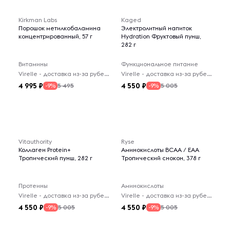
Kirkman Labs
Kaged
Порошок метилкобаламина
Электролитный напиток
концентрированный, 57 г
Hydration Фруктовый пунш,
282 г
Витамины
Функциональное питание
Virelle - доставка из-за рубежа
Virelle - доставка из-за рубежа
4 995
4 550
5 495
5 005
-9%
-9%
Vitauthority
Ryse
Коллаген Protein+
Аминокислоты BCAA / EAA
Тропический пунш, 282 г
Тропический снокон, 378 г
Протеины
Аминокислоты
Virelle - доставка из-за рубежа
Virelle - доставка из-за рубежа
4 550
4 550
5 005
5 005
-9%
-9%