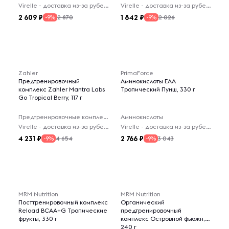
Virelle - доставка из-за рубежа
Virelle - доставка из-за рубежа
2 609
1 842
2 870
2 026
-9%
-9%
Zahler
PrimaForce
Предтренировочный
Аминокислоты EAA
комплекс Zahler Mantra Labs
Тропический Пунш, 330 г
Go Tropical Berry, 117 г
Предтренировочные комплексы
Аминокислоты
Virelle - доставка из-за рубежа
Virelle - доставка из-за рубежа
4 231
2 766
4 654
3 043
-9%
-9%
MRM Nutrition
MRM Nutrition
Посттренировочный комплекс
Органический
Reload BCAA+G Тропические
предтренировочный
фрукты, 330 г
комплекс Островной фьюжн,
240 г