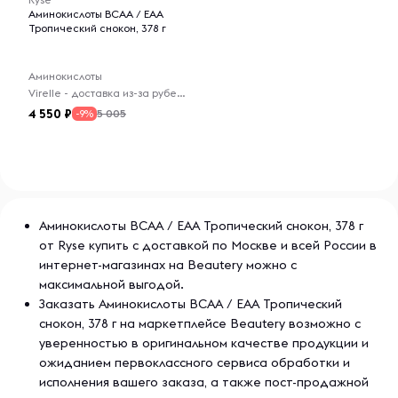
применением проконсультируйтесь с уполномоченным
Аминокислоты BCAA / EAA
органом. Не используйте, если в настоящее время вы
Тропический снокон, 378 г
принимаете нитраты от боли в груди или принимаете
лекарства для лечения эректильной дисфункции, такие
Аминокислоты
как ингибиторы ФДЭ-5.
Virelle - доставка из-за рубежа
4 550
5 005
-9%
Аминокислоты BCAA / EAA Тропический снокон, 378 г
от Ryse купить с доставкой по Москве и всей России в
интернет-магазинах на Beautery можно с
максимальной выгодой.
Заказать Аминокислоты BCAA / EAA Тропический
снокон, 378 г на маркетплейсе Beautery возможно с
уверенностью в оригинальном качестве продукции и
ожиданием первоклассного сервиса обработки и
исполнения вашего заказа, а также пост-продажной