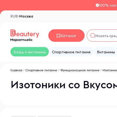
100% кон
RUB
Москва
Каталог
БАДы и витамины
Спортивное питание
Витамины
Главная
/
Спортивное питание
/
Функциональное питание
/
Изотоник
Изотоники со Вкусо