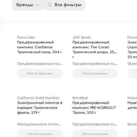
Бренды
Все фильтры
Purus Labs
JNX Sports
Force
Предтренировочный
Предтренировочный
Элек
комплекс ConDense
комплекс The Curse!
Liqui
Тропический пунш, 304 г
Тропический шторм, 250
Тропи
г
20 п
Предтренировочные комплексы
Предтренировочные комплексы
Нет в наличии
Нет в наличии
California Gold Nutrition
Bombbar
Natur
Электролитный напиток в
Предтренировочный
Муль
порошке Тропические
комплекс PRE-WORKOUT
дете
фрукты, 279 г
Тропик, 300 г
Функциональное питание
Предтренировочные комплексы
Вита
Нет в наличии
Нет в наличии