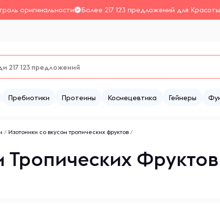
троль оригинальности
Более 217 123 предложений для Красоты
Пребиотики
Протеины
Космецевтика
Гейнеры
Фу
и
/
Изотоники со вкусом тропических фруктов
/
м Тропических Фруктов