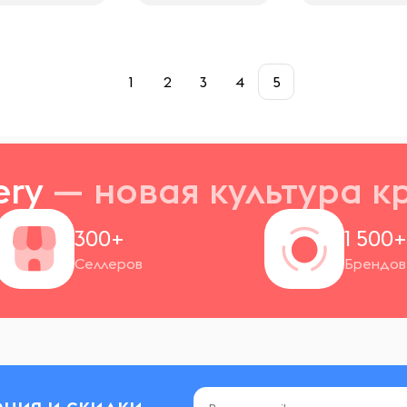
1
2
3
4
5
ery
— новая
культура к
300+
1 500
Селлеров
Брендов
ния и скидки