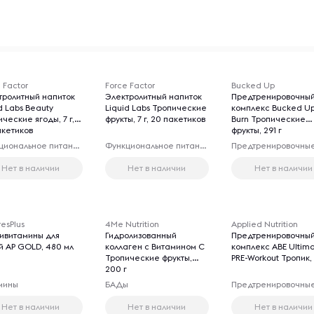
 Factor
Force Factor
Bucked Up
тролитный напиток
Электролитный напиток
Предтренировочны
d Labs Beauty
Liquid Labs Тропические
комплекс Bucked U
ческие ягоды, 7 г,
фрукты, 7 г, 20 пакетиков
Burn Тропические
акетиков
фрукты, 291 г
Функциональное питание
Функциональное питание
Нет в наличии
Нет в наличии
Нет в наличии
esPlus
4Me Nutrition
Applied Nutrition
тивитамины для
Гидролизованный
Предтренировочны
й AP GOLD, 480 мл
коллаген с Витамином C
комплекс ABE Ultim
Тропические фрукты,
PRE-Workout Тропик, 
200 г
мины
БАДы
Нет в наличии
Нет в наличии
Нет в наличии