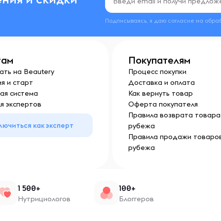
Подписываясь, я даю согласие на обра
там
Покупателям
ать на Beautery
Процесс покупки
я и старт
Доставка и оплата
ая система
Как вернуть товар
я экспертов
Оферта покупателя
Правила возврата товара 
лючиться как эксперт
рубежа
Правила продажи товаров
рубежа
1 500+
100+
Нутрициологов
Блоггеров