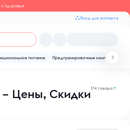
 и Здоровья
Вход для эксперта
нкциональное питание
Предтренировочные комплексы
Те
174 товара
↑
 – Цены, Скидки