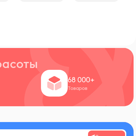
расоты
+
68 000+
Товаров