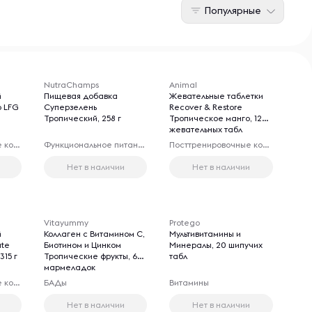
Популярные
NutraChamps
Animal
й
Пищевая добавка
Жевательные таблетки
p LFG
Суперзелень
Recover & Restore
Тропический, 258 г
Тропическое манго, 120
жевательных табл
Предтренировочные комплексы
Функциональное питание
Посттренировочные комплексы
Нет в наличии
Нет в наличии
Vitayummy
Protego
й
Коллаген с Витамином С,
Мультивитамины и
ate
Биотином и Цинком
Минералы, 20 шипучих
315 г
Тропические фрукты, 60
табл
мармеладок
Предтренировочные комплексы
БАДы
Витамины
Нет в наличии
Нет в наличии