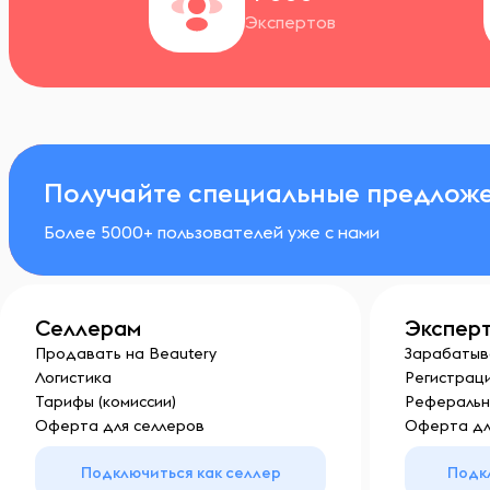
Экспертов
Получайте специальные предложе
Более 5000+ пользователей уже с нами
Селлерам
Экспер
Продавать на Beautery
Зарабатыв
Логистика
Регистраци
Тарифы (комиссии)
Реферальн
Оферта для селлеров
Оферта дл
Подключиться как селлер
Подк