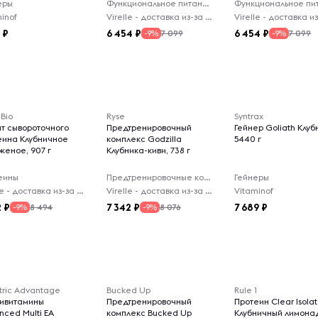
еры
Функциональное питание
inof
Virelle - доставка из-за рубежа
3
6 454
6 454
7 099
7 099
-9%
-9%
Bio
Ryse
Syntrax
ят сывороточного
Предтренировочный
Гейнер Goliath Клуб
еина Клубничное
комплекс Godzilla
5440 г
женое, 907 г
Клубника-киви, 738 г
еины
Предтренировочные комплексы
Гейнеры
Virelle - доставка из-за рубежа
Virelle - доставка из-за рубежа
Vitaminof
2
7 342
7 689
8 494
8 076
-9%
-9%
tric Advantage
Bucked Up
Rule 1
тивитамины
Предтренировочный
Протеин Clear Isola
nced Multi EA
комплекс Bucked Up
Клубничный лимона