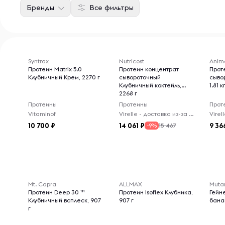
Бренды
Все фильтры
Syntrax
Nutricost
Anim
Протеин Matrix 5.0
Протеин концентрат
Прот
Клубничный Крем, 2270 г
сывороточный
сыво
Клубничный коктейль,
1.81 к
2268 г
Протеины
Протеины
Прот
Vitaminof
Virelle - доставка из-за рубежа
10 700
14 061
9 36
15 467
-9%
Mt. Capra
ALLMAX
Muta
Протеин Deep 30 ™
Протеин Isoflex Клубника,
Гейн
Клубничный всплеск, 907
907 г
банан
г