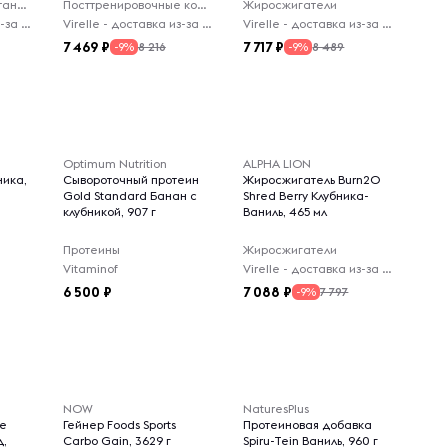
Функциональное питание
Посттренировочные комплексы
Жиросжигатели
Virelle - доставка из-за рубежа
Virelle - доставка из-за рубежа
Virelle - доставка из-за рубежа
7 469
7 717
8 216
8 489
-9%
-9%
Optimum Nutrition
ALPHA LION
ника,
Сывороточный протеин
Жиросжигатель Burn2O
Gold Standard Банан с
Shred Berry Клубника-
клубникой, 907 г
Ваниль, 465 мл
Протеины
Жиросжигатели
Vitaminof
Virelle - доставка из-за рубежа
6 500
7 088
7 797
-9%
NOW
NaturesPlus
te
Гейнер Foods Sports
Протеиновая добавка
д,
Carbo Gain, 3629 г
Spiru-Tein Ваниль, 960 г