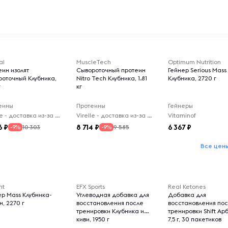
al
MuscleTech
Optimum Nutrition
еин изолят
Сывороточный протеин
Гейнер Serious Mass
роточный Клубника,
Nitro Tech Клубника, 1.81
Клубника, 2720 г
г
кг
еины
Протеины
Гейнеры
Virelle - доставка из-за рубежа
Virelle - доставка из-за рубежа
Vitaminof
6
8 714
6 367
10 303
9 585
-9%
-9%
Все цен
nt
EFX Sports
Real Ketones
ер Mass Клубника-
Углеводная добавка для
Добавка для
, 2270 г
восстановления после
восстановления по
тренировки Клубника и
тренировки Shift Арб
киви, 1950 г
7,5 г, 30 пакетиков