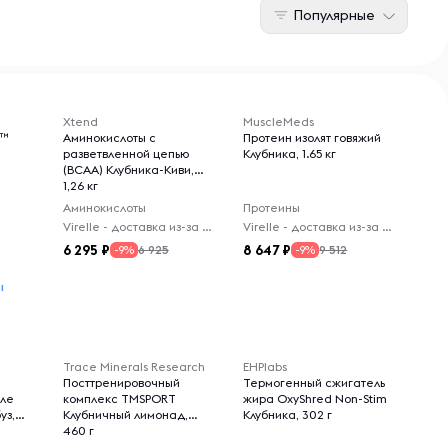
Популярные
Xtend
MuscleMeds
 ™
Аминокислоты с
Протеин изолят говяжий
разветвленной цепью
Клубника, 1.65 кг
(BCAA) Клубника-Киви,
1,26 кг
Аминокислоты
Протеины
Virelle - доставка из-за рубежа
Virelle - доставка из-за рубежа
6 295
8 647
6 925
9 512
-9%
-9%
ы
Trace Minerals Research
EHPlabs
Посттренировочный
Термогенный сжигатель
сле
комплекс TMSPORT
жира OxyShred Non-Stim
уз,
Клубничный лимонад,
Клубника, 302 г
460 г