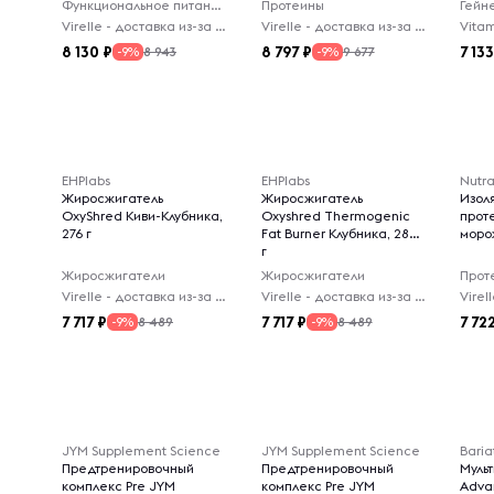
Функциональное питание
Протеины
Гейн
Virelle - доставка из-за рубежа
Virelle - доставка из-за рубежа
Vitam
8 130
8 797
7 13
8 943
9 677
-9%
-9%
EHPlabs
EHPlabs
Nutra
Жиросжигатель
Жиросжигатель
Изол
OxyShred Киви-Клубника,
Oxyshred Thermogenic
прот
276 г
Fat Burner Клубника, 288
моро
г
Жиросжигатели
Жиросжигатели
Прот
Virelle - доставка из-за рубежа
Virelle - доставка из-за рубежа
7 717
7 717
7 72
8 489
8 489
-9%
-9%
JYM Supplement Science
JYM Supplement Science
Baria
Предтренировочный
Предтренировочный
Муль
комплекс Pre JYM
комплекс Pre JYM
Adva