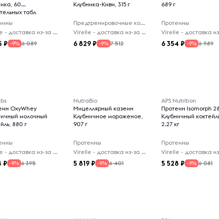
ика, 60
Клубника-Киви, 315 г
689 г
тельных табл
мины
Предтренировочные комплексы
Протеины
Virelle - доставка из-за рубежа
Virelle - доставка из-за рубежа
5
6 829
6 354
6 089
7 512
6 989
-9%
-9%
-9%
abs
NutraBio
APS Nutrition
еин OxyWhey
Мицеллярный казеин
Протеин Isomorph 2
ничный молочный
Клубничное мороженое,
Клубничный коктейл
йль, 880 г
907 г
2.27 кг
еины
Протеины
Протеины
Virelle - доставка из-за рубежа
Virelle - доставка из-за рубежа
4
5 819
5 528
6 395
6 401
6 081
-9%
-9%
-9%