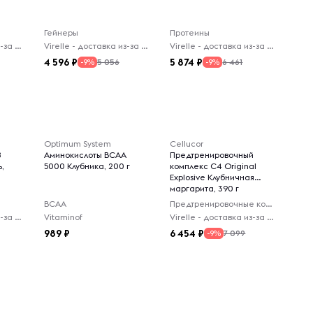
Гейнеры
Протеины
Virelle - доставка из-за рубежа
Virelle - доставка из-за рубежа
Virelle - доставка из-за рубежа
4 596
5 874
5 056
6 461
-9%
-9%
Optimum System
Cellucor
8
Аминокислоты BCAA
Предтренировочный
ь,
5000 Клубника, 200 г
комплекс C4 Original
Explosive Клубничная
маргарита, 390 г
BCAA
Предтренировочные комплексы
Virelle - доставка из-за рубежа
Vitaminof
Virelle - доставка из-за рубежа
989
6 454
7 099
-9%