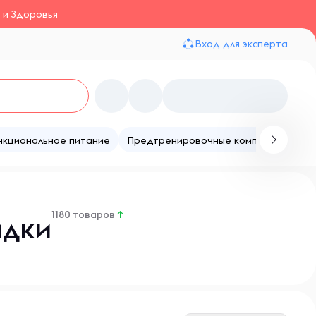
 и Здоровья
Вход для эксперта
нкциональное питание
Предтренировочные комплексы
Те
1180 товаров
↑
идки