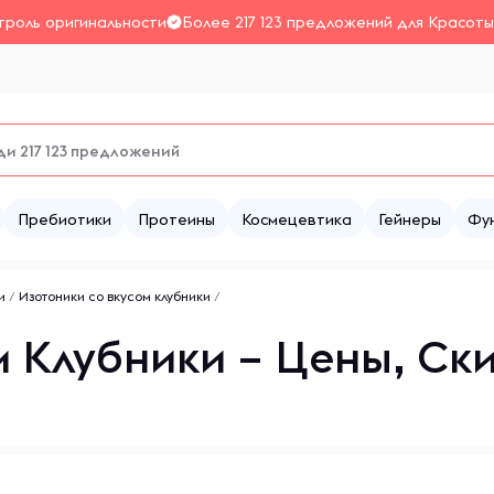
троль оригинальности
Более 217 123 предложений для Красоты
Пребиотики
Протеины
Космецевтика
Гейнеры
Фу
и
/
Изотоники со вкусом клубники
/
м Клубники – Цены, Ск