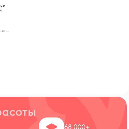
dge
ь,
Virelle - доставка из-за рубежа
расоты
+
68 000+