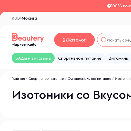
100% кон
RUB
Москва
Каталог
БАДы и витамины
Спортивное питание
Витамины
Главная
/
Спортивное питание
/
Функциональное питание
/
Изотоник
Изотоники со Вкусо