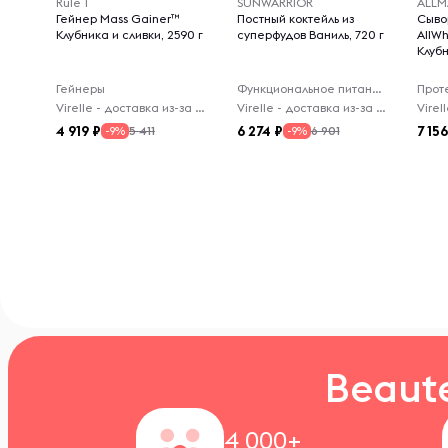
Rule 1
SUNWARRIOR
ALLM
Гейнер Mass Gainer™
Постный коктейль из
Сыво
Клубника и сливки, 2590 г
суперфудов Ваниль, 720 г
AllW
Клубн
Гейнеры
Функциональное питание
Прот
Virelle - доставка из-за рубежа
Virelle - доставка из-за рубежа
4 919
6 274
7 15
5 411
6 901
-9%
-9%
Beaut
4 000+