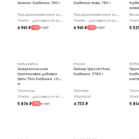
Ананас-Клубника, 780 г
Клубника-Киви, 780 г
Клубн
жева
Предтренировочные комплексы
Предтренировочные комплексы
Вита
Virelle - доставка из-за рубежа
Virelle - доставка из-за рубежа
6 961
6 961
5 53
7 657
7 657
-9%
-9%
NaturesPlus
Maxler
EHPl
Энергетическая
Гейнер Special Mass
Прот
протеиновая добавка
Клубника, 2700 г
Клуб
Spiru-Tein Клубника, 1.09
кокте
кг
Протеины
Гейнеры
Прот
Virelle - доставка из-за рубежа
Vitaminof
5 874
4 733
5 81
6 461
-9%