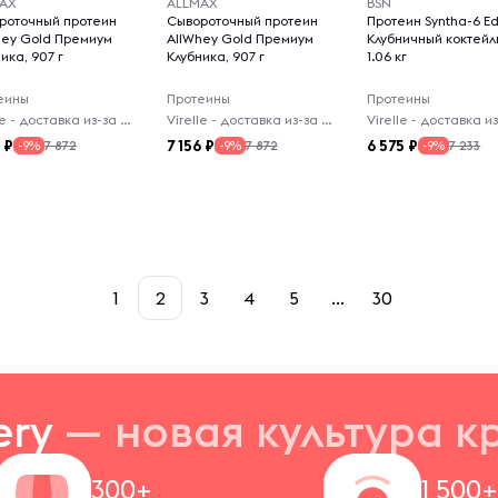
AX
ALLMAX
BSN
роточный протеин
Сывороточный протеин
Протеин Syntha-6 E
hey Gold Премиум
AllWhey Gold Премиум
Клубничный коктейл
ика, 907 г
Клубника, 907 г
1.06 кг
еины
Протеины
Протеины
Virelle - доставка из-за рубежа
Virelle - доставка из-за рубежа
6
7 156
6 575
7 872
7 872
7 233
-9%
-9%
-9%
1
2
3
4
5
...
30
ery
— новая
культура к
300+
1 500