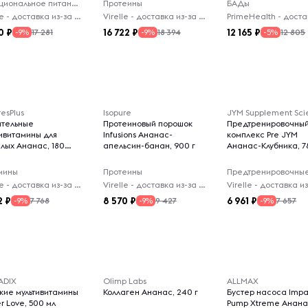
Функциональное питание
Протеины
БАДы
Virelle - доставка из-за рубежа
Virelle - доставка из-за рубежа
0
16 722
12 165
17 281
18 394
12 805
-9%
-9%
-5%
esPlus
Isopure
JYM Supplement Sc
тельные
Протеиновый порошок
Предтренировочны
тивитамины для
Infusions Ананас-
комплекс Pre JYM
слых Ананас, 180
апельсин-банан, 900 г
Ананас-Клубника, 7
мины
Протеины
Virelle - доставка из-за рубежа
Virelle - доставка из-за рубежа
2
8 570
6 961
7 768
9 427
7 657
-9%
-9%
-9%
ADIX
Olimp Labs
ALLMAX
кие мультивитамины
Коллаген Ананас, 240 г
Бустер насоса Impa
r Love, 500 мл
Pump Xtreme Анана