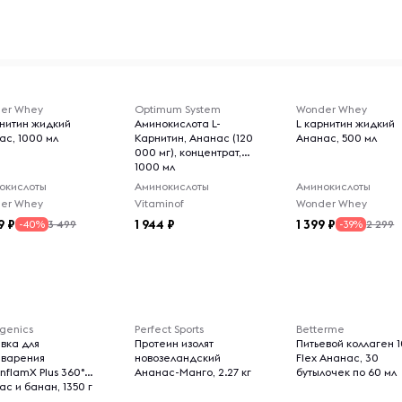
er Whey
Optimum System
Wonder Whey
рнитин жидкий
Аминокислота L-
L карнитин жидкий
ас, 1000 мл
Карнитин, Ананас (120
Ананас, 500 мл
000 мг), концентрат,
1000 мл
окислоты
Аминокислоты
Аминокислоты
er Whey
Vitaminof
Wonder Whey
9
1 944
1 399
3 499
2 299
-40%
-39%
genics
Perfect Sports
Betterme
вка для
Протеин изолят
Питьевой коллаген 
варения
новозеландский
Flex Ананас, 30
lnflamX Plus 360°
Ананас-Манго, 2.27 кг
бутылочек по 60 мл
с и банан, 1350 г