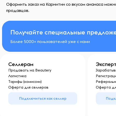
Оформить заказ на Карнитин со вкусом ананаса можно
продавцов.
Получайте специальные предложе
Более 5000+ пользователей уже с нами
Селлерам
Экспер
Продавать на Beautery
Зарабатыв
Логистика
Регистраци
Тарифы (комиссии)
Реферальн
Оферта для селлеров
Оферта дл
Подключиться как селлер
Подк