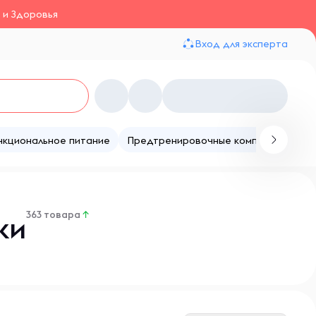
 и Здоровья
Вход для эксперта
нкциональное питание
Предтренировочные комплексы
Те
363 товара
↑
ки