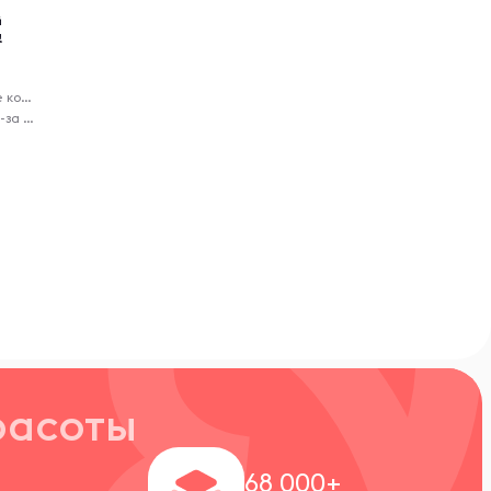
й
!
Предтренировочные комплексы
Virelle - доставка из-за рубежа
расоты
+
68 000+