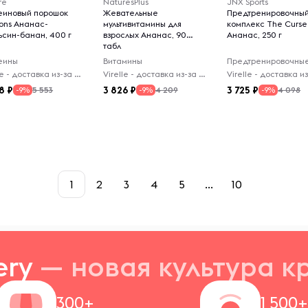
re
NaturesPlus
JNX Sports
еиновый порошок
Жевательные
Предтренировочны
ions Ананас-
мультивитамины для
комплекс The Curse
ьсин-банан, 400 г
взрослых Ананас, 90
Ананас, 250 г
табл
еины
Витамины
Virelle - доставка из-за рубежа
Virelle - доставка из-за рубежа
8
3 826
3 725
5 553
4 209
4 098
-9%
-9%
-9%
1
2
3
4
5
...
10
ery
— новая
культура к
300+
1 500