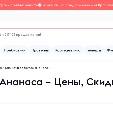
троль оригинальности
Более 217 123 предложений для Красоты
Пребиотики
Протеины
Космецевтика
Гейнеры
Фу
н)
/
Карнитин со вкусом ананаса
/
 Ананаса – Цены, Скид