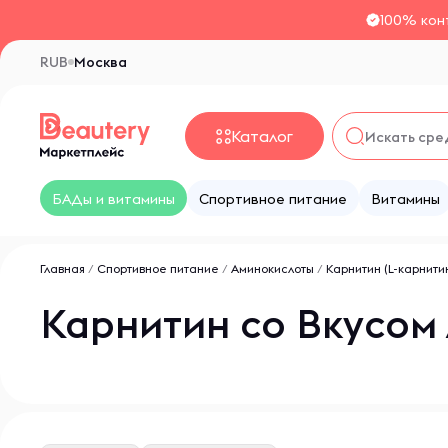
100% кон
RUB
Москва
Каталог
БАДы и витамины
Спортивное питание
Витамины
Главная
/
Спортивное питание
/
Аминокислоты
/
Карнитин (L-карнити
Карнитин со Вкусом