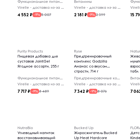
Функциональное питание
Витамины
Virelle - доставка из-за рубежа
Virelle - доставка из-за рубежа
4 552
2 181
15 71
5 007
2 399
-9%
-9%
Purity Products
Ryse
Natur
Пищевая добавка для
Предтренировочный
Жева
суставов JointGel
комплекс Godzilla
муль
Ягодное ассорти, 255 г
Ананас со вкусом
взро
страсти, 714 г
табл
Функциональное питание
Предтренировочные комплексы
Вита
Virelle - доставка из-за рубежа
Virelle - доставка из-за рубежа
7 717
7 342
7 06
8 489
8 076
-9%
-9%
NutraBio
Bucked Up
FLOR
Углеводный напиток
Жиросжигатель Bucked
Детс
восстанавливающий
Up Heat Hardcore
Kinde