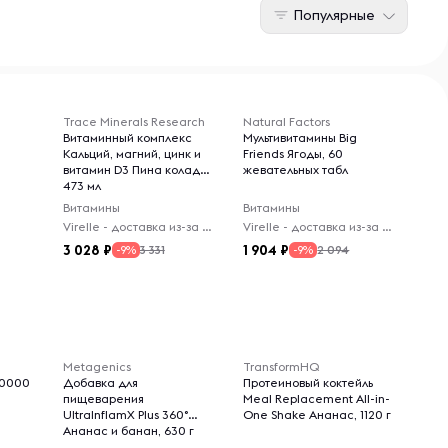
Популярные
Trace Minerals Research
Natural Factors
Витаминный комплекс
Мультивитамины Big
Кальций, магний, цинк и
Friends Ягоды, 60
витамин D3 Пина колада,
жевательных табл
473 мл
Витамины
Витамины
Virelle - доставка из-за рубежа
Virelle - доставка из-за рубежа
3 028
1 904
3 331
2 094
-9%
-9%
Metagenics
TransformHQ
10000
Добавка для
Протеиновый коктейль
пищеварения
Meal Replacement All-in-
UltralnflamX Plus 360°
One Shake Ананас, 1120 г
Ананас и банан, 630 г