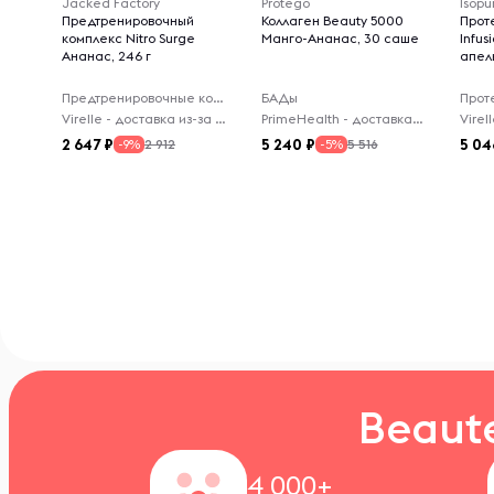
Jacked Factory
Protego
Isopu
Предтренировочный
Коллаген Beauty 5000
Прот
комплекс Nitro Surge
Манго-Ананас, 30 саше
Infus
Ананас, 246 г
апел
Предтренировочные комплексы
БАДы
Прот
Virelle - доставка из-за рубежа
PrimeHealth - доставка из-за рубежа
2 647
5 240
5 04
2 912
5 516
-9%
-5%
Beaut
4 000+