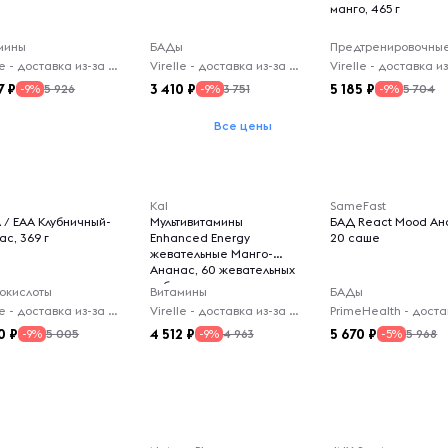
манго, 465 г
мины
БАДы
Virelle - доставка из-за рубежа
Virelle - доставка из-за рубежа
7
3 410
5 185
5 926
3 751
5 704
-9%
-9%
-9%
Все цены
Kal
SameFast
 / EAA Клубничный-
Мультивитамины
БАД React Mood Ан
с, 369 г
Enhanced Energy
20 саше
жевательные Манго-
Ананас, 60 жевательных
табл
окислоты
Витамины
БАДы
Virelle - доставка из-за рубежа
Virelle - доставка из-за рубежа
0
4 512
5 670
5 005
4 963
5 968
-9%
-9%
-5%