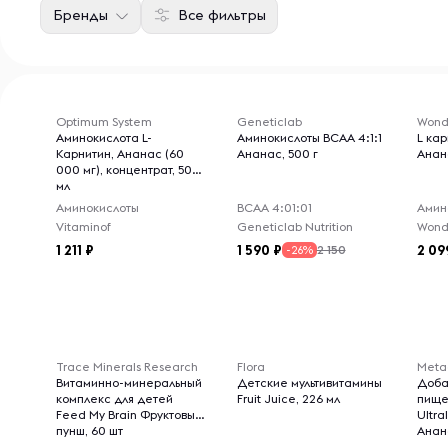
Бренды
Все фильтры
Optimum System
Geneticlab
Wond
Аминокислота L-
Аминокислоты BCAA 4:1:1
L ка
Карнитин, Ананас (60
Ананас, 500 г
Анан
000 мг), концентрат, 500
мл
Аминокислоты
ВСАА 4:01:01
Амин
Vitaminof
Geneticlab Nutrition
Wond
1 211
1 590
2 09
2 150
-26%
Trace Minerals Research
Flora
Meta
Витаминно-минеральный
Детские мультивитамины
Доба
комплекс для детей
Fruit Juice, 226 мл
пище
Feed My Brain Фруктовый
Ultra
пунш, 60 шт
Анана