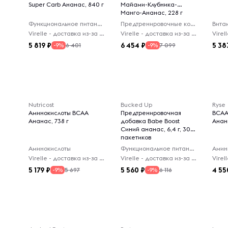
Super Carb Ананас, 840 г
Майами-Клубника-
Манго-Ананас, 228 г
Функциональное питание
Предтренировочные комплексы
Вита
Virelle - доставка из-за рубежа
Virelle - доставка из-за рубежа
5 819
6 454
5 38
6 401
7 099
-9%
-9%
Nutricost
Bucked Up
Ryse
Аминокислоты BCAA
Предтренировочная
BCAA
Ананас, 738 г
добавка Babe Boost
Анана
Синий ананас, 6,4 г, 30
пакетиков
Аминокислоты
Функциональное питание
Амин
Virelle - доставка из-за рубежа
Virelle - доставка из-за рубежа
5 179
5 560
4 55
5 697
6 116
-9%
-9%