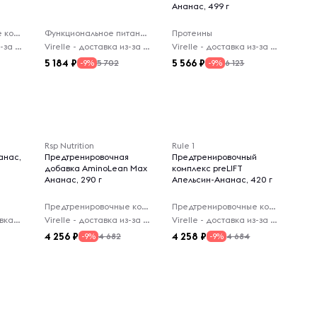
Ананас, 499 г
Предтренировочные комплексы
Функциональное питание
Протеины
Virelle - доставка из-за рубежа
Virelle - доставка из-за рубежа
Virelle - доставка из-за рубежа
5 184
5 566
5 702
6 123
-9%
-9%
Rsp Nutrition
Rule 1
анас,
Предтренировочная
Предтренировочный
добавка AminoLean Max
комплекс preLIFT
Ананас, 290 г
Апельсин-Ананас, 420 г
Предтренировочные комплексы
Предтренировочные комплексы
PrimeHealth - доставка из-за рубежа
Virelle - доставка из-за рубежа
Virelle - доставка из-за рубежа
4 256
4 258
4 682
4 684
-9%
-9%