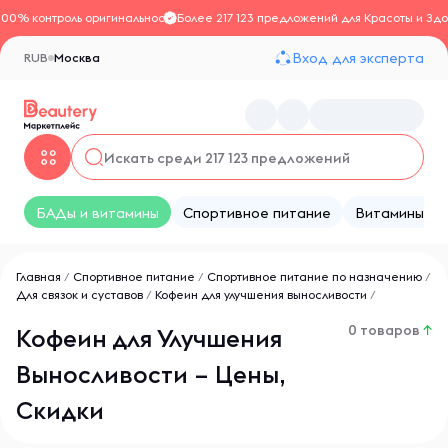
100% контроль оригинальности
Более 217 123 предложений для Красоты и Здо
Вход для эксперта
RUB
Москва
БАДы и витамины
Спортивное питание
Витамины
Главная
/
Спортивное питание
/
Спортивное питание по назначению
/
Для связок и суставов
/
Кофеин для улучшения выносливости
/
0 товаров
↑
Кофеин для Улучшения
Выносливости – Цены,
Скидки