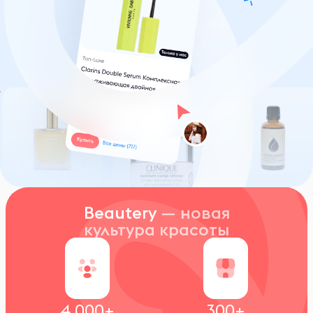
Beautery
— новая
культура красоты
4 000+
300+