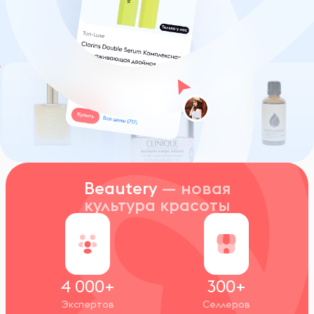
Beautery
— новая
культура красоты
4 000+
300+
Экспертов
Селлеров