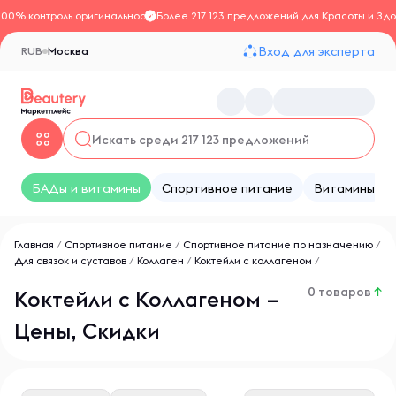
100% контроль оригинальности
Более 217 123 предложений для Красоты и Здо
Вход для эксперта
RUB
Москва
БАДы и витамины
Спортивное питание
Витамины
Главная
/
Спортивное питание
/
Спортивное питание по назначению
/
Для связок и суставов
/
Коллаген
/
Коктейли с коллагеном
/
0 товаров
↑
Коктейли с Коллагеном –
Цены, Скидки