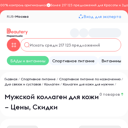
100% контроль оригинальности
Более 217 123 предложений для Красоты и Здо
Вход для эксперта
RUB
Москва
БАДы и витамины
Спортивное питание
Витамины
Главная
/
Спортивное питание
/
Спортивное питание по назначению
/
Для связок и суставов
/
Коллаген
/
Коллаген для кожи для мужчин
/
0 товаров
↑
Мужской коллаген для кожи
– Цены, Скидки