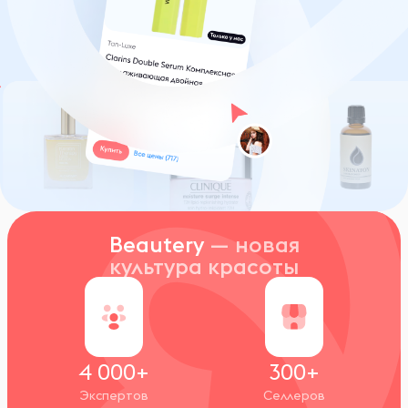
Beautery
— новая
культура красоты
4 000+
300+
Экспертов
Селлеров