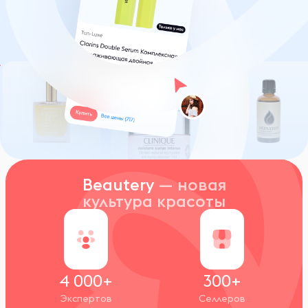
Beautery
— новая
культура красоты
4 000+
300+
Экспертов
Селлеров