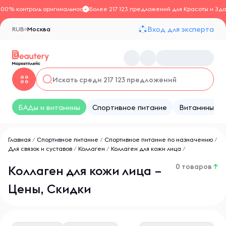
100% контроль оригинальности
Более 217 123 предложений для Красоты и Здо
Вход для эксперта
RUB
Москва
БАДы и витамины
Спортивное питание
Витамины
Главная
/
Спортивное питание
/
Спортивное питание по назначению
/
Для связок и суставов
/
Коллаген
/
Коллаген для кожи лица
/
0 товаров
↑
Коллаген для кожи лица –
Цены, Скидки